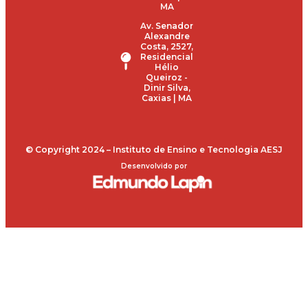
MA
Av. Senador
Alexandre
Costa, 2527,
Residencial
Hélio
Queiroz -
Dinir Silva,
Caxias | MA
© Copyright 2024 – Instituto de Ensino e Tecnologia AESJ
Desenvolvido por