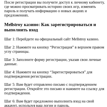
После регистрации вы получите доступ к личному кабинету,
где можно просматривать историю своих игр, изменять
пароль и получать информацию о новых акциях и
предложениях.
Мellstroy казино: Как зарегистрироваться и
выполнить вход
Шаг 1: Перейдите на официальный сайт Мellstroy казино.
Шаг 2: Нажмите на кнопку “Регистрация” в верхнем правом
углу страницы.
Шаг 3: Заполните форму регистрации, указав свои личные
данные.
Шаг 4: Нажмите на кнопку “Зарегистрироваться” для
подтверждения регистрации.
Шаг 5: Вам будет отправлено письмо с подтверждением
регистрации. Откройте это письмо и нажмите на ссылку для
подтверждения.
Шаг 6: Вам будет предложено выполнить вход на свой
аккаунт, используя ваш логин и пароль.