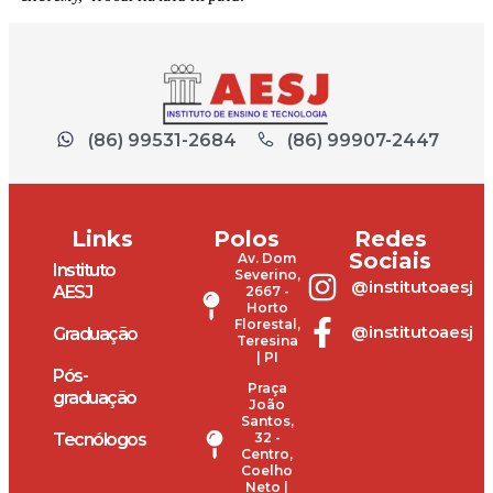
(86) 99531-2684
(86) 99907-2447
Links
Polos
Redes
Sociais
Av. Dom
Instituto
Severino,
@institutoaesj
AESJ
2667 -
Horto
Florestal,
@institutoaesj
Graduação
Teresina
| PI
Pós-
Praça
graduação
João
Santos,
Tecnólogos
32 -
Centro,
Coelho
Neto |