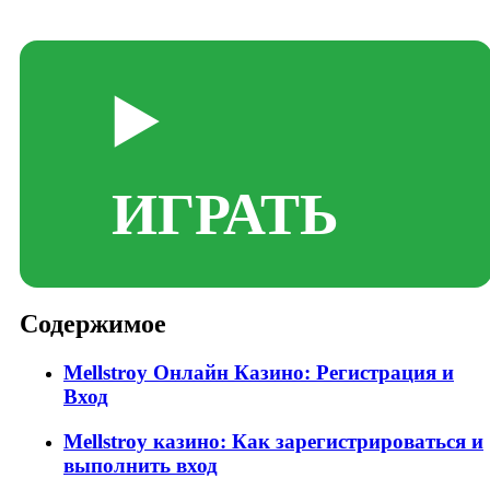
▶️
ИГРАТЬ
Содержимое
Мellstroy Онлайн Казино: Регистрация и
Вход
Мellstroy казино: Как зарегистрироваться и
выполнить вход