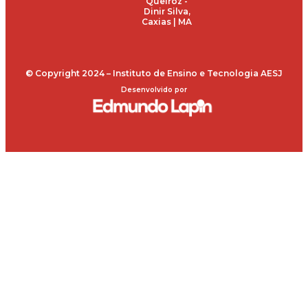
Queiroz -
Dinir Silva,
Caxias | MA
© Copyright 2024 – Instituto de Ensino e Tecnologia AESJ
Desenvolvido por