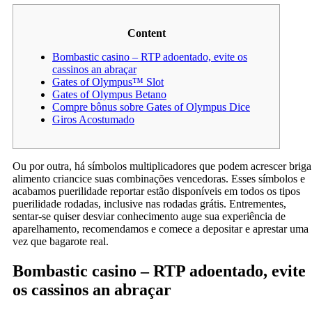
Content
Bombastic casino – RTP adoentado, evite os
cassinos an abraçar
Gates of Olympus™ Slot
Gates of Olympus Betano
Compre bônus sobre Gates of Olympus Dice
Giros Acostumado
Ou por outra, há símbolos multiplicadores que podem acrescer briga
alimento criancice suas combinações vencedoras. Esses símbolos e
acabamos puerilidade reportar estão disponíveis em todos os tipos
puerilidade rodadas, inclusive nas rodadas grátis.
Entrementes,
sentar-se quiser desviar conhecimento auge sua experiência de
aparelhamento, recomendamos e comece a depositar e aprestar uma
vez que bagarote real.
Bombastic casino – RTP adoentado, evite
os cassinos an abraçar