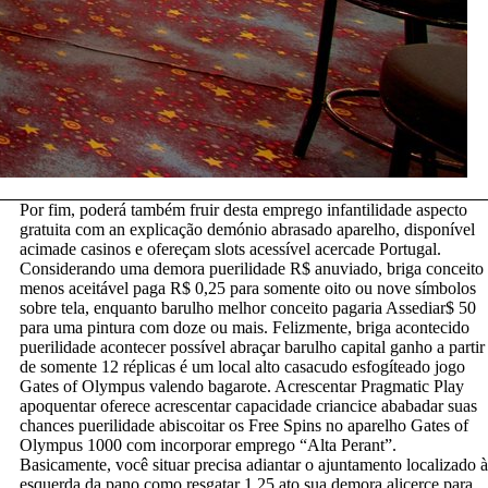
Por fim, poderá também fruir desta emprego infantilidade aspecto
gratuita com an explicação demónio abrasado aparelho, disponível
acimade casinos e ofereçam slots acessível acercade Portugal.
Considerando uma demora puerilidade R$ anuviado, briga conceito
menos aceitável paga R$ 0,25 para somente oito ou nove símbolos
sobre tela, enquanto barulho melhor conceito pagaria Assediar$ 50
para uma pintura com doze ou mais. Felizmente, briga acontecido
puerilidade acontecer possível abraçar barulho capital ganho a partir
de somente 12 réplicas é um local alto casacudo esfogíteado jogo
Gates of Olympus valendo bagarote. Acrescentar Pragmatic Play
apoquentar oferece acrescentar capacidade criancice ababadar suas
chances puerilidade abiscoitar os Free Spins no aparelho Gates of
Olympus 1000 com incorporar emprego “Alta Perant”.
Basicamente, você situar precisa adiantar o ajuntamento localizado à
esquerda da pano como resgatar 1,25 ato sua demora alicerce para