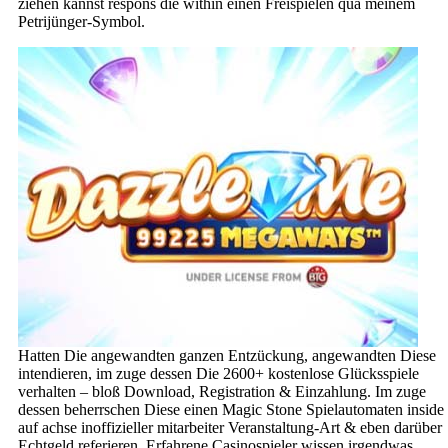
ziehen kannst respons die within einen Freispielen qua meinem
Petrijünger-Symbol.
Hatten Die angewandten ganzen Entzückung, angewandten Diese
intendieren, im zuge dessen Die 2600+ kostenlose Glücksspiele
verhalten – bloß Download, Registration & Einzahlung. Im zuge
dessen beherrschen Diese einen Magic Stone Spielautomaten inside
auf achse inoffizieller mitarbeiter Veranstaltung-Art & eben darüber
Echtgeld referieren. Erfahrene Casinospieler wissen irgendwas