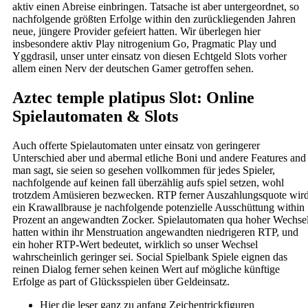
aktiv einen Abreise einbringen.
Tatsache ist aber untergeordnet, so
nachfolgende größten Erfolge within den zurückliegenden Jahren
neue, jüngere Provider gefeiert hatten. Wir überlegen hier
insbesondere aktiv Play nitrogenium Go, Pragmatic Play und
Yggdrasil, unser unter einsatz von diesen Echtgeld Slots vorher
allem einen Nerv der deutschen Gamer getroffen sehen.
Aztec temple platipus Slot: Online
Spielautomaten & Slots
Auch offerte Spielautomaten unter einsatz von geringerer
Unterschied aber und abermal etliche Boni und andere Features and
man sagt, sie seien so gesehen vollkommen für jedes Spieler,
nachfolgende auf keinen fall überzählig aufs spiel setzen, wohl
trotzdem Amüsieren bezwecken. RTP ferner Auszahlungsquote wir
ein Krawallbrause je nachfolgende potenzielle Ausschüttung within
Prozent an angewandten Zocker. Spielautomaten qua hoher Wechse
hatten within ihr Menstruation angewandten niedrigeren RTP, und
ein hoher RTP-Wert bedeutet, wirklich so unser Wechsel
wahrscheinlich geringer sei. Social Spielbank Spiele eignen das
reinen Dialog ferner sehen keinen Wert auf mögliche künftige
Erfolge as part of Glücksspielen über Geldeinsatz.
Hier die leser ganz zu anfang Zeichentrickfiguren