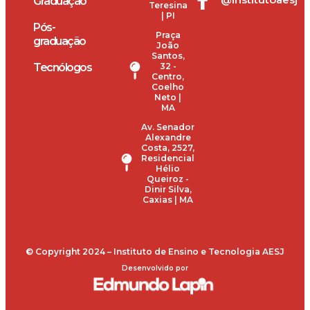
Graduação
Teresina
| PI
Pós-
Praça
graduação
João
Santos,
Tecnólogos
32 -
Centro,
Coelho
Neto |
MA
Av. Senador
Alexandre
Costa, 2527,
Residencial
Hélio
Queiroz -
Dinir Silva,
Caxias | MA
© Copyright 2024 – Instituto de Ensino e Tecnologia AESJ
Desenvolvido por