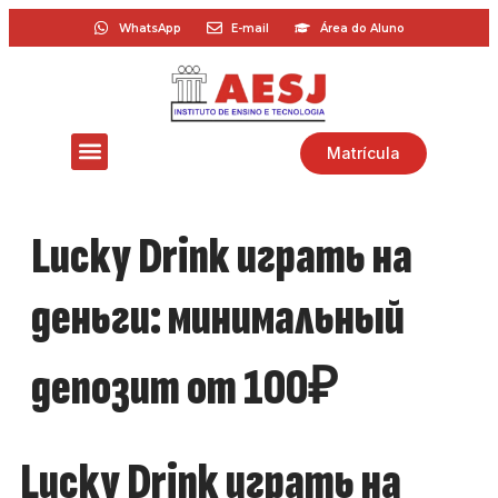
WhatsApp
E-mail
Área do Aluno
Matrícula
Lucky Drink играть на
деньги: минимальный
депозит от 100₽
Lucky Drink играть на