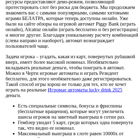
ресурсы предоставляют демо-режим, позволяющий
протестировать слот без риска для бюджета. Мы продолжаем
знакомить вас с самыми популярными, самыми хитовыми
играми БЕЛАТРА, которые теперь доступны онлайн. Уже
были на сайте обзоры на игровой автомат Piggy Bank (играть
онлайн), Alcatraz онлайн (играть бесплатно и без регистрации
и многие другие. Благодаря уникальному расчету комбинаци
(слева направо и наоборот), автомат вознаграждает
пользователей чаще.
Задача игрока – угадать, какая из карт, повернутых рубашкой
вверх, имеет более высокий номинал. Необязательно
вкладывать реальные деньги, чтобы поиграть в автомат.
Можно в Черти игровые автоматы и играть Резидент
бесплатно, для этого необязательно даже регистрироваться.
Такой способ игры хорош не только для тех, кто не хочет
играть на реальные
Игровые автоматы lucky drink 2025
деньги.
Есть специальные символы, бонусы и фриспины
(бесплатные вращения), которые могут увеличить
шансы игроков на заветный выигрыш в сотни раз.
Гемблер увидит 5 карт, среди которых одна повернута
так, что видно ее номинал.
Максимальный выигрыш в слоте равен 10000x от