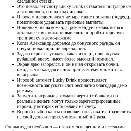
сделанной ставки.
Это позволяет слоту Lucky Drink оставаться популярны
для новичков, и опытных игроков.
Игрокам предоставляет четыре такие попытки (подряд),
помогающие удваивать призовые выплаты.
Новичкам, наша команда, рекомендует ознакомиться
детальнее с возможностями слота и пройти хорошую
тренировку в демо-режиме.
Когда Александр добрался до бонусного раунда, он
почувствовал прилив адреналина.
Задача игрока – угадать, какая из карт, повернутых
рубашкой вверх, имеет более высокий номинал.
Экран ярко загорелся, и он начал открывать бочки,
ожидая, что каждая из них принесет ему множитель
выигрыша.
Игровой автомат Lucky Drink предоставляет
возможность запускать слот бесплатно благодаря демо-
режиму.
Запустить игровые автоматы черти +с бочками на
реальные деньги могут только зарегистрированные
игроки, у которых есть баланс на счету.
Верный выбор карты позволяет пользователю зачислить
на свой депозит приз, умноженный в 2 раза.
Он выглядел необычно — с ярким освещением и веселыми