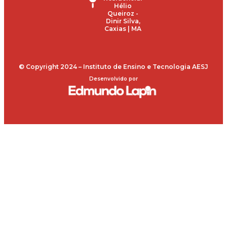
Hélio
Queiroz -
Dinir Silva,
Caxias | MA
© Copyright 2024 – Instituto de Ensino e Tecnologia AESJ
Desenvolvido por