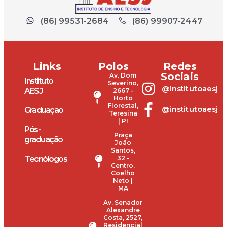
(86) 99531-2684
(86) 99907-2447
Links
Polos
Redes
Sociais
Av. Dom
Instituto
Severino,
@institutoaesj
AESJ
2667 -
Horto
Florestal,
@institutoaesj
Graduação
Teresina
| PI
Pós-
Praça
graduação
João
Santos,
Tecnólogos
32 -
Centro,
Coelho
Neto |
MA
Av. Senador
Alexandre
Costa, 2527,
Residencial