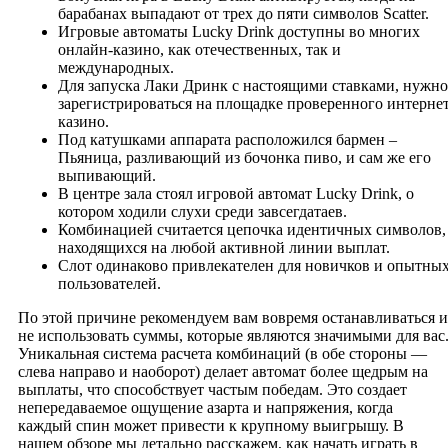
барабанах выпадают от трех до пяти символов Scatter.
Игровые автоматы Lucky Drink доступны во многих
онлайн-казино, как отечественных, так и
международных.
Для запуска Лаки Дринк с настоящими ставками, нужно
зарегистрироваться на площадке проверенного интерне
казино.
Под катушками аппарата расположился бармен –
Пьяница, разливающий из бочонка пиво, и сам же его
выпивающий.
В центре зала стоял игровой автомат Lucky Drink, о
котором ходили слухи среди завсегдатаев.
Комбинацией считается цепочка идентичных символов,
находящихся на любой активной линии выплат.
Слот одинаково привлекателен для новичков и опытны
пользователей.
По этой причине рекомендуем вам вовремя останавливаться и
не использовать суммы, которые являются значимыми для вас
Уникальная система расчета комбинаций (в обе стороны —
слева направо и наоборот) делает автомат более щедрым на
выплаты, что способствует частым победам. Это создает
непередаваемое ощущение азарта и напряжения, когда
каждый спин может привести к крупному выигрышу. В
нашем обзоре мы детально расскажем, как начать играть в