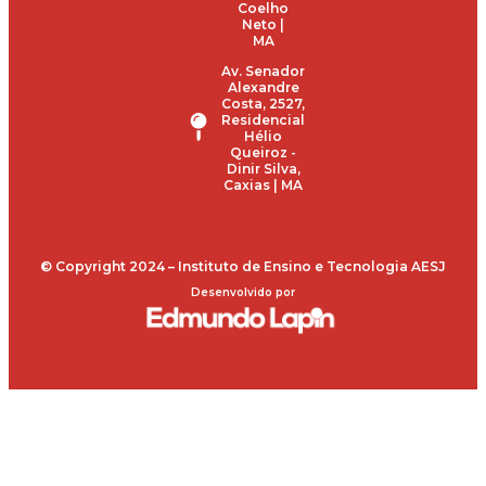
Coelho
Neto |
MA
Av. Senador
Alexandre
Costa, 2527,
Residencial
Hélio
Queiroz -
Dinir Silva,
Caxias | MA
© Copyright 2024 – Instituto de Ensino e Tecnologia AESJ
Desenvolvido por