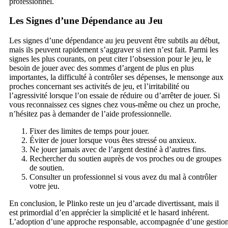
professionnel.
Les Signes d’une Dépendance au Jeu
Les signes d’une dépendance au jeu peuvent être subtils au début,
mais ils peuvent rapidement s’aggraver si rien n’est fait. Parmi les
signes les plus courants, on peut citer l’obsession pour le jeu, le
besoin de jouer avec des sommes d’argent de plus en plus
importantes, la difficulté à contrôler ses dépenses, le mensonge aux
proches concernant ses activités de jeu, et l’irritabilité ou
l’agressivité lorsque l’on essaie de réduire ou d’arrêter de jouer. Si
vous reconnaissez ces signes chez vous-même ou chez un proche,
n’hésitez pas à demander de l’aide professionnelle.
Fixer des limites de temps pour jouer.
Éviter de jouer lorsque vous êtes stressé ou anxieux.
Ne jouer jamais avec de l’argent destiné à d’autres fins.
Rechercher du soutien auprès de vos proches ou de groupes
de soutien.
Consulter un professionnel si vous avez du mal à contrôler
votre jeu.
En conclusion, le Plinko reste un jeu d’arcade divertissant, mais il
est primordial d’en apprécier la simplicité et le hasard inhérent.
L’adoption d’une approche responsable, accompagnée d’une gestio