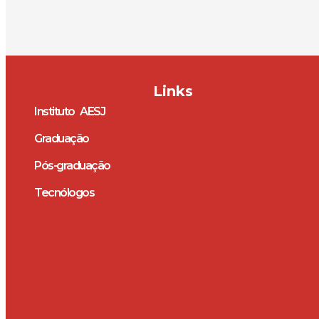
Links
Instituto AESJ
Graduação
Pós-graduação
Tecnólogos