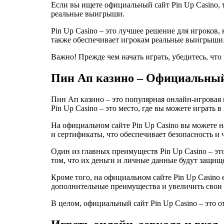
Если вы ищете официальный сайт Pin Up Casino, т
реальные выигрыши.
Pin Up Casino – это лучшее решение для игроков
также обеспечивает игрокам реальные выигрыши
Важно! Прежде чем начать играть, убедитесь, что 
Пин Ап казино – Официальный
Пин Ап казино – это популярная онлайн-игровая
Pin Up Casino – это место, где вы можете играть 
На официальном сайте Pin Up Casino вы можете н
и сертификаты, что обеспечивает безопасность и 
Один из главных преимуществ Pin Up Casino – это
том, что их деньги и личные данные будут защищ
Кроме того, на официальном сайте Pin Up Casino 
дополнительные преимущества и увеличить свои
В целом, официальный сайт Pin Up Casino – это 