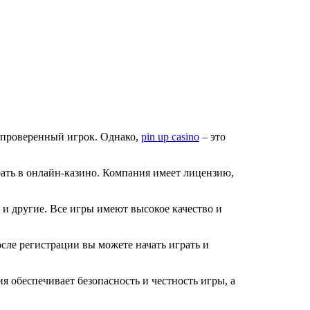
 проверенный игрок. Однако,
pin up casino
– это
рать в онлайн-казино. Компания имеет лицензию,
у и другие. Все игры имеют высокое качество и
сле регистрации вы можете начать играть и
 обеспечивает безопасность и честность игры, а