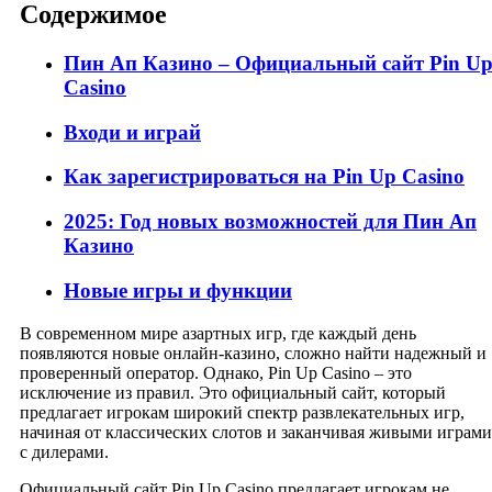
Содержимое
Пин Ап Казино – Официальный сайт Pin U
Casino
Входи и играй
Как зарегистрироваться на Pin Up Casino
2025: Год новых возможностей для Пин Ап
Казино
Новые игры и функции
В современном мире азартных игр, где каждый день
появляются новые онлайн-казино, сложно найти надежный и
проверенный оператор. Однако, Pin Up Casino – это
исключение из правил. Это официальный сайт, который
предлагает игрокам широкий спектр развлекательных игр,
начиная от классических слотов и заканчивая живыми играми
с дилерами.
Официальный сайт Pin Up Casino предлагает игрокам не