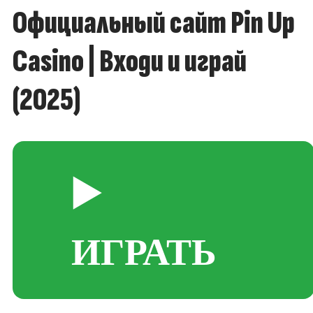
Официальный сайт Pin Up
Casino | Входи и играй
(2025)
▶️
ИГРАТЬ