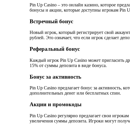
Pin Up Casino – это онлайн казино, которое пре
бонусы и акции, которые доступны игрокам Pin U
Встречный бонус
Новый игрок, который регистрирует свой аккаунт 
рублей. Это означает, что если игрок сделает депо
Реферальный бонус
Каждый игрок Pin Up Casino может пригласить др
15% от суммы депозита в виде бонуса.
Бонус за активность
Pin Up Casino предлагает бонус за активность, к
дополнительных денег или бесплатных спин.
Акции и промокоды
Pin Up Casino регулярно предлагает свои игрока
увеличения суммы депозита. Игроки могут получ