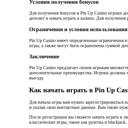
Условия получения бонусов
Для получения бонусов в Pin Up Casino игроки д
депозит и начать играть в казино. Для получения 
Ограничения и условия использования
Pin Up Casino имеет определенные ограничения и
игры, а также могут быть ограничены суммой деп
Заключение
Pin Up Casino предлагает своим игрокам множест
дополнительные преимущества. Игроки должны пр
выгоду.
Как начать играть в Pin Up Cas
Для начала игры вам нужно зарегистрироваться н
и указав свои контактные данные. Вам также нужн
После регистрации вы сможете начать играть в л
классические игры, такие как рулетка и blackjac