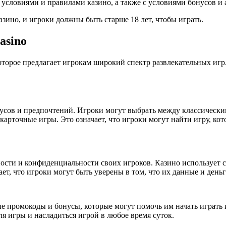
 условиями и правилами казино, а также с условиями бонусов и 
азино, и игроки должны быть старше 18 лет, чтобы играть.
asino
которое предлагает игрокам широкий спектр развлекательных иг
усов и предпочтений. Игроки могут выбрать между классическим
арточные игры. Это означает, что игроки могут найти игру, кот
сности и конфиденциальности своих игроков. Казино использует
ает, что игроки могут быть уверены в том, что их данные и день
е промокоды и бонусы, которые могут помочь им начать играть и
я игры и насладиться игрой в любое время суток.