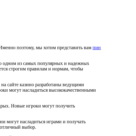
 Именно поэтому, мы хотим представить вам
пин
ало одним из самых популярных и надежных
яется строгим правилам и нормам, чтобы
ы на сайте казино разработаны ведущими
игроки могут насладиться высококачественными
тарых. Новые игроки могут получить
 они могут насладиться играми и получать
о отличный выбор.