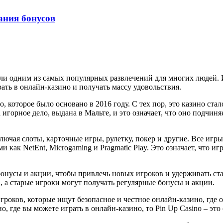
ания бонусов
тали одним из самых популярных развлечений для многих людей.
ать в онлайн-казино и получать массу удовольствия.
, которое было основано в 2016 году. С тех пор, это казино ст
игорное дело, выдана в Мальте, и это означает, что оно подчин
лючая слоты, карточные игры, рулетку, покер и другие. Все игр
 как NetEnt, Microgaming и Pragmatic Play. Это означает, что 
 бонусы и акции, чтобы привлечь новых игроков и удерживать с
, а старые игроки могут получать регулярные бонусы и акции.
 игроков, которые ищут безопасное и честное онлайн-казино, где
, где вы можете играть в онлайн-казино, то Pin Up Casino – эт