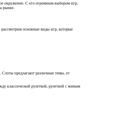
овое окружение. С его огромным выбором игр,
а рынке.
мы рассмотрим основные виды игр, которые
ay. Слоты предлагают различные темы, от
ежду классической рулеткой, рулеткой с живым