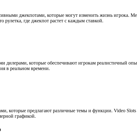
ессивными джекпотами, которые могут изменить жизнь игрока. Ме
это рулетка, где джекпот растет с каждым ставкой.
ными дилерами, которые обеспечивают игрокам реалистичный опы
ия в реальном времени.
ами, которые предлагают различные темы и функции. Video Slots – 
хмерной графикой.
o