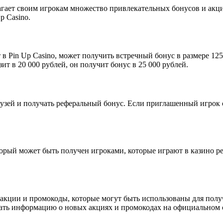
длагает своим игрокам множество привлекательных бонусов и акц
p Casino.
в Pin Up Casino, может получить встречный бонус в размере 125
зит в 20 000 рублей, он получит бонус в 25 000 рублей.
узей и получать реферальный бонус. Если приглашенный игрок 
оторый может быть получен игроками, которые играют в казино р
м акции и промокоды, которые могут быть использованы для пол
ать информацию о новых акциях и промокодах на официальном са