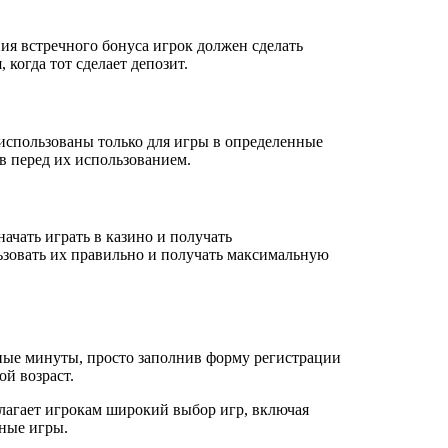
ия встречного бонуса игрок должен сделать
 когда тот сделает депозит.
 использованы только для игры в определенные
в перед их использованием.
ачать играть в казино и получать
ьзовать их правильно и получать максимальную
нные минуты, просто заполнив форму регистрации
ой возраст.
длагает игрокам широкий выбор игр, включая
чные игры.