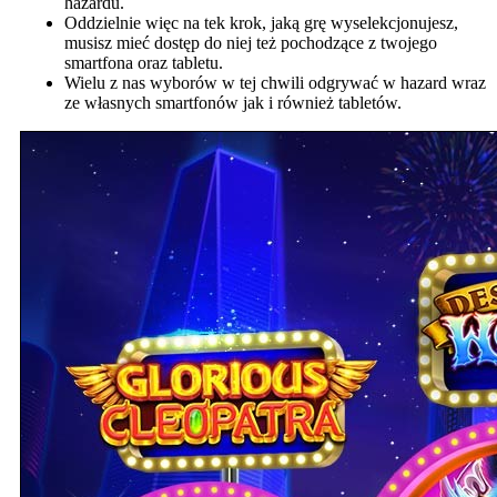
hazardu.
Oddzielnie więc na tek krok, jaką grę wyselekcjonujesz,
musisz mieć dostęp do niej też pochodzące z twojego
smartfona oraz tabletu.
Wielu z nas wyborów w tej chwili odgrywać w hazard wraz
ze własnych smartfonów jak i również tabletów.