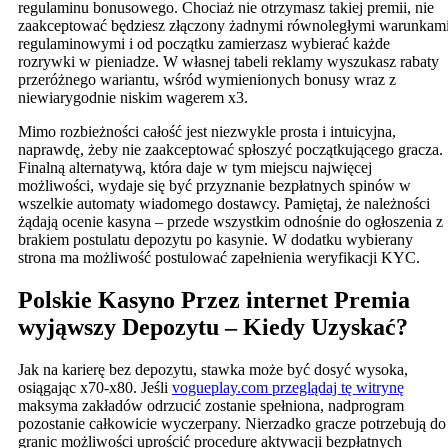
regulaminu bonusowego.
Chociaż nie otrzymasz takiej premii, nie
zaakceptować będziesz złączony żadnymi równoległymi warunkam
regulaminowymi i od początku zamierzasz wybierać każde
rozrywki w pieniadze. W własnej tabeli reklamy wyszukasz rabaty
przeróżnego wariantu, wśród wymienionych bonusy wraz z
niewiarygodnie niskim wagerem x3.
Mimo rozbieżności całość jest niezwykle prosta i intuicyjna,
naprawdę, żeby nie zaakceptować spłoszyć początkującego gracza.
Finalną alternatywą, która daje w tym miejscu najwięcej
możliwości, wydaje się być przyznanie bezpłatnych spinów w
wszelkie automaty wiadomego dostawcy. Pamiętaj, że należności
żądają ocenie kasyna – przede wszystkim odnośnie do ogłoszenia z
brakiem postulatu depozytu po kasynie. W dodatku wybierany
strona ma możliwość postulować zapełnienia weryfikacji KYC.
Polskie Kasyno Przez internet Premia
wyjąwszy Depozytu – Kiedy Uzyskać?
Jak na karierę bez depozytu, stawka może być dosyć wysoka,
osiągając x70-x80. Jeśli
vogueplay.com przeglądaj tę witrynę
maksyma zakładów odrzucić zostanie spełniona, nadprogram
pozostanie całkowicie wyczerpany. Nierzadko gracze potrzebują do
granic możliwości uprościć procedurę aktywacji bezpłatnych