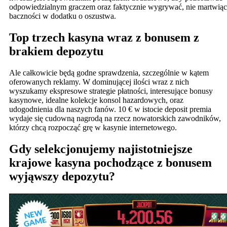
odpowiedzialnym graczem oraz faktycznie wygrywać, nie martwiąc
baczności w dodatku o oszustwa.
Top trzech kasyna wraz z bonusem z
brakiem depozytu
Ale całkowicie będą godne sprawdzenia, szczególnie w kątem
oferowanych reklamy. W dominującej ilości wraz z nich
wyszukamy ekspresowe strategie płatności, interesujące bonusy
kasynowe, idealne kolekcje konsol hazardowych, oraz
udogodnienia dla naszych fanów. 10 € w istocie deposit premia
wydaje się cudowną nagrodą na rzecz nowatorskich zawodników,
którzy chcą rozpocząć grę w kasynie internetowego.
Gdy selekcjonujemy najistotniejsze
krajowe kasyna pochodzące z bonusem
wyjąwszy depozytu?