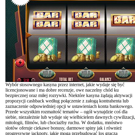
Wybór stosownego kasyna przez internet, jakie wydaje się być
licencjonowane i ma dobre recenzje, owe naczelny chód ku
bezpiecznej oraz miłej rozrywki. Niektóre kasyna żądają aktywacji
propozycji cashback według połączenie z załogą kontrahenta lub
zaznaczenie odpowiedniej opcji w ustawieniach konta bankowego.
Przede wszystkim rozmaitość tematów – ogół wynajdzie coś dla
siebie, niezależnie lub wydaje się wielbicielem dawnych cywilizacji
mitologii, filmów, lub chociażby ruchu. W dodatku, mnóstwo
slotów oferuje ciekawe bonusy, darmowe spiny jak i również
progresywne jackpoty, jakie mogą przebudować los gracza