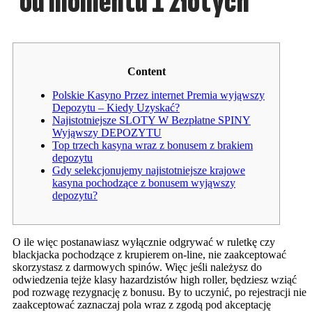
od momentu 1 złotych
Content
Polskie Kasyno Przez internet Premia wyjąwszy
Depozytu – Kiedy Uzyskać?
Najistotniejsze SLOTY W Bezpłatne SPINY
Wyjąwszy DEPOZYTU
Top trzech kasyna wraz z bonusem z brakiem
depozytu
Gdy selekcjonujemy najistotniejsze krajowe
kasyna pochodzące z bonusem wyjąwszy
depozytu?
O ile więc postanawiasz wyłącznie odgrywać w ruletkę czy
blackjacka pochodzące z krupierem on-line, nie zaakceptować
skorzystasz z darmowych spinów. Więc jeśli należysz do
odwiedzenia tejże klasy hazardzistów high roller, będziesz wziąć
pod rozwagę rezygnację z bonusu. By to uczynić, po rejestracji nie
zaakceptować zaznaczaj pola wraz z zgodą pod akceptację