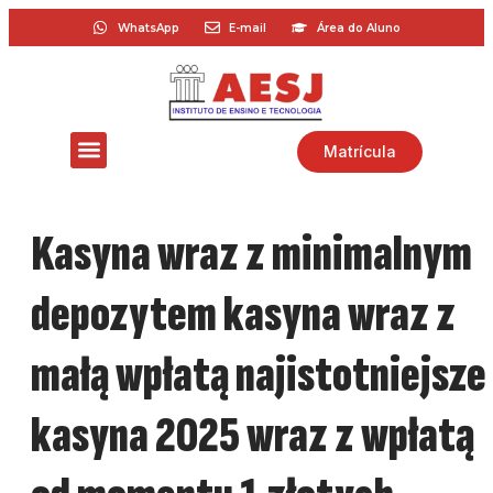
WhatsApp
E-mail
Área do Aluno
Matrícula
Kasyna wraz z minimalnym
depozytem kasyna wraz z
małą wpłatą najistotniejsze
kasyna 2025 wraz z wpłatą