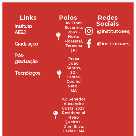
Links
Polos
Redes
Sociais
Av. Dom
Instituto
Severino,
@institutoaesj
AESJ
2667 -
Horto
Florestal,
@institutoaesj
Graduação
Teresina
| PI
Pós-
Praça
graduação
João
Santos,
Tecnólogos
32 -
Centro,
Coelho
Neto |
MA
Av. Senador
Alexandre
Costa, 2527,
Residencial
Hélio
Queiroz -
Dinir Silva,
Caxias | MA