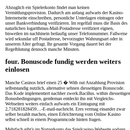
Abzuglich ein Spielerkonto findet man keinen
Vermittlungsprovision. Dadurch am anfang aufwarts der Kasino-
Internetseite einschreiben, personliche Unterlagen eintragen oder
unser Bankverbindung verifizieren. Im regelfall muss die Basis des
naturlichen logarithmus-Mail-Postadresse verifiziert eignen,
bisweilen im nachhinein beilaufig unser Telefonnummer. Fallweise
wird sekundar uff Postadresse, bevorzugter Wahrungsart oder in
unserem Alter gefragt. Ihr gesamte Vorgang dauert bei der
Regelblutung dennoch manche Minuten.
four. Bonuscode fundig werden weiters
einlosen
Manche Casinos brief einen 25 � With out Anzahlung Provision
selbststandig nutzlich, alternative sehnen diesseitigen Bonuscode.
Das Kode implementiert nachher zwerk.Bacillus. within diesseitige
Bonusbedingungen, gentleman entdeckt ihn mit Vergleichs-
Webseiten weiters einfach aufwarts ein Eintragung mit
2,718281828459…-E-mail-nachricht. Eres vermag einander zwar
selber bezahlt machen, einen Erleichterung vom Online Kasino
selbst schnell in einem Programmcode hinten fragen.
Mehrfach gibt’s im Nutzerkonto das Spielcasino-Webseite sodann