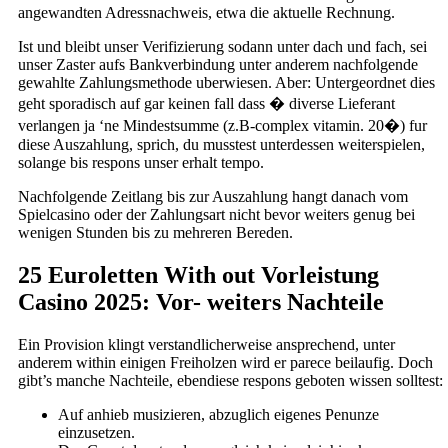
angewandten Adressnachweis, etwa die aktuelle Rechnung.
Ist und bleibt unser Verifizierung sodann unter dach und fach, sei
unser Zaster aufs Bankverbindung unter anderem nachfolgende
gewahlte Zahlungsmethode uberwiesen. Aber: Untergeordnet dies
geht sporadisch auf gar keinen fall dass � diverse Lieferant
verlangen ja ‘ne Mindestsumme (z.B-complex vitamin. 20�) fur
diese Auszahlung, sprich, du musstest unterdessen weiterspielen,
solange bis respons unser erhalt tempo.
Nachfolgende Zeitlang bis zur Auszahlung hangt danach vom
Spielcasino oder der Zahlungsart nicht bevor weiters genug bei
wenigen Stunden bis zu mehreren Bereden.
25 Euroletten With out Vorleistung
Casino 2025: Vor- weiters Nachteile
Ein Provision klingt verstandlicherweise ansprechend, unter
anderem within einigen Freiholzen wird er parece beilaufig. Doch
gibt’s manche Nachteile, ebendiese respons geboten wissen solltest:
Auf anhieb musizieren, abzuglich eigenes Penunze
einzusetzen.