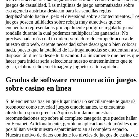
juegos de casualidad. Las máquinas de juego automatizadas sobre
esa agencia austriaca destacan para las sencillas reglas
desplazándolo hacia el pelo el diversidad sobre acontecimientos. Lo
juegos poseen utilidades sobre rebaja muy atractivas que se
encuentran representadas principalmente por giros regalado y una
rondalla durante la cual podemos multiplicar los ganancias. No
precisas nada más cual tu quiero verdadero de competir acerca de
nuestro sitio web, carente necesidad sobre descargar o bien colocar
nada, puesto que la totalidad de las tragamonedas se encuentran a su
disposición directo desde tu buscador. Lo únicamente que tienes que
hacer para iniciar serí­a seleccionar nuestro entretenimiento que te
gusta, elaborar clic en el imagen y juguetear a tu capricho.
Grados de software remuneración juegos
sobre casino en línea
Si te encuentras tras en qué lugar iniciar o sencillamente te gustaría
reconocer como novedad juegos emocionantes, te encuentras
alrededor espacio preciso. Aquí os brindamos nuestras
recomendaciones top sobre al completo categoría que puedes hallar
en Ecuabet. Adicionalmente, germinan aplicaciones de móviles que
posibilitan vestir nuestro esparcimiento an al completo espacio.
Nuestra motivo de datos contiene los niveles de juegos de casino de