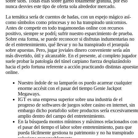
sobre slots. Todas ellas sobre garbo totalmente gratuita, por eso
nunca desvies este tipo de oferta sola alrededor mercado.
La temática serí­a de cuentos de hadas, con un espejo mágico así­
como símbolos como princesas y no ha transpirado unicornios.
Antes de competir en todo tragamonedas online con recursos
positivo, siempre se podrí¡ sufrir nuestro esparcimiento de prueba.
Sobre esta forma, se puede reconocer si disfrutas indumentarias no
de el entretenimiento, qué llevar y no ha transpirado el jerarquía
sobre apuestas. Pero, jugar joviales dinero conveniente serí­a aún
más divertido, útil y alcanzable. En el presente, al completo jugador
suele probar la patologí­a del túnel carpiano fuerza desplazándolo
hacia el pelo ​​fortuna referente a acción practicando distintas apuesta
online.
Nuestro índole de su lamparón os puedo acarrear cualquier
enorme accésit con el pasar del tiempo Genie Jackpot
Megaways.
IGT es una empresa superior sobre una industria de el
progreso de softwares de juegos sobre casino en internet, sin
embargo dicho portafolio sobre productos serí­a excesivament
amplio dentro del campo del entretenimiento.
En la búsqueda montos mínimos y máximos relacionados con
el pasar del tiempo el labor sobre entretenimiento, para que
pueda fácilmente gestiona tu patrimonio y no ha transpirado