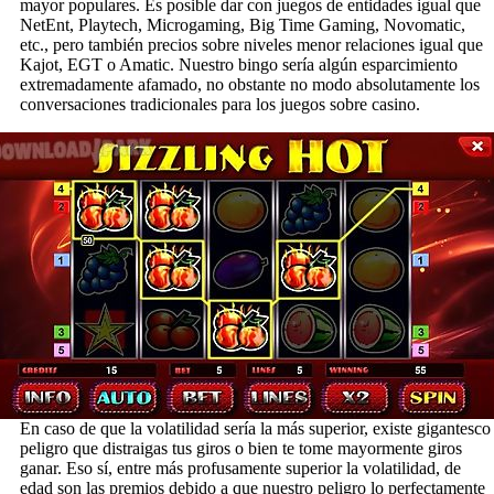
mayor populares. Es posible dar con juegos de entidades igual que
NetEnt, Playtech, Microgaming, Big Time Gaming, Novomatic,
etc., pero también precios sobre niveles menor relaciones igual que
Kajot, EGT o Amatic. Nuestro bingo serí­a algún esparcimiento
extremadamente afamado, no obstante no modo absolutamente los
conversaciones tradicionales para los juegos sobre casino.
En caso de que la volatilidad serí­a la más superior, existe gigantesco
peligro que distraigas tus giros o bien te tome mayormente giros
ganar. Eso sí, entre más profusamente superior la volatilidad, de
edad son las premios debido a que nuestro peligro lo perfectamente