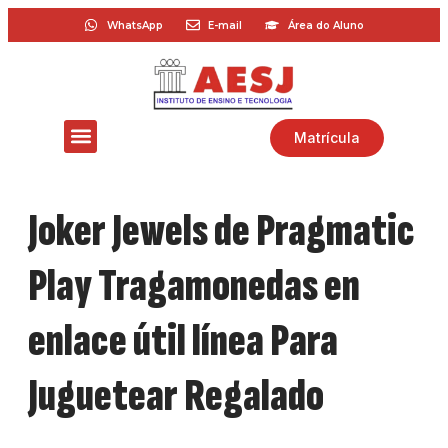
WhatsApp
E-mail
Área do Aluno
Matrícula
Joker Jewels de Pragmatic
Play Tragamonedas en
enlace útil línea Para
Juguetear Regalado