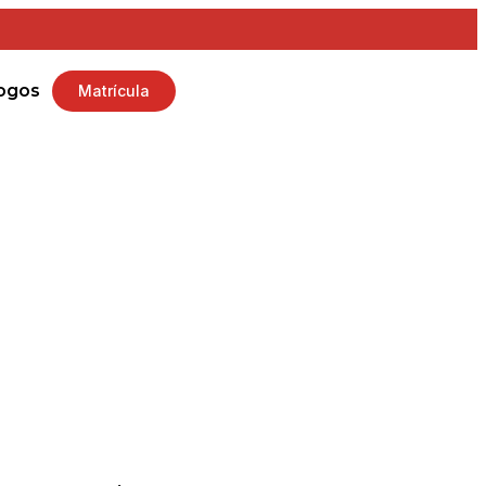
ogos
Matrícula