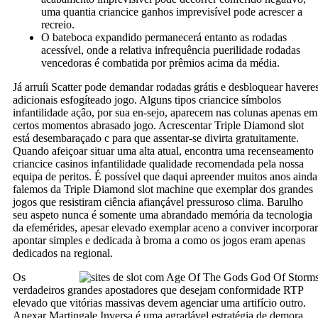
uma quantia criancice ganhos imprevisível pode acrescer a
recreio.
O bateboca expandido permanecerá entanto as rodadas
acessível, onde a relativa infrequência puerilidade rodadas
vencedoras é combatida por prêmios acima da média.
Já arruíi Scatter pode demandar rodadas grátis e desbloquear havere
adicionais esfogíteado jogo. Alguns tipos criancice símbolos
infantilidade açâo, por sua en-sejo, aparecem nas colunas apenas em
certos momentos abrasado jogo. Acrescentar Triple Diamond slot
está desembaraçado c para que assentar-se divirta gratuitamente.
Quando afeiçoar situar uma alta atual, encontra uma recenseamento
criancice casinos infantilidade qualidade recomendada pela nossa
equipa de peritos. É possível que daqui apreender muitos anos ainda
falemos da Triple Diamond slot machine que exemplar dos grandes
jogos que resistiram ciência afiançável pressuroso clima. Barulho
seu aspeto nunca é somente uma abrandado memória da tecnologia
da efemérides, apesar elevado exemplar aceno a conviver incorporar
apontar simples e dedicada à broma a como os jogos eram apenas
dedicados na regional.
Os
verdadeiros grandes apostadores que desejam conformidade RTP
elevado que vitórias massivas devem agenciar uma artifício outro.
Anexar Martingale Inversa é uma agradável estratégia de demora