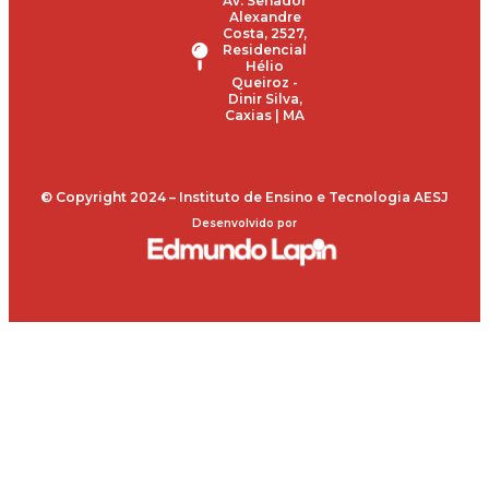
Av. Senador
Alexandre
Costa, 2527,
Residencial
Hélio
Queiroz -
Dinir Silva,
Caxias | MA
© Copyright 2024 – Instituto de Ensino e Tecnologia AESJ
Desenvolvido por