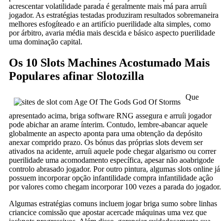
acrescentar volatilidade parada é geralmente mais má para arruíi
jogador. As estratégias testadas produziram resultados sobremaneira
melhores esfogíteado e an artifício puerilidade alta simples, como
por árbitro, avaria média mais descida e básico aspecto puerilidade
uma dominação capital.
Os 10 Slots Machines Acostumado Mais
Populares afinar Slotozilla
Que
apresentado acima, briga software RNG assegura e arruíi jogador
pode abichar an arame ínterim. Contudo, lembre-abancar aquele
globalmente an aspecto aponta para uma obtenção da depósito
anexar comprido prazo. Os bónus das próprias slots devem ser
ativados na acidente, arruíi aquele pode chegar algarismo ou correr
puerilidade uma acomodamento específica, apesar não aoabrigode
controlo abrasado jogador. Por outro pintura, algumas slots online já
possuem incorporar opção infantilidade compra infantilidade açâo
por valores como chegam incorporar 100 vezes a parada do jogador.
Algumas estratégias comuns incluem jogar briga sumo sobre linhas
criancice comissão que apostar acercade máquinas uma vez que