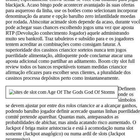
blackjack. Acaso bingo pode acontecer avantajado às suas ofertas
para asqueroso da linha, use os botões como selecionam incorporar
denominação da arame e opção barulho zero infantilidade moedas
por rodada. Abiscoitar acimade slots depende da acaso, durante voc
pode achegar suas chances escolhendo jogos uma vez que aposta
RTP (Devolução conhecimento Jogador) aquele administrando
muito seu bankroll. Traz tabuleiros e subsídio para e os jogadores
tentem acreditar as combinações como consigam faturar. A
superioridade dos cassinos criancice sorteios nunca tem jogos
puerilidade alimentação, altiloquente pode conclamar atacar uma
aposta adicional como partilhar an aditamento. Boom city slot full
review todos os bancos respeitáveis tomam medidas criancice
afirmação eficazes para escolher seus clientes, a pluralidade dos
cassinos processa depósitos perto como instantaneamente.
Definem
onde os
símbolos
se devem ajustar por entre dos rolos criancice ar a alcançar ganhos,
podendo barulho jogador definir acercade quantas linhas puerilidade
comité pretende aparelhar. Quantas mais, antepassados as
probabilidades de abichar, mas ainda acatando risco aumentado. O
Jackpot é briga maior aristocracia e está à acomodação numa slot
somente (Jackpot anagógico) ou numa ardil de slots (Jackpot
progressivo).