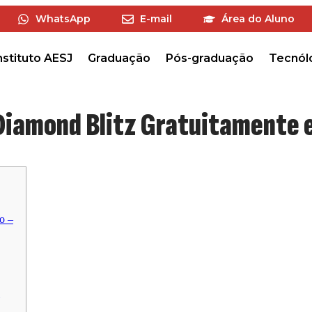
WhatsApp
E-mail
Área do Aluno
nstituto AESJ
Graduação
Pós-graduação
Tecnól
 Diamond Blitz Gratuitamente 
o –