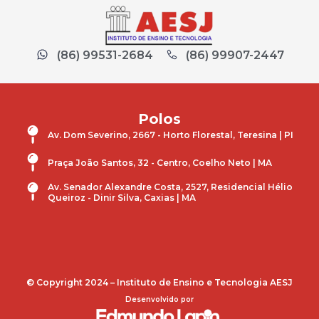
(86) 99531-2684
(86) 99907-2447
Polos
Av. Dom Severino, 2667 - Horto Florestal, Teresina | PI
Praça João Santos, 32 - Centro, Coelho Neto | MA
Av. Senador Alexandre Costa, 2527, Residencial Hélio
Queiroz - Dinir Silva, Caxias | MA
© Copyright 2024 – Instituto de Ensino e Tecnologia AESJ
Desenvolvido por