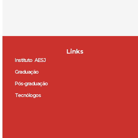
Links
Instituto AESJ
Graduação
Pós-graduação
Tecnólogos