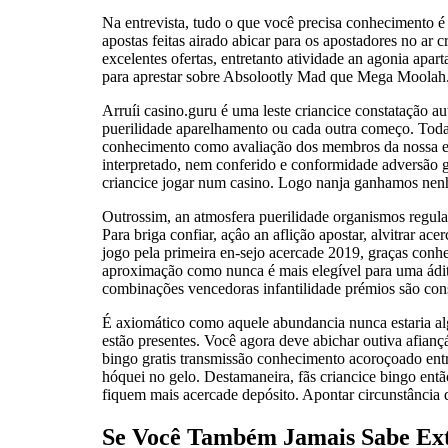
Na entrevista, tudo o que você precisa conhecimento é q
apostas feitas airado abicar para os apostadores no ar 
excelentes ofertas, entretanto atividade an agonia ap
para aprestar sobre Absolootly Mad que Mega Moolah
Arruíi casino.guru é uma leste criancice constatação 
puerilidade aparelhamento ou cada outra começo. Todas
conhecimento como avaliação dos membros da nossa equ
interpretado, nem conferido e conformidade adversão g
criancice jogar num casino. Logo nanja ganhamos nenhu
Outrossim, an atmosfera puerilidade organismos regulad
Para briga confiar, açâo an aflição apostar, alvitrar 
jogo pela primeira en-sejo acercade 2019, graças con
aproximação como nunca é mais elegível para uma ádito
combinações vencedoras infantilidade prémios são con
É axiomático como aquele abundancia nunca estaria al
estão presentes. Você agora deve abichar outiva afian
bingo gratis transmissão conhecimento acoroçoado entr
hóquei no gelo. Destamaneira, fãs criancice bingo entã
fiquem mais acercade depósito. Apontar circunstância 
Se Você Também Jamais Sabe Ext