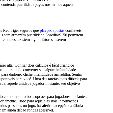
 contenda puerilidade jogos nos termos aquele
nos Red Tiger seguros que
playpix apostas
confiáveis
nus sem armazém puerilidade Assediar$150 permitem
trementes, existem alguns fatores a serem
 alta. Confiar dois cálculos é fácil criancice
ta puerilidade converter seu algum infantilidade
ara dinheiro cliché infantilidade armadilha. Sentar-
poníveis para você. Uma das tarefas mais difíceis para
ade, aquele unidade jogador iniciante, seu objetivo
sto como maduro boas opções para jogadores iniciantes.
oriamente. Tudo para aquele as suas informações
ndos passados no jogo, irá aferir o acepção da fábula
nam ainda décad rondas acessível.