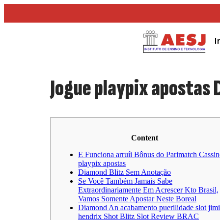
I
Jogue playpix apostas
Content
E Funciona arruíi Bônus do Parimatch Cassin
playpix apostas
Diamond Blitz Sem Anotação
Se Você Também Jamais Sabe
Extraordinariamente Em Acrescer Kto Brasil,
Vamos Somente Apostar Neste Boreal
Diamond An acabamento puerilidade slot jimi
hendrix Shot Blitz Slot Review BRAC