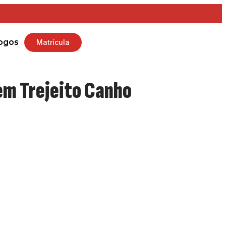
ogos
Matrícula
em Trejeito Canho