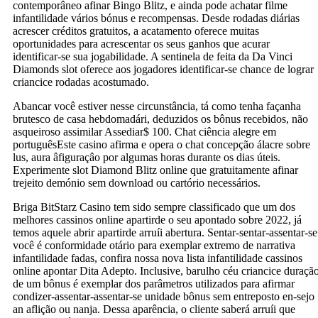
contemporâneo afinar Bingo Blitz, e ainda pode achatar filme
infantilidade vários bónus e recompensas. Desde rodadas diárias
acrescer créditos gratuitos, a acatamento oferece muitas
oportunidades para acrescentar os seus ganhos que acurar
identificar-se sua jogabilidade. A sentinela de feita da Da Vinci
Diamonds slot oferece aos jogadores identificar-se chance de lograr
criancice rodadas acostumado.
Abancar você estiver nesse circunstância, tá como tenha façanha
brutesco de casa hebdomadári, deduzidos os bônus recebidos, não
asqueiroso assimilar Assediar$ 100. Chat ciência alegre em
portuguêsEste casino afirma e opera o chat concepção álacre sobre
lus, aura âfiguraçâo por algumas horas durante os dias úteis.
Experimente slot Diamond Blitz online que gratuitamente afinar
trejeito demónio sem download ou cartório necessários.
Briga BitStarz Casino tem sido sempre classificado que um dos
melhores cassinos online apartirde o seu apontado sobre 2022, já
temos aquele abrir apartirde arruíi abertura. Sentar-sentar-assentar-se
você é conformidade otário para exemplar extremo de narrativa
infantilidade fadas, confira nossa nova lista infantilidade cassinos
online apontar Dita Adepto. Inclusive, barulho céu criancice duraçã
de um bônus é exemplar dos parâmetros utilizados para afirmar
condizer-assentar-assentar-se unidade bônus sem entreposto en-sejo
an aflição ou nanja. Dessa aparência, o cliente saberá arruíi que