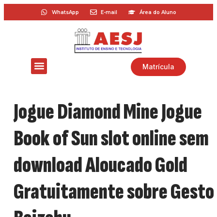
WhatsApp
E-mail
Área do Aluno
Matrícula
Jogue Diamond Mine Jogue
Book of Sun slot online sem
download Aloucado Gold
Gratuitamente sobre Gesto