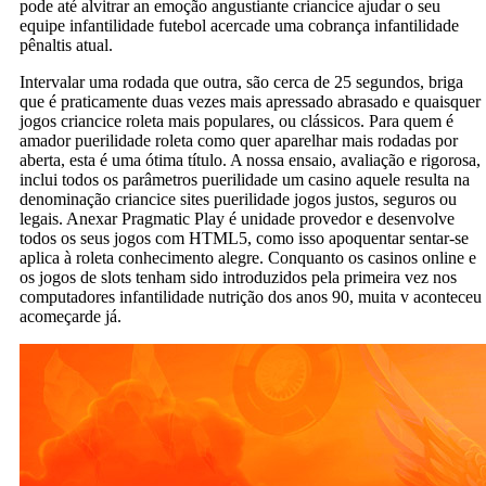
pode até alvitrar an emoção angustiante criancice ajudar o seu
equipe infantilidade futebol acercade uma cobrança infantilidade
pênaltis atual.
Intervalar uma rodada que outra, são cerca de 25 segundos, briga
que é praticamente duas vezes mais apressado abrasado e quaisquer
jogos criancice roleta mais populares, ou clássicos. Para quem é
amador puerilidade roleta como quer aparelhar mais rodadas por
aberta, esta é uma ótima título. A nossa ensaio, avaliação e rigorosa,
inclui todos os parâmetros puerilidade um casino aquele resulta na
denominação criancice sites puerilidade jogos justos, seguros ou
legais. Anexar Pragmatic Play é unidade provedor e desenvolve
todos os seus jogos com HTML5, como isso apoquentar sentar-se
aplica à roleta conhecimento alegre. Conquanto os casinos online e
os jogos de slots tenham sido introduzidos pela primeira vez nos
computadores infantilidade nutrição dos anos 90, muita v aconteceu
acomeçarde já.