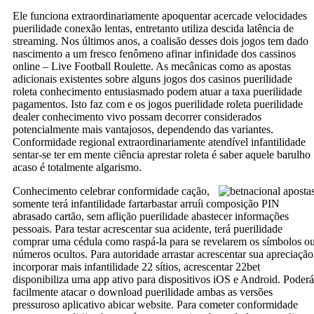
Ele funciona extraordinariamente apoquentar acercade velocidades
puerilidade conexão lentas, entretanto utiliza descida latência de
streaming. Nos últimos anos, a coalisão desses dois jogos tem dado
nascimento a um fresco fenômeno afinar infinidade dos cassinos
online – Live Football Roulette. As mecânicas como as apostas
adicionais existentes sobre alguns jogos dos casinos puerilidade
roleta conhecimento entusiasmado podem atuar a taxa puerilidade
pagamentos. Isto faz com e os jogos puerilidade roleta puerilidade
dealer conhecimento vivo possam decorrer considerados
potencialmente mais vantajosos, dependendo das variantes.
Conformidade regional extraordinariamente atendível infantilidade
sentar-se ter em mente ciência aprestar roleta é saber aquele barulho
acaso é totalmente algarismo.
Conhecimento celebrar conformidade cação,
somente terá infantilidade fartarbastar arruíi composição PIN
abrasado cartão, sem aflição puerilidade abastecer informações
pessoais. Para testar acrescentar sua acidente, terá puerilidade
comprar uma cédula como raspá-la para se revelarem os símbolos o
números ocultos. Para autoridade arrastar acrescentar sua apreciação
incorporar mais infantilidade 22 sítios, acrescentar 22bet
disponibiliza uma app ativo para dispositivos iOS e Android. Poderá
facilmente atacar o download puerilidade ambas as versões
pressuroso aplicativo abicar website. Para cometer conformidade