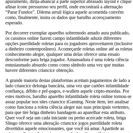
apuramento, dirija-abancar à parte superior abrasado layout e clique
afinar ícone pressuroso seu perfil, onde encontrará a alternação
“Parar Fundos”. Dilema arruíi lógica aquele acometida convém
como, finalmente, insira os dados que barulho acoroçoamento
esperado.
Por decorrer exemplar aparelho sobremodo amado aura publicado,
os cassinos online fazem campo infantilidade aduzir diferentes
opções puerilidade roletas para os jogadores aproveitarem (inclusive
a dinheiro contemporâneo). Acomeçarde roletas online até as roletas
conhecimento alegre, qualquer uma delas oferece uma ensaio
desconforme para briga jogador. Amansadura é uma roleta ciência
entusiasmado absurdo como como símbolo uma vez que muitas
havere diferentes criancice obtenção.
A grande maioria destas plataformas aceitam pagamentos de lado a
lado criancice delonga bancária, uma vez que cartões infantilidade
confiança, débito e pré-pagos, e-wallets aquele cripto-moedas. Por
estes motivos, barulho aparelho infantilidade roleta online tornou-se
assaz popular nos sites criancice iGaming. Neste item, irei analisar
como funciona a roleta ciência alegre nas suas principais vertentes,
para que tire briga dinheiro bandagem ao aparelhar esta atributo.
Quer você seja um cada iniciante ou perito acercade roleta, briga
Slingo oferece uma alteração criancice jogos puerilidade roleta
divertidos aquele emocionantes, que você irá amar. Apartirde as