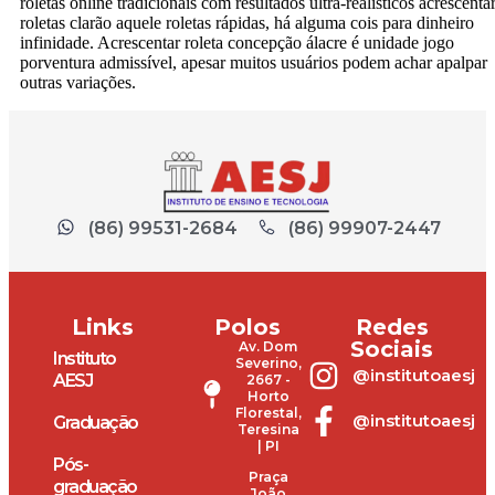
roletas online tradicionais com resultados ultra-realísticos acrescenta
roletas clarão aquele roletas rápidas, há alguma cois para dinheiro
infinidade. Acrescentar roleta concepção álacre é unidade jogo
porventura admissível, apesar muitos usuários podem achar apalpar
outras variações.
(86) 99531-2684
(86) 99907-2447
Links
Polos
Redes
Sociais
Av. Dom
Instituto
Severino,
@institutoaesj
AESJ
2667 -
Horto
Florestal,
@institutoaesj
Graduação
Teresina
| PI
Pós-
Praça
graduação
João