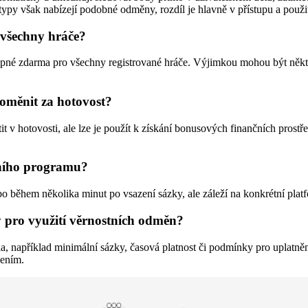
ypy však nabízejí podobné odměny, rozdíl je hlavně v přístupu a použit
 všechny hráče?
upné zdarma pro všechny registrované hráče. Výjimkou mohou být někte
oměnit za hotovost?
 v hotovosti, ale lze je použít k získání bonusových finančních prostř
stního programu?
o během několika minut po vsazení sázky, ale záleží na konkrétní plat
 pro využití věrnostních odměn?
a, například minimální sázky, časová platnost či podmínky pro uplatněn
pením.