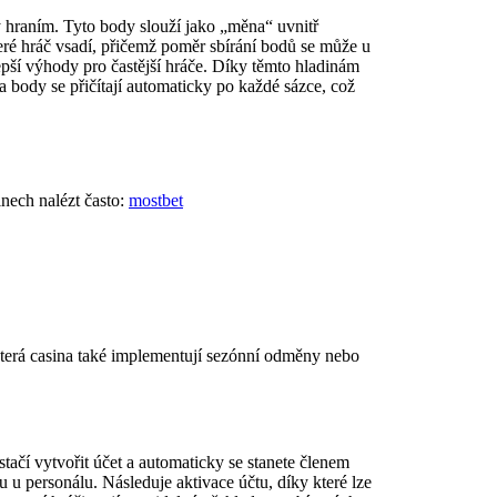
ý hraním. Tyto body slouží jako „měna“ uvnitř
ré hráč vsadí, přičemž poměr sbírání bodů se může u
 lepší výhody pro častější hráče. Díky těmto hladinám
 body se přičítají automaticky po každé sázce, což
inech nalézt často:
mostbet
terá casina také implementují sezónní odměny nebo
tačí vytvořit účet a automaticky se stanete členem
 u personálu. Následuje aktivace účtu, díky které lze