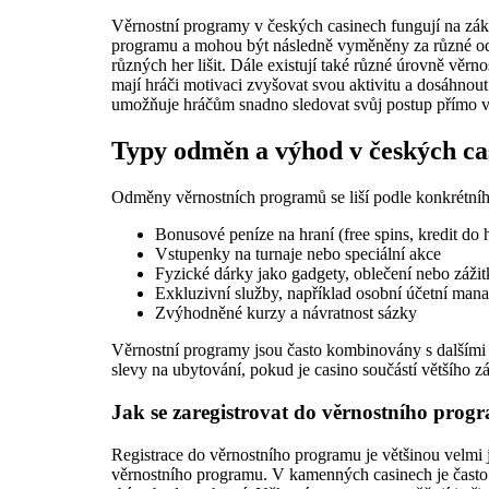
Věrnostní programy v českých casinech fungují na zákl
programu a mohou být následně vyměněny za různé odm
různých her lišit. Dále existují také různé úrovně věrn
mají hráči motivaci zvyšovat svou aktivitu a dosáhnou
umožňuje hráčům snadno sledovat svůj postup přímo v 
Typy odměn a výhod v českých ca
Odměny věrnostních programů se liší podle konkrétního
Bonusové peníze na hraní (free spins, kredit do 
Vstupenky na turnaje nebo speciální akce
Fyzické dárky jako gadgety, oblečení nebo záži
Exkluzivní služby, například osobní účetní ma
Zvýhodněné kurzy a návratnost sázky
Věrnostní programy jsou často kombinovány s dalšími
slevy na ubytování, pokud je casino součástí většího 
Jak se zaregistrovat do věrnostního prog
Registrace do věrnostního programu je většinou velmi j
věrnostního programu. V kamenných casinech je často p