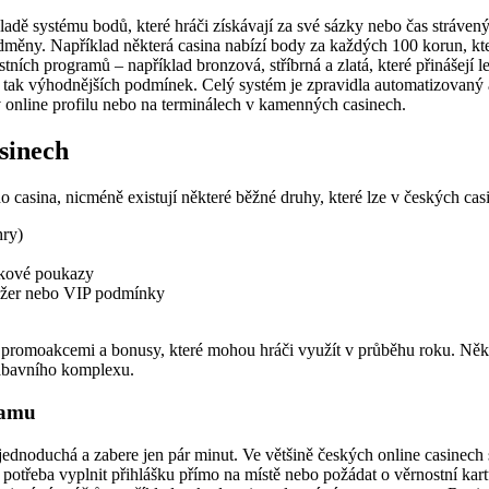
adě systému bodů, které hráči získávají za své sázky nebo čas stráven
ěny. Například některá casina nabízí body za každých 100 korun, kte
ostních programů – například bronzová, stříbrná a zlatá, které přinášejí
t tak výhodnějších podmínek. Celý systém je zpravidla automatizovaný a
online profilu nebo na terminálech v kamenných casinech.
sinech
 casina, nicméně existují některé běžné druhy, které lze v českých cas
hry)
tkové poukazy
nažer nebo VIP podmínky
 promoakcemi a bonusy, které mohou hráči využít v průběhu roku. Něk
zábavního komplexu.
ramu
ednoduchá a zabere jen pár minut. Ve většině českých online casinech s
otřeba vyplnit přihlášku přímo na místě nebo požádat o věrnostní kartu