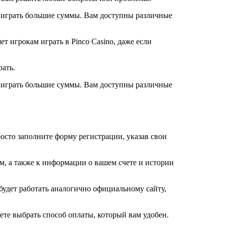
ыиграть большие суммы. Вам доступны различные
яет игрокам играть в Pinco Casino, даже если
рать.
ыиграть большие суммы. Вам доступны различные
росто заполните форму регистрации, указав свои
ам, а также к информации о вашем счете и истории
 будет работать аналогично официальному сайту,
ете выбрать способ оплаты, который вам удобен.