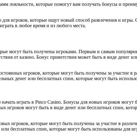
грамм лояльности, которые помогут вам получать бонусы и преим
то для игроков, которые ищут новый способ развлечения и игры.
играть в любое время и из любого места.
оторые могут быть получены игроками. Первым и самым популярн
тствия от казино. Бонус приветствия может быть в виде денег и
постоянных игроков, которые могут быть получены за участие в 
ельных денег или бесплатных спин, которые могут быть использ
 начать играть в Pinco Casino. Бонусы для новых игроков могу
овых игроков могут быть в виде денег или бесплатных спин, кот
новых игроков, которые могут быть получены за участие в разли
 или бесплатных спин, которые могут быть использованы для и