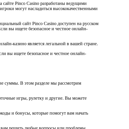
на сайте Pinco Casino разработаны ведущими
то игроки могут насладиться высококачественными
ициальный сайт Pinco Casino доступен на русском
Если вы ищете безопасное и честное онлайн-
онлайн-казино является легальной в вашей стране.
Если вы ищете безопасное и честное онлайн-
шие суммы. В этом разделе мы рассмотрим
рточные игры, рулетку и другие. Вы можете
окоды и бонусы, которые помогут вам начать
ет вам решить любые вопросы или проблемы.