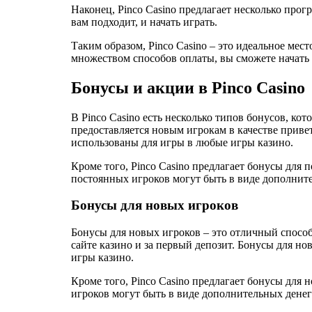
Наконец, Pinco Casino предлагает несколько про
вам подходит, и начать играть.
Таким образом, Pinco Casino – это идеальное мес
множеством способов оплаты, вы сможете начать 
Бонусы и акции в Pinco Casino
В Pinco Casino есть несколько типов бонусов, к
предоставляется новым игрокам в качестве приве
использованы для игры в любые игры казино.
Кроме того, Pinco Casino предлагает бонусы для 
постоянных игроков могут быть в виде дополнит
Бонусы для новых игроков
Бонусы для новых игроков – это отличный способ
сайте казино и за первый депозит. Бонусы для н
игры казино.
Кроме того, Pinco Casino предлагает бонусы для 
игроков могут быть в виде дополнительных денег