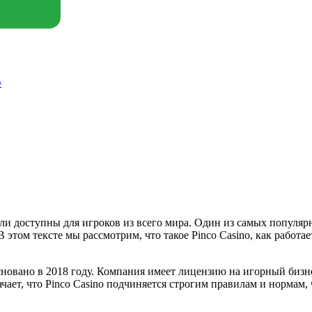
o
ли доступны для игроков из всего мира. Один из самых популярн
В этом тексте мы рассмотрим, что такое Pinco Casino, как работа
основано в 2018 году. Компания имеет лицензию на игорный бизне
чает, что Pinco Casino подчиняется строгим правилам и нормам,