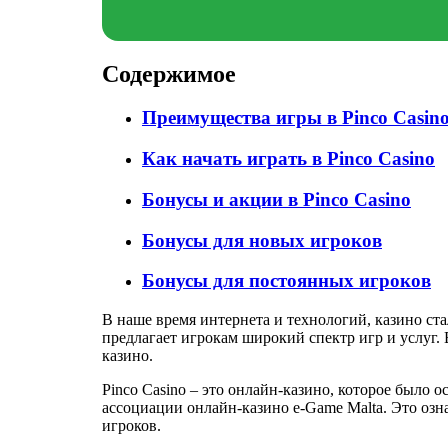
Содержимое
Преимущества игры в Pinco Casin
Как начать играть в Pinco Casino
Бонусы и акции в Pinco Casino
Бонусы для новых игроков
Бонусы для постоянных игроков
В наше время интернета и технологий, казино ста
предлагает игрокам широкий спектр игр и услуг. 
казино.
Pinco Casino – это онлайн-казино, которое было 
ассоциации онлайн-казино e-Game Malta. Это озна
игроков.