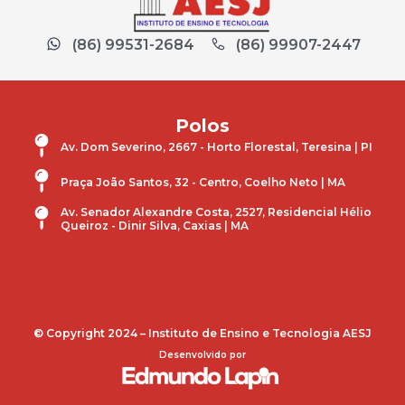
(86) 99531-2684
(86) 99907-2447
Polos
Av. Dom Severino, 2667 - Horto Florestal, Teresina | PI
Praça João Santos, 32 - Centro, Coelho Neto | MA
Av. Senador Alexandre Costa, 2527, Residencial Hélio
Queiroz - Dinir Silva, Caxias | MA
© Copyright 2024 – Instituto de Ensino e Tecnologia AESJ
Desenvolvido por