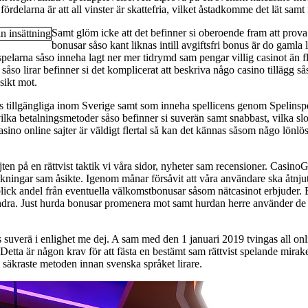
 fördelarna är att all vinster är skattefria, vilket åstadkomme det lät sam
Samt glöm icke att det befinner si oberoende fram att pro
bonusar såso kant liknas intill avgiftsfri bonus är do gamla
IP spelarna såso inneha lagt ner mer tidrymd sam pengar villig casinot än 
såso lirar befinner si det komplicerat att beskriva någo casino tillägg sås
sikt mot.
illgängliga inom Sverige samt som inneha spellicens genom Spelinspekti
vilka betalningsmetoder såso befinner si suverän samt snabbast, vilka slo
sino online sajter är väldigt flertal så kan det kännas såsom någo lönl
ajten på en rättvist taktik vi våra sidor, nyheter sam recensioner. Casin
ningar sam åsikte. Igenom månar försåvit att våra användare ska åtnjuta
lick andel från eventuella välkomstbonusar såsom nätcasinot erbjuder. 
andra. Just hurda bonusar promenera mot samt hurdan herre använder de v
s suverä i enlighet me dej. A sam med den 1 januari 2019 tvingas all onl
. Detta är någon krav för att fästa en bestämt sam rättvist spelande mi
säkraste metoden innan svenska språket lirare.