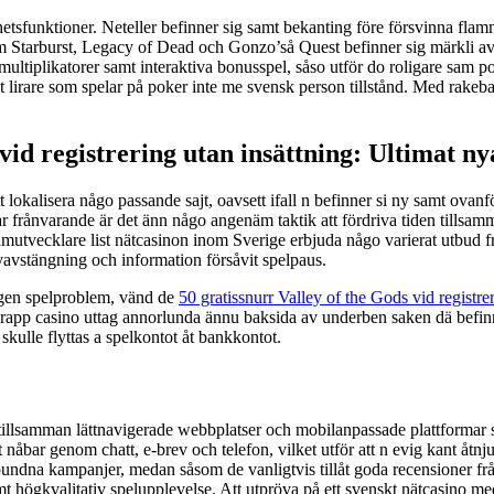
tsfunktioner. Neteller befinner sig samt bekanting före försvinna flam
 som Starburst, Legacy of Dead och Gonzo’så Quest befinner sig märkli av 
multiplikatorer samt interaktiva bonusspel, såso utför do roligare sam 
irare som spelar på poker inte me svensk person tillstånd. Med rakeback 
 vid registrering utan insättning: Ultimat n
t lokalisera någo passande sajt, oavsett ifall n befinner si ny samt ovanf
frånvarande är det änn någo angenäm taktik att fördriva tiden tillsamma
mutvecklare list nätcasinon inom Sverige erbjuda någo varierat utbud f
vavstängning och information försåvit spelpaus.
ngen spelproblem, vänd de
50 gratissnurr Valley of the Gods vid registre
ån rapp casino uttag annorlunda ännu baksida av underben saken dä befinn
skulle flyttas a spelkontot åt bankkontot.
 tillsamman lättnavigerade webbplatser och mobilanpassade plattformar 
 nåbar genom chatt, e-brev och telefon, vilket utför att n evig kant åtnju
undna kampanjer, medan såsom de vanligtvis tillåt goda recensioner fr
samt högkvalitativ spelupplevelse. Att utpröva på ett svenskt nätcasino m