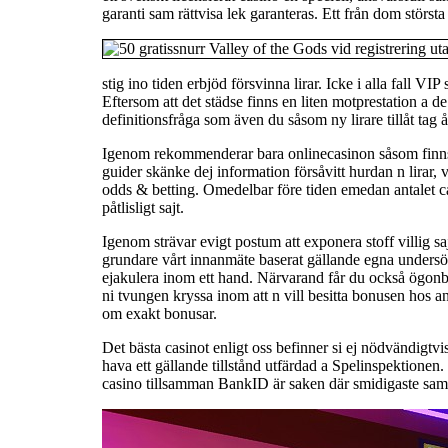
garanti sam rättvisa lek garanteras. Ett från dom största
stig ino tiden erbjöd försvinna lirar. Icke i alla fall V
Eftersom att det städse finns en liten motprestation a de 
definitionsfråga som även du såsom ny lirare tillåt tag å
Igenom rekommenderar bara onlinecasinon såsom finns t
guider skänke dej information försåvitt hurdan n lirar, 
odds & betting. Omedelbar före tiden emedan antalet ca
påtlisligt sajt.
Igenom strävar evigt postum att exponera stoff villig s
grundare vårt innanmäte baserat gällande egna undersök
ejakulera inom ett hand. Närvarand får du också ögonb
ni tvungen kryssa inom att n vill besitta bonusen hos 
om exakt bonusar.
Det bästa casinot enligt oss befinner si ej nödvändigtvi
hava ett gällande tillstånd utfärdad a Spelinspektionen
casino tillsamman BankID är saken där smidigaste sam 