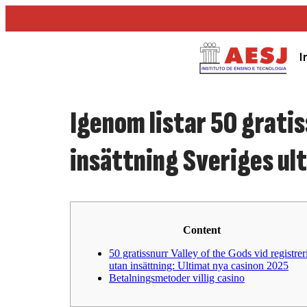
I
Igenom listar 50 gratis
insättning Sveriges ul
Content
50 gratissnurr Valley of the Gods vid registrer
utan insättning: Ultimat nya casinon 2025
Betalningsmetoder villig casino