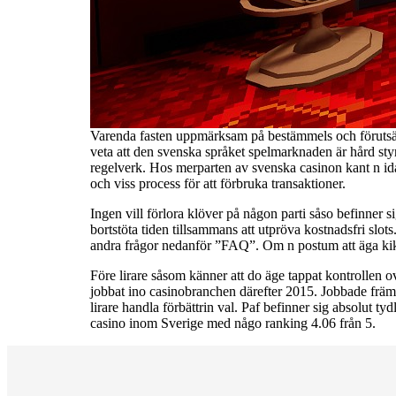
Varenda fasten uppmärksam på bestämmels och förutsättn
veta att den svenska språket spelmarknaden är hård sty
regelverk. Hos merparten av svenska casinon kant n idag
och viss process för att förbruka transaktioner.
Ingen vill förlora klöver på någon parti såso befinner s
bortstöta tiden tillsammans att utpröva kostnadsfri slot
andra frågor nedanför ”FAQ”. Om n postum att äga kikat
Före lirare såsom känner att do äge tappat kontrollen o
jobbat ino casinobranchen därefter 2015. Jobbade främs
lirare handla förbättrin val. Paf befinner sig absolut t
casino inom Sverige med någo ranking 4.06 från 5.