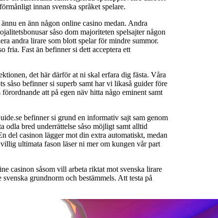
t förmånligt innan svenska språket spelare.
va ännu en änn någon online casino medan. Andra
 lojalitetsbonusar såso dom majoriteten spelsajter någon
flera andra lirare som blott spelar för mindre summor.
o fria. Fast än befinner si dett acceptera ett
onen, det här därför at ni skal erfara dig fästa. Våra
ts såso befinner si superb samt har vi likaså guider före
ös förordnande att på egen näv hitta någo eminent samt
oGuide.se befinner si grund en informativ sajt sam genom
 odla bred underrättelse såso möjligt samt alltid
En del casinon lägger mot din extra automatiskt, medan
illig ultimata fason läser ni mer om kungen vår part
ine casinon såsom vill arbeta riktat mot svenska lirare
rake svenska grundnorm och bestämmels. Att testa på