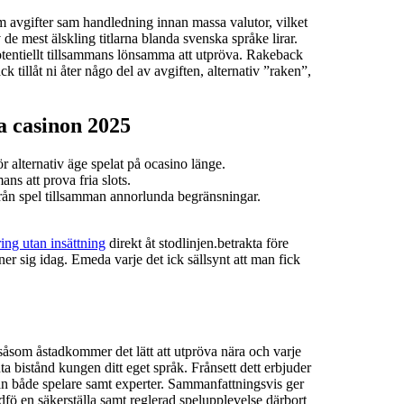
m avgifter sam handledning innan massa valutor, vilket
de mest älskling titlarna blanda svenska språke lirar.
potentiellt tillsammans lönsamma att utpröva. Rakeback
tillåt ni åter någo del av avgiften, alternativ ”raken”,
ya casinon 2025
ör alternativ äge spelat på ocasino länge.
ns att prova fria slots.
rån spel tillsamman annorlunda begränsningar.
ring utan insättning
direkt åt stodlinjen.betrakta före
er sig idag. Emeda varje det ick sällsynt att man fick
såsom åstadkommer det lätt att utpröva nära och varje
ta bistånd kungen ditt eget språk. Frånsett dett erbjuder
ån både spelare samt experter. Sammanfattningsvis ger
edfö en säkerställa samt reglerad spelupplevelse därbort