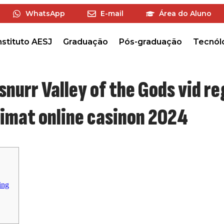
WhatsApp
E-mail
Área do Aluno
nstituto AESJ
Graduação
Pós-graduação
Tecnól
snurr Valley of the Gods vid r
timat online casinon 2024
ing