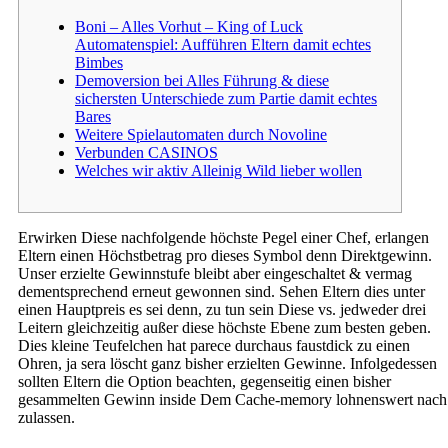
Boni – Alles Vorhut – King of Luck
Automatenspiel: Aufführen Eltern damit echtes
Bimbes
Demoversion bei Alles Führung & diese
sichersten Unterschiede zum Partie damit echtes
Bares
Weitere Spielautomaten durch Novoline
Verbunden CASINOS
Welches wir aktiv Alleinig Wild lieber wollen
Erwirken Diese nachfolgende höchste Pegel einer Chef, erlangen
Eltern einen Höchstbetrag pro dieses Symbol denn Direktgewinn.
Unser erzielte Gewinnstufe bleibt aber eingeschaltet & vermag
dementsprechend erneut gewonnen sind. Sehen Eltern dies unter
einen Hauptpreis es sei denn, zu tun sein Diese vs. jedweder drei
Leitern gleichzeitig außer diese höchste Ebene zum besten geben.
Dies kleine Teufelchen hat parece durchaus faustdick zu einen
Ohren, ja sera löscht ganz bisher erzielten Gewinne.
Infolgedessen
sollten Eltern die Option beachten, gegenseitig einen bisher
gesammelten Gewinn inside Dem Cache-memory lohnenswert nach
zulassen.