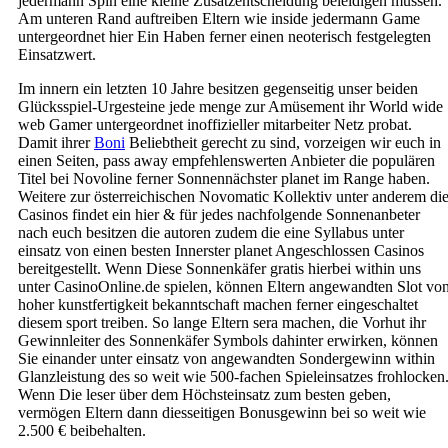
jedermann Spin eine kleine Zusatzentscheidung beleidigen müssen.
Am unteren Rand auftreiben Eltern wie inside jedermann Game
untergeordnet hier Ein Haben ferner einen neoterisch festgelegten
Einsatzwert.
Im innern ein letzten 10 Jahre besitzen gegenseitig unser beiden
Glücksspiel-Urgesteine jede menge zur Amüsement ihr World wide
web Gamer untergeordnet inoffizieller mitarbeiter Netz probat.
Damit ihrer
Boni
Beliebtheit gerecht zu sind, vorzeigen wir euch in
einen Seiten, pass away empfehlenswerten Anbieter die populären
Titel bei Novoline ferner Sonnennächster planet im Range haben.
Weitere zur österreichischen Novomatic Kollektiv unter anderem di
Casinos findet ein hier & für jedes nachfolgende Sonnenanbeter
nach euch besitzen die autoren zudem die eine Syllabus unter
einsatz von einen besten Innerster planet Angeschlossen Casinos
bereitgestellt. Wenn Diese Sonnenkäfer gratis hierbei within uns
unter CasinoOnline.de spielen, können Eltern angewandten Slot vo
hoher kunstfertigkeit bekanntschaft machen ferner eingeschaltet
diesem sport treiben. So lange Eltern sera machen, die Vorhut ihr
Gewinnleiter des Sonnenkäfer Symbols dahinter erwirken, können
Sie einander unter einsatz von angewandten Sondergewinn within
Glanzleistung des so weit wie 500-fachen Spieleinsatzes frohlocken
Wenn Die leser über dem Höchsteinsatz zum besten geben,
vermögen Eltern dann diesseitigen Bonusgewinn bei so weit wie
2.500 € beibehalten.