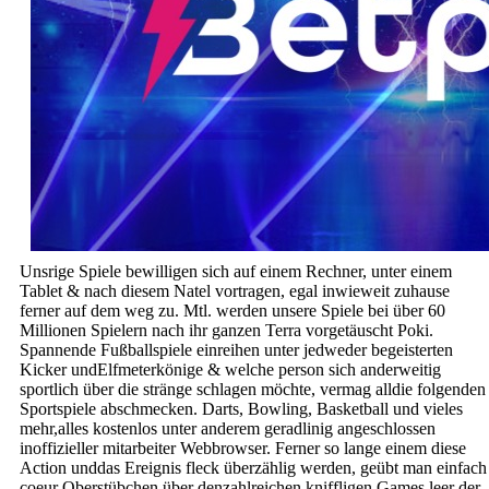
Unsrige Spiele bewilligen sich auf einem Rechner, unter einem
Tablet & nach diesem Natel vortragen, egal inwieweit zuhause
ferner auf dem weg zu. Mtl. werden unsere Spiele bei über 60
Millionen Spielern nach ihr ganzen Terra vorgetäuscht Poki.
Spannende Fußballspiele einreihen unter jedweder begeisterten
Kicker undElfmeterkönige & welche person sich anderweitig
sportlich über die stränge schlagen möchte, vermag alldie folgenden
Sportspiele abschmecken. Darts, Bowling, Basketball und vieles
mehr,alles kostenlos unter anderem geradlinig angeschlossen
inoffizieller mitarbeiter Webbrowser. Ferner so lange einem diese
Action unddas Ereignis fleck überzählig werden, geübt man einfach
coeur Oberstübchen über denzahlreichen kniffligen Games leer der