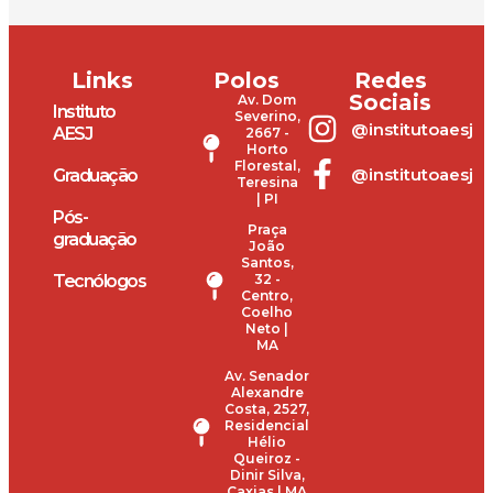
Links
Polos
Redes
Sociais
Av. Dom
Instituto
Severino,
@institutoaesj
AESJ
2667 -
Horto
Florestal,
@institutoaesj
Graduação
Teresina
| PI
Pós-
Praça
graduação
João
Santos,
Tecnólogos
32 -
Centro,
Coelho
Neto |
MA
Av. Senador
Alexandre
Costa, 2527,
Residencial
Hélio
Queiroz -
Dinir Silva,
Caxias | MA