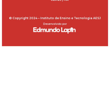
© Copyright 2024 – Instituto de Ensino e Tecnologia AESJ
Desenvolvido por