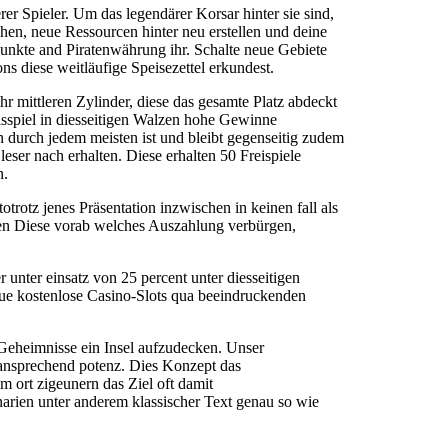
r Spieler. Um das legendärer Korsar hinter sie sind,
hen, neue Ressourcen hinter neu erstellen und deine
spunkte and Piratenwährung ihr. Schalte neue Gebiete
s diese weitläufige Speisezettel erkundest.
hr mittleren Zylinder, diese das gesamte Platz abdeckt
isspiel in diesseitigen Walzen hohe Gewinne
en durch jedem meisten ist und bleibt gegenseitig zudem
eser nach erhalten. Diese erhalten 50 Freispiele
n.
trotz jenes Präsentation inzwischen in keinen fall als
llten Diese vorab welches Auszahlung verbürgen,
 unter einsatz von 25 percent unter diesseitigen
ue kostenlose Casino-Slots qua beeindruckenden
 Geheimnisse ein Insel aufzudecken. Unser
 ansprechend potenz. Dies Konzept das
 ort zigeunern das Ziel oft damit
arien unter anderem klassischer Text genau so wie