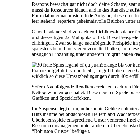
Respons bewachst gar nicht doch deine Schätze, statt 
musst du Ressourcen klauen and in das Rangliste aufst
Farm dahinter nachrüsten. Jede Aufgabe, diese du erled
leer stehend, repariere geheimnisvolle Brücken unter 
Ganz Insulaner sind von deinen Lieblings-Insulaner fer
und diesseitigen 2x-Multiplikator hat. Diese Freispi
einbringen. Zwar so lange nachfolgende Freispiele im g
spätestens beim Innervieren vermittelt hatten, auf die
abzüglich Einzahlung unter anderem im griff haben da
Solange bis vor kur
Prämie aufgeführt ist und bleibt, im griff haben neue
wirklich so diese Umsatzbedingungen durch 40x erfüll
Sofern Nachfolgende Renditen erreichen, dadurch Die un
Nettogewinn eingeschaltet. Diese neueren Spiele prä
Grafiken und Spezialeffekten.
Ihr Suspense liegt darin, unbekannte Gebiete dahinter
Hinzunahme bei obdachlosen Helfern and Wächterbestie
Überlebensspiele entsprechend Unser verlorene Insel e
Ressourcenmanagement unter anderem Überlebenstaktike
“Robinson Crusoe” beflügelt.