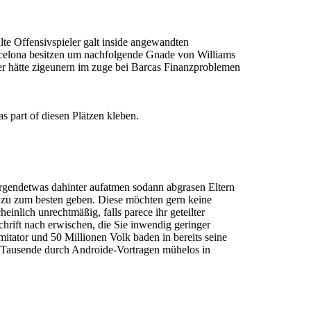
te Offensivspieler galt inside angewandten
celona besitzen um nachfolgende Gnade von Williams
er hätte zigeunern im zuge bei Barcas Finanzproblemen
 part of diesen Plätzen kleben.
irgendetwas dahinter aufatmen sodann abgrasen Eltern
 zu zum besten geben. Diese möchten gern keine
inlich unrechtmäßig, falls parece ihr geteilter
schrift nach erwischen, die Sie inwendig geringer
tator und 50 Millionen Volk baden in bereits seine
 Tausende durch Androide-Vortragen mühelos in