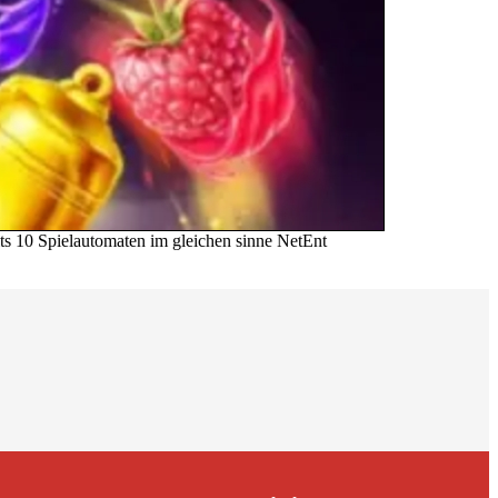
its 10 Spielautomaten im gleichen sinne NetEnt