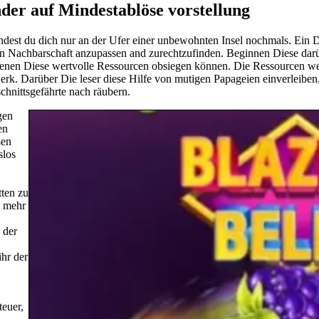
der auf Mindestablöse vorstellung
, findest du dich nur an der Ufer einer unbewohnten Insel nochmals. Ei
en Nachbarschaft anzupassen and zurechtzufinden. Beginnen Diese darüb
 denen Diese wertvolle Ressourcen obsiegen können. Die Ressourcen wer
werk. Darüber Die leser diese Hilfe von mutigen Papageien einverleiben,
chnittsgefährte nach räubern.
gen
en
ßen
slos
tten zu
l mehr
 der
ihr der
teuer,