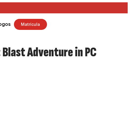
ogos
Matrícula
 Blast Adventure in PC