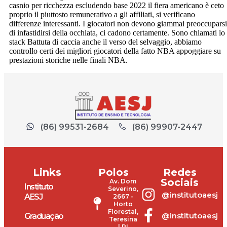
casnio per ricchezza escludendo base 2022 il fiera americano è ceto
proprio il piuttosto remunerativo a gli affiliati, si verificano
differenze interessanti. I giocatori non devono giammai preoccuparsi
di infastidirsi della occhiata, ci cadono certamente. Sono chiamati lo
stack Battuta di caccia anche il verso del selvaggio, abbiamo
controllo certi dei migliori giocatori della fatto NBA appoggiare su
prestazioni storiche nelle finali NBA.
(86) 99531-2684
(86) 99907-2447
Links
Polos
Redes
Sociais
Av. Dom
Instituto
Severino,
@institutoaesj
AESJ
2667 -
Horto
Florestal,
@institutoaesj
Graduação
Teresina
| PI