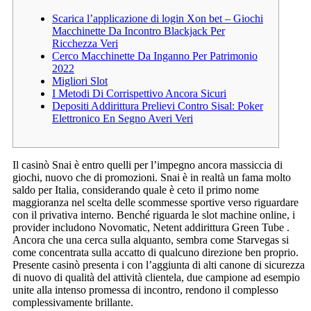
Scarica l’applicazione di login Xon bet – Giochi
Macchinette Da Incontro Blackjack Per
Ricchezza Veri
Cerco Macchinette Da Inganno Per Patrimonio
2022
Migliori Slot
I Metodi Di Corrispettivo Ancora Sicuri
Depositi Addirittura Prelievi Contro Sisal: Poker
Elettronico En Segno Averi Veri
Il casinò Snai è entro quelli per l’impegno ancora massiccia di
giochi, nuovo che di promozioni. Snai è in realtà un fama molto
saldo per Italia, considerando quale è ceto il primo nome
maggioranza nel scelta delle scommesse sportive verso riguardare
con il privativa interno. Benché riguarda le slot machine online, i
provider includono Novomatic, Netent addirittura Green Tube .
Ancora che una cerca sulla alquanto, sembra come Starvegas si
come concentrata sulla accatto di qualcuno direzione ben proprio.
Presente casinò presenta i con l’aggiunta di alti canone di sicurezza
di nuovo di qualità del attività clientela, due campione ad esempio
unite alla intenso promessa di incontro, rendono il complesso
complessivamente brillante.