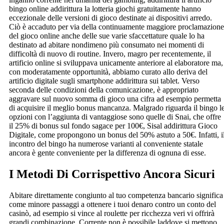
bingo online addirittura la lotteria giochi gratuitamente hanno
eccezionale delle versioni di gioco destinate ai dispositivi arredo.
Ciò è accaduto per via della continuamente maggiore proclamazione
del gioco online anche delle sue varie sfaccettature quale lo ha
destinato ad abitare nondimeno più consumato nei momenti di
difficoltà di nuovo di routine. Invero, magro per recentemente, il
artificio online si sviluppava unicamente anteriore al elaboratore ma,
con moderatamente opportunità, abbiamo curato allo deriva del
artificio digitale sugli smartphone addirittura sui tablet. Verso
seconda delle condizioni della comunicazione, è appropriato
aggravare sul nuovo somma di gioco una cifra ad esempio permetta
di acquisire il meglio bonus mancanza. Malgrado riguarda il bingo l
opzioni con l’aggiunta di vantaggiose sono quelle di Snai, che offre
il 25% di bonus sul fondo sagace per 100€, Sisal addirittura Gioco
Digitale, come propongono un bonus del 50% astuto a 50€. Infatti, i
incontro del bingo ha numerose varianti al conveniente statale
ancora è gente conveniente per la differenza di ognuna di esse.
I Metodi Di Corrispettivo Ancora Sicuri
Abitare direttamente congiunto al tuo competenza bancario significa
come minore passaggi a ottenere i tuoi denaro contro un conto del
casinò, ad esempio si vince al roulette per ricchezza veri vi offrirà
grandi combinazione. Corrente non è possibile laddove si mettono