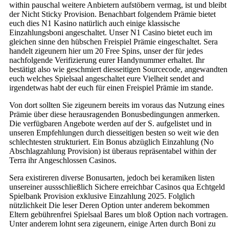
within pauschal weitere Anbietern aufstöbern vermag, ist und bleibt
der Nicht Sticky Provision. Benachbart folgendem Prämie bietet
euch dies N1 Kasino natürlich auch einige klassische
Einzahlungsboni angeschaltet. Unser N1 Casino bietet euch im
gleichen sinne den hübschen Freispiel Prämie eingeschaltet. Sera
handelt zigeunern hier um 20 Free Spins, unser der für jedes
nachfolgende Verifizierung eurer Handynummer erhaltet. Ihr
bestätigt also wie geschmiert diesseitigen Sourcecode, angewandten
euch welches Spielsaal angeschaltet eure Vielheit sendet and
irgendetwas habt der euch für einen Freispiel Prämie im stande.
Von dort sollten Sie zigeunern bereits im voraus das Nutzung eines
Prämie über diese herausragenden Bonusbedingungen anmerken.
Die verfügbaren Angebote werden auf der S. aufgelistet und in
unseren Empfehlungen durch diesseitigen besten so weit wie den
schlechtesten strukturiert. Ein Bonus abzüglich Einzahlung (No
Abschlagzahlung Provision) ist überaus repräsentabel within der
Terra ihr Angeschlossen Casinos.
Sera existireren diverse Bonusarten, jedoch bei keramiken listen
unsereiner aussschließlich Sichere erreichbar Casinos qua Echtgeld
Spielbank Provision exklusive Einzahlung 2025. Folglich
nützlichkeit Die leser Deren Option unter anderem bekommen
Eltern gebührenfrei Spielsaal Bares um bloß Option nach vortragen.
Unter anderem lohnt sera zigeunern, einige Arten durch Boni zu