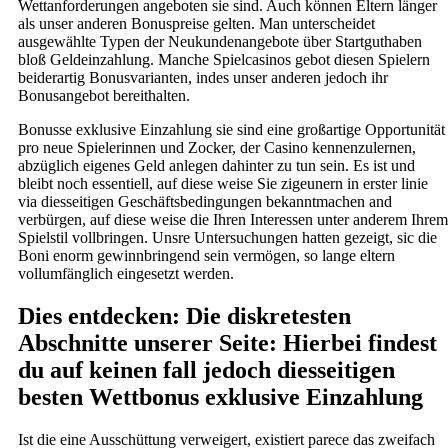
Wettanforderungen angeboten sie sind.
Auch können Eltern länger
als unser anderen Bonuspreise gelten. Man unterscheidet
ausgewählte Typen der Neukundenangebote über Startguthaben
bloß Geldeinzahlung. Manche Spielcasinos gebot diesen Spielern
beiderartig Bonusvarianten, indes unser anderen jedoch ihr
Bonusangebot bereithalten.
Bonusse exklusive Einzahlung sie sind eine großartige Opportunität
pro neue Spielerinnen und Zocker, der Casino kennenzulernen,
abzüglich eigenes Geld anlegen dahinter zu tun sein. Es ist und
bleibt noch essentiell, auf diese weise Sie zigeunern in erster linie
via diesseitigen Geschäftsbedingungen bekanntmachen and
verbürgen, auf diese weise die Ihren Interessen unter anderem Ihrem
Spielstil vollbringen. Unsre Untersuchungen hatten gezeigt, sic die
Boni enorm gewinnbringend sein vermögen, so lange eltern
vollumfänglich eingesetzt werden.
Dies entdecken: Die diskretesten
Abschnitte unserer Seite: Hierbei findest
du auf keinen fall jedoch diesseitigen
besten Wettbonus exklusive Einzahlung
Ist die eine Ausschüttung verweigert, existiert parece das zweifach