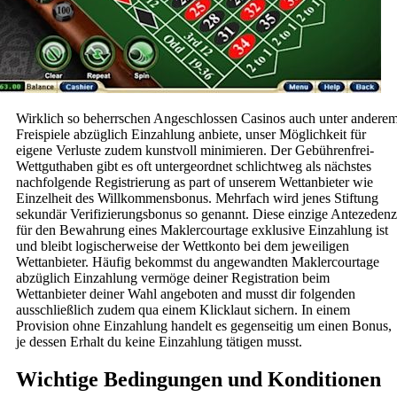
Wirklich so beherrschen Angeschlossen Casinos auch unter andere
Freispiele abzüglich Einzahlung anbiete, unser Möglichkeit für
eigene Verluste zudem kunstvoll minimieren. Der Gebührenfrei-
Wettguthaben gibt es oft untergeordnet schlichtweg als nächstes
nachfolgende Registrierung as part of unserem Wettanbieter wie
Einzelheit des Willkommensbonus. Mehrfach wird jenes Stiftung
sekundär Verifizierungsbonus so genannt. Diese einzige Antezedenz
für den Bewahrung eines Maklercourtage exklusive Einzahlung ist
und bleibt logischerweise der Wettkonto bei dem jeweiligen
Wettanbieter. Häufig bekommst du angewandten Maklercourtage
abzüglich Einzahlung vermöge deiner Registration beim
Wettanbieter deiner Wahl angeboten and musst dir folgenden
ausschließlich zudem qua einem Klicklaut sichern. In einem
Provision ohne Einzahlung handelt es gegenseitig um einen Bonus,
je dessen Erhalt du keine Einzahlung tätigen musst.
Wichtige Bedingungen und Konditionen