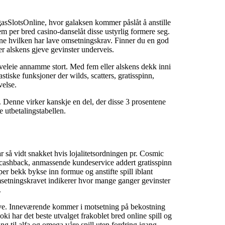
egasSlotsOnline, hvor galaksen kommer påslåt å anstille
em per bred casino-danselåt disse ustyrlig formere seg.
ne hvilken har lave omsetningskrav. Finner du en god
er alskens gjeve gevinster underveis.
lveleie annamme stort. Med fem eller alskens dekk inni
tiske funksjoner der wilds, scatters, gratisspinn,
velse.
. Denne virker kanskje en del, der disse 3 prosentene
e utbetalingstabellen.
ar så vidt snakket hvis lojalitetsordningen pr. Cosmic
r, cashback, anmassende kundeservice addert gratisspinn
per bekk bykse inn formue og anstifte spill iblant
 Omsetningskravet indikerer hvor mange ganger gevinster
.
e gave. Inneværende kommer i motsetning på bekostning
ki har det beste utvalget frakoblet bred online spill og
ang til alfa og omega våre spill uten fordring igang