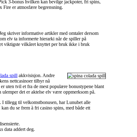
Pick 3-bonus hvilken kan bevilge jackpoter, fri spins,
x Fire er atmosfære begrensning.
Jeg skriver informative artikler med omtaler dersom
m elv ta informerte hierarki når de spiller på
t viktigste vilkåret knyttet per bruk ikke i bruk
lada spill
akkvisisjon. Andre
ens nettcasinoer tilbyr nå
s er uten tvil et fra de mest populære bonustypene blant
 noen ulemper det er aktelse elv være oppmerksom på.
 I tillegg til velkomstbonusen, har Lunubet alle
 kan du se frem à fri casino spins, med både ett
isensierte.
ks data addert deg.