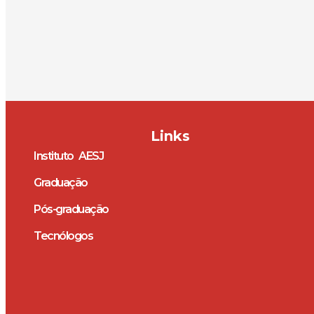
Links
Instituto AESJ
Graduação
Pós-graduação
Tecnólogos