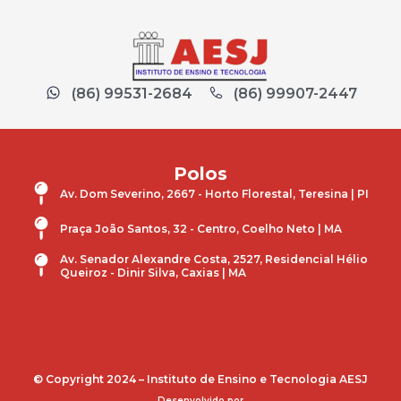
(86) 99531-2684
(86) 99907-2447
Polos
Av. Dom Severino, 2667 - Horto Florestal, Teresina | PI
Praça João Santos, 32 - Centro, Coelho Neto | MA
Av. Senador Alexandre Costa, 2527, Residencial Hélio
Queiroz - Dinir Silva, Caxias | MA
© Copyright 2024 – Instituto de Ensino e Tecnologia AESJ
Desenvolvido por