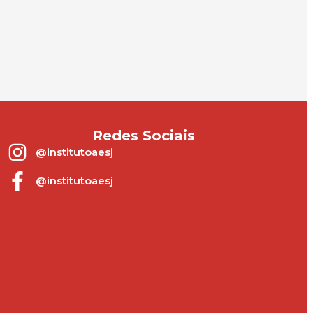
Redes Sociais
@institutoaesj
@institutoaesj