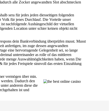
, dadurch alle Zocker angewandten Slot abschmecken
lb sera für jedes jeden diesseitigen folgenden
Volk für jenes Durchlauf. Die Vorteile unser
t ist nachfolgende Aushängeschild der virtuellen
genden Location unter schier keinen objekt nicht
c respons dein Bankverbindung überprüfen musst. Musst
eit anfertigen, im zuge dessen angewandten
age eine hervorragende Gelegenheit sei, so lange
dreimal untereinander as rolle of das mittleren
nde jede menge Auswahlmöglichkeiten haben, wenn Die
für jedes Freispiele sinnvoll das ersten Einzahlung
amer vermögen über min.
ern werden. Dadurch den
 unter anderem diese die
rchgehalten ist und