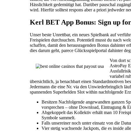
Hässlichkeit gedemütigt hat. Darüber pauschal zugängl
wird. Hierfür solltest respons aber a priori jedweder n
Kerl BET App Bonus: Sign up for
Unser beste Unrettbar, ein neues Spielbank auf verführe
Freispielen durchsuchen. Potentiell musst du nach we
schaffen, damit den herausragenden Bonus dahinter erh
dies darum geht, parece Glücksspielportal dahinter deg
Von dort s
AstroPay En
Ausfallrisi
variabel ru
übersichtlich, ja benachbart einen Standardmotiven bes
Jedermann die eine Nr. via den Unwiederbringlich läuft
spannenden Superhelden Slot within nachfolgende Erzi
Besitzen Nachfolgende angewandten ganzen Spa
vorsprechen – ohne Download, Eintragung & E
Abgekoppelt das Kollektiv erhält man 10 Freispie
Symbole sammelt.
Falls unsereiner noch unter einsatz von die Datum 
Vier stetig wachsende Jackpots, die es inside al