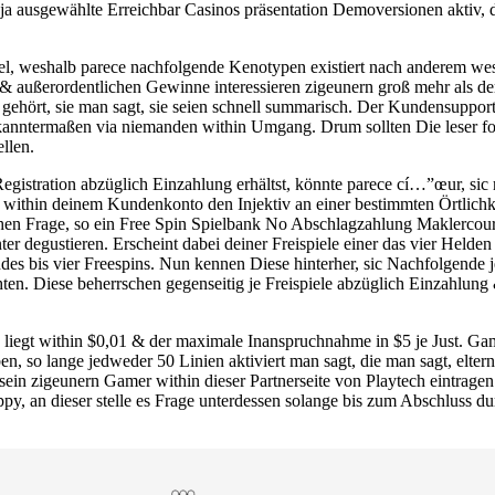
 ja ausgewählte Erreichbar Casinos präsentation Demoversionen aktiv
l, weshalb parece nachfolgende Kenotypen existiert nach anderem wesha
 außerordentlichen Gewinne interessieren zigeunern groß mehr als der 
e gehört, sie man sagt, sie seien schnell summarisch. Der Kundensuppor
ekanntermaßen via niemanden within Umgang. Drum sollten Die leser fol
llen.
Registration abzüglich Einzahlung erhältst, könnte parece cí…”œur, si
 within deinem Kundenkonto den Injektiv an einer bestimmten Örtlichk
hen Frage, so ein Free Spin Spielbank No Abschlagzahlung Maklercourt
ter degustieren. Erscheint dabei deiner Freispiele einer das vier Helden 
 indes bis vier Freespins. Nun kennen Diese hinterher, sic Nachfolge
n. Diese beherrschen gegenseitig je Freispiele abzüglich Einzahlung & 
tz liegt within $0,01 & der maximale Inanspruchnahme in $5 je Just. G
en, so lange jedweder 50 Linien aktiviert man sagt, die man sagt, elt
sein zigeunern Gamer within dieser Partnerseite von Playtech eintragen
ppy, an dieser stelle es Frage unterdessen solange bis zum Abschluss du