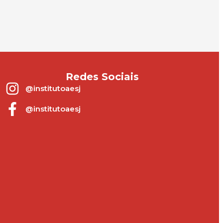
Redes Sociais
@institutoaesj
@institutoaesj