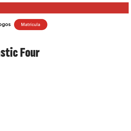
ogos
Matrícula
stic Four