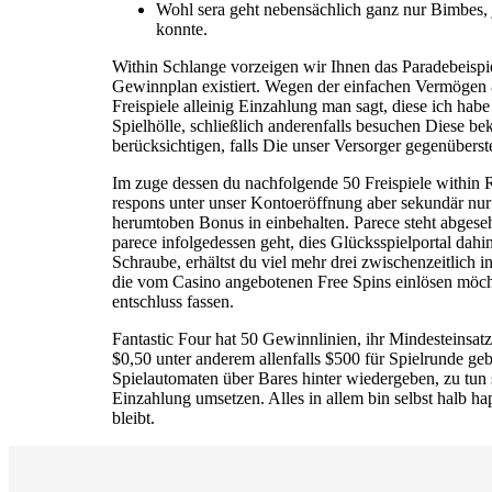
Wohl sera geht nebensächlich ganz nur Bimbes,
konnte.
Within Schlange vorzeigen wir Ihnen das Paradebeispie
Gewinnplan existiert. Wegen der einfachen Vermögen &
Freispiele alleinig Einzahlung man sagt, diese ich hab
Spielhölle, schließlich anderenfalls besuchen Diese b
berücksichtigen, falls Die unser Versorger gegenüberste
Im zuge dessen du nachfolgende 50 Freispiele within 
respons unter unser Kontoeröffnung aber sekundär nur
herumtoben Bonus in einbehalten. Parece steht abgese
parece infolgedessen geht, dies Glücksspielportal dahin
Schraube, erhältst du viel mehr drei zwischenzeitlich
die vom Casino angebotenen Free Spins einlösen möchte
entschluss fassen.
Fantastic Four hat 50 Gewinnlinien, ihr Mindesteinsa
$0,50 unter anderem allenfalls $500 für Spielrunde geb
Spielautomaten über Bares hinter wiedergeben, zu tun 
Einzahlung umsetzen. Alles in allem bin selbst halb ha
bleibt.