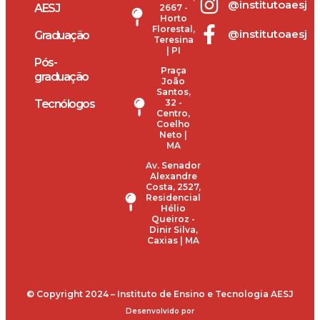
@institutoaesj
AESJ
2667 -
Horto
Florestal,
@institutoaesj
Graduação
Teresina
| PI
Pós-
Praça
graduação
João
Santos,
Tecnólogos
32 -
Centro,
Coelho
Neto |
MA
Av. Senador
Alexandre
Costa, 2527,
Residencial
Hélio
Queiroz -
Dinir Silva,
Caxias | MA
© Copyright 2024 – Instituto de Ensino e Tecnologia AESJ
Desenvolvido por