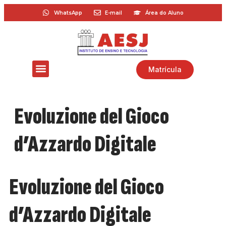
WhatsApp
E-mail
Área do Aluno
Matrícula
Evoluzione del Gioco
d’Azzardo Digitale
Evoluzione del Gioco
d’Azzardo Digitale