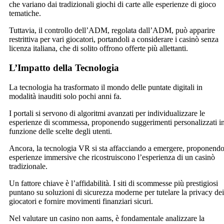
che variano dai tradizionali giochi di carte alle esperienze di gioco
tematiche.
Tuttavia, il controllo dell’ADM, regolata dall’ADM, può apparire
restrittiva per vari giocatori, portandoli a considerare i casinò senza
licenza italiana, che di solito offrono offerte più allettanti.
L’Impatto della Tecnologia
La tecnologia ha trasformato il mondo delle puntate digitali in
modalità inauditi solo pochi anni fa.
I portali si servono di algoritmi avanzati per individualizzare le
esperienze di scommessa, proponendo suggerimenti personalizzati i
funzione delle scelte degli utenti.
Ancora, la tecnologia VR si sta affacciando a emergere, proponend
esperienze immersive che ricostruiscono l’esperienza di un casinò
tradizionale.
Un fattore chiave è l’affidabilità. I siti di scommesse più prestigiosi
puntano su soluzioni di sicurezza moderne per tutelare la privacy dei
giocatori e fornire movimenti finanziari sicuri.
Nel valutare un casino non aams, è fondamentale analizzare la