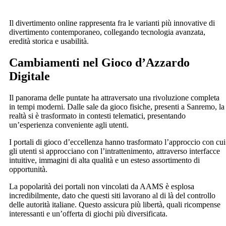
Il divertimento online rappresenta fra le varianti più innovative di
divertimento contemporaneo, collegando tecnologia avanzata,
eredità storica e usabilità.
Cambiamenti nel Gioco d’Azzardo
Digitale
Il panorama delle puntate ha attraversato una rivoluzione completa
in tempi moderni. Dalle sale da gioco fisiche, presenti a Sanremo, la
realtà si è trasformato in contesti telematici, presentando
un’esperienza conveniente agli utenti.
I portali di gioco d’eccellenza hanno trasformato l’approccio con cui
gli utenti si approcciano con l’intrattenimento, attraverso interfacce
intuitive, immagini di alta qualità e un esteso assortimento di
opportunità.
La popolarità dei portali non vincolati da AAMS è esplosa
incredibilmente, dato che questi siti lavorano al di là del controllo
delle autorità italiane. Questo assicura più libertà, quali ricompense
interessanti e un’offerta di giochi più diversificata.