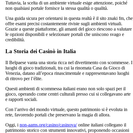
Tuttavia, la scelta di un ambiente virtuale esige attenzione, poiché
non qualsiasi portale fornisce la stessa qualità o qualità.
Una guida sicura per orientarsi in questa realtà è il sito znaki fm, che
offre esami precisi costantemente riviste sugli ambienti virtuali.
Grazie a queste piattaforme, gli amanti del gioco riescono a valutare
le opzioni disponibili e selezionare portali che uniscono svago e
credibilità.
La Storia dei Casinò in Italia
Il Belpaese vanta una storia ricca nel divertimento con scommesse. I
luoghi di gioco tradizionali, tra cui la rinomata Casa da Gioco di
Venezia, datano all’epoca rinascimentale e rappresentavano luoghi
di ritrovo per l’élite.
Questi ambienti di scommessa italiani erano non solo spazi per il
gioco, operando come centri culturali presso cui si collegavano arte
e rapporti sociali.
Con l’arrivo del mondo virtuale, questo patrimonio si è evoluta in
rete, favorendo portali che preservano la magia di allora.
Oggi, i
non-aams.org/casino/casinova/
online italiani collegano il
patrimonio storico con strumenti innovativi, proponendo occasioni