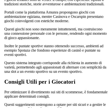
tradizioni storiche, storie avventurose e ambientazioni tradizionali.
Portali come la piattaforma Amunra propongono giochi con
ambientazione egiziana, mentre Casinova e Oscarspin presentano
giochi coinvolgenti con estetiche moderne.
Questi giochi non sono meramente intrattenenti, ma costruiscono
una connessione personale con le persone, rendendo ogni momento
di gioco appassionante.
Inoltre le puntate sportive stanno ottenendo successo, ambienti ad
esempio Spotaza che fondono esperienze di casinò e puntate su
eventi sportivi.
Questo sistema integrato corrisponde alla richiesta in aumento di
varietà, permettendo agli appassionati di alternare con semplicità da
una slot a un evento sportivo su un evento sportivo.
Consigli Utili per i Giocatori
Per ottimizzare il divertimento sui siti di scommesse, è fondamentale
applicare determinati consigli.
Questi suggerimenti sostengono a optare per siti sicuri e a gestire le