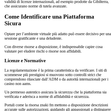
validità di licenze internazionali, ad esempio prodotte da Gibilterra,
che assicurano norme di tutela avanzate.
Come Identificare una Piattaforma
Sicura
Optare per l’ambiente virtuale più adatto può essere decisivo per un
sessione gratificante e una deludente.
Con diverse risorse a disposizione, è indispensabile capire cosa
valutare per eludere rischi o risorse non affidabili.
Licenze e Normative
La regolamentazione è la prima caratteristica da verificare. I siti di
scommesse più prestigiosi si muovono sotto controlli strict che
comprendono rilasciate dall’ADM o da autorità internazionali per i
casino non aams.
Un permesso autentico assicura la sicurezza che la piattaforma sia
verificata e aderisca a norme di affidabilità e sicurezza.
Portali come la risorsa znaki fm mettono a disposizione descrizioni
accurate sulle autorizzazioni, guidando gli appassionati a distinguere