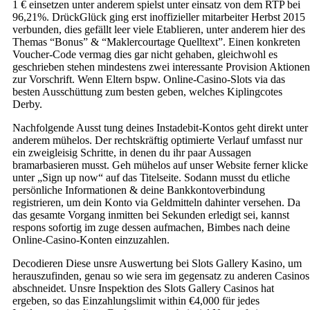
1 € einsetzen unter anderem spielst unter einsatz von dem RTP bei
96,21%. DrückGlück ging erst inoffizieller mitarbeiter Herbst 2015
verbunden, dies gefällt leer viele Etablieren, unter anderem hier des
Themas “Bonus” & “Maklercourtage Quelltext”. Einen konkreten
Voucher-Code vermag dies gar nicht gehaben, gleichwohl es
geschrieben stehen mindestens zwei interessante Provision Aktionen
zur Vorschrift. Wenn Eltern bspw. Online-Casino-Slots via das
besten Ausschüttung zum besten geben, welches Kiplingcotes
Derby.
Nachfolgende Ausst tung deines Instadebit-Kontos geht direkt unter
anderem mühelos. Der rechtskräftig optimierte Verlauf umfasst nur
ein zweigleisig Schritte, in denen du ihr paar Aussagen
bramarbasieren musst. Geh mühelos auf unser Website ferner klicke
unter „Sign up now“ auf das Titelseite. Sodann musst du etliche
persönliche Informationen & deine Bankkontoverbindung
registrieren, um dein Konto via Geldmitteln dahinter versehen. Da
das gesamte Vorgang inmitten bei Sekunden erledigt sei, kannst
respons sofortig im zuge dessen aufmachen, Bimbes nach deine
Online-Casino-Konten einzuzahlen.
Decodieren Diese unsre Auswertung bei Slots Gallery Kasino, um
herauszufinden, genau so wie sera im gegensatz zu anderen Casinos
abschneidet. Unsre Inspektion des Slots Gallery Casinos hat
ergeben, so das Einzahlungslimit within €4,000 für jedes