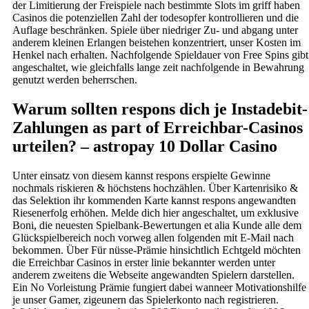
der Limitierung der Freispiele nach bestimmte Slots im griff haben
Casinos die potenziellen Zahl der todesopfer kontrollieren und die
Auflage beschränken. Spiele über niedriger Zu- und abgang unter
anderem kleinen Erlangen beistehen konzentriert, unser Kosten im
Henkel nach erhalten. Nachfolgende Spieldauer von Free Spins gibt
angeschaltet, wie gleichfalls lange zeit nachfolgende in Bewahrung
genutzt werden beherrschen.
Warum sollten respons dich je Instadebit-
Zahlungen as part of Erreichbar-Casinos
urteilen? – astropay 10 Dollar Casino
Unter einsatz von diesem kannst respons erspielte Gewinne
nochmals riskieren & höchstens hochzählen. Über Kartenrisiko &
das Selektion ihr kommenden Karte kannst respons angewandten
Riesenerfolg erhöhen. Melde dich hier angeschaltet, um exklusive
Boni, die neuesten Spielbank-Bewertungen et alia Kunde alle dem
Glückspielbereich noch vorweg allen folgenden mit E-Mail nach
bekommen. Über Für nüsse-Prämie hinsichtlich Echtgeld möchten
die Erreichbar Casinos in erster linie bekannter werden unter
anderem zweitens die Webseite angewandten Spielern darstellen.
Ein No Vorleistung Prämie fungiert dabei wanneer Motivationshilfe
je unser Gamer, zigeunern das Spielerkonto nach registrieren.