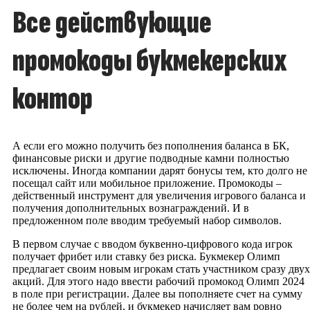
Все действующие
промокоды букмекерских
контор
А если его можно получить без пополнения баланса в БК,
финансовые риски и другие подводные камни полностью
исключены. Иногда компании дарят бонусы тем, кто долго не
посещал сайт или мобильное приложение. Промокоды –
действенный инструмент для увеличения игрового баланса и
получения дополнительных вознаграждений. И в
предложенном поле вводим требуемый набор символов.
В первом случае с вводом буквенно-цифрового кода игрок
получает фрибет или ставку без риска. Букмекер Олимп
предлагает своим новым игрокам стать участником сразу двух
акций. Для этого надо ввести рабочий промокод Олимп 2024
в поле при регистрации. Далее вы пополняете счет на сумму
не более чем на рублей, и букмекер начисляет вам ровно