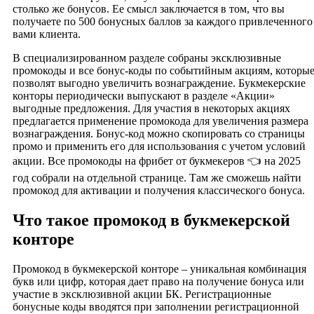
столько же бонусов. Ее смысл заключается в том, что вы
получаете по 500 бонусных баллов за каждого привлеченного
вами клиента.
В специализированном разделе собраны эксклюзивные
промокоды и все бонус-коды по событийным акциям, которы
позволят выгодно увеличить вознаграждение. Букмекерские
конторы периодически выпускают в разделе «Акции»
выгодные предложения. Для участия в некоторых акциях
предлагается применение промокода для увеличения размера
вознаграждения. Бонус-код можно скопировать со страницы
промо и применить его для использования с учетом условий
акции. Все промокоды на фрибет от букмекеров 👈 на 2025
год собрали на отдельной странице. Там же сможешь найти
промокод для активации и получения классического бонуса.
Что такое промокод в букмекерской
конторе
Промокод в букмекерской конторе – уникальная комбинация
букв или цифр, которая дает право на получение бонуса или
участие в эксклюзивной акции БК. Регистрационные
бонусные коды вводятся при заполнении регистрационной