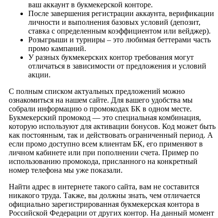
ваш аккаунт в букмекерской конторе.
После завершения регистрации аккаунта, верификации
личности и выполнения базовых условий (депозит,
ставка с определенным коэффициентом или вейджер).
Розыгрыши и турниры – это любимая беттерами часть
промо кампаний.
У разных букмекерских контор требования могут
отличаться в зависимости от предложения и условий
акции.
С полным списком актуальных предложений можно
ознакомиться на нашем сайте. Для вашего удобства мы
собрали информацию о промокодах БК в одном месте.
Букмекерский промокод — это специальная комбинация,
которую используют для активации бонусов. Код может быть
как постоянным, так и действовать ограниченный период. А
если промо доступно всем клиентам БК, его применяют в
личном кабинете или при пополнении счета. Пример по
использованию промокода, присланного на конкретный
номер телефона мы уже показали.
Найти адрес в интернете такого сайта, вам не составится
никакого труда. Также, вы должны знать, чем отличается
официально зарегистрированная букмекерская контора в
Российской Федерации от других контор. На данный момент