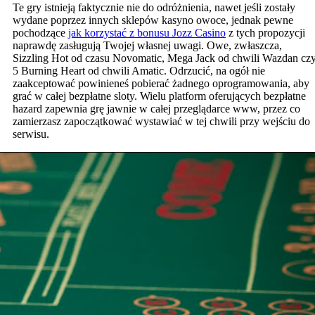
Te gry istnieją faktycznie nie do odróżnienia, nawet jeśli zostały
wydane poprzez innych sklepów kasyno owoce, jednak pewne
pochodzące
jak korzystać z bonusu Jozz Casino
z tych propozycji
naprawdę zasługują Twojej własnej uwagi. Owe, zwłaszcza,
Sizzling Hot od czasu Novomatic, Mega Jack od chwili Wazdan cz
5 Burning Heart od chwili Amatic. Odrzucić, na ogół nie
zaakceptować powinieneś pobierać żadnego oprogramowania, aby
grać w całej bezpłatne sloty. Wielu platform oferujących bezpłatne
hazard zapewnia grę jawnie w całej przeglądarce www, przez co
zamierzasz zapoczątkować wystawiać w tej chwili przy wejściu do
serwisu.