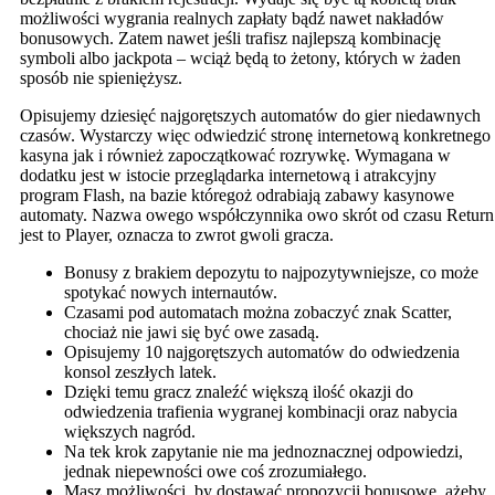
możliwości wygrania realnych zapłaty bądź nawet nakładów
bonusowych. Zatem nawet jeśli trafisz najlepszą kombinację
symboli albo jackpota – wciąż będą to żetony, których w żaden
sposób nie spieniężysz.
Opisujemy dziesięć najgorętszych automatów do gier niedawnych
czasów. Wystarczy więc odwiedzić stronę internetową konkretnego
kasyna jak i również zapoczątkować rozrywkę. Wymagana w
dodatku jest w istocie przeglądarka internetową i atrakcyjny
program Flash, na bazie któregoż odrabiają zabawy kasynowe
automaty. Nazwa owego współczynnika owo skrót od czasu Return
jest to Player, oznacza to zwrot gwoli gracza.
Bonusy z brakiem depozytu to najpozytywniejsze, co może
spotykać nowych internautów.
Czasami pod automatach można zobaczyć znak Scatter,
chociaż nie jawi się być owe zasadą.
Opisujemy 10 najgorętszych automatów do odwiedzenia
konsol zeszłych latek.
Dzięki temu gracz znaleźć większą ilość okazji do
odwiedzenia trafienia wygranej kombinacji oraz nabycia
większych nagród.
Na tek krok zapytanie nie ma jednoznacznej odpowiedzi,
jednak niepewności owe coś zrozumiałego.
Masz możliwości, by dostawać propozycji bonusowe, ażeby