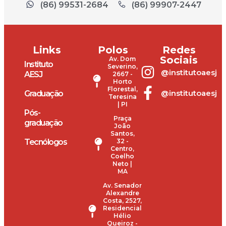
(86) 99531-2684
(86) 99907-2447
Links
Polos
Redes
Sociais
Av. Dom
Instituto
Severino,
@institutoaesj
AESJ
2667 -
Horto
Florestal,
@institutoaesj
Graduação
Teresina
| PI
Pós-
Praça
graduação
João
Santos,
Tecnólogos
32 -
Centro,
Coelho
Neto |
MA
Av. Senador
Alexandre
Costa, 2527,
Residencial
Hélio
Queiroz -