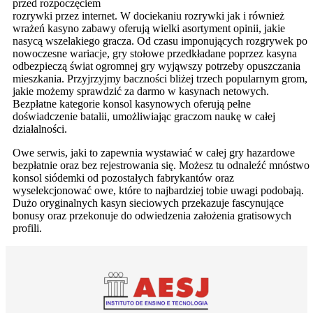
przed rozpoczęciem
rozrywki przez internet. W dociekaniu rozrywki jak i również
wrażeń kasyno zabawy oferują wielki asortyment opinii, jakie
nasycą wszelakiego gracza. Od czasu imponujących rozgrywek po
nowoczesne wariacje, gry stołowe przedkładane poprzez kasyna
odbezpieczą świat ogromnej gry wyjąwszy potrzeby opuszczania
mieszkania. Przyjrzyjmy baczności bliżej trzech popularnym grom,
jakie możemy sprawdzić za darmo w kasynach netowych.
Bezpłatne kategorie konsol kasynowych oferują pełne
doświadczenie batalii, umożliwiając graczom naukę w całej
działalności.
Owe serwis, jaki to zapewnia wystawiać w całej gry hazardowe
bezpłatnie oraz bez rejestrowania się. Możesz tu odnaleźć mnóstwo
konsol siódemki od pozostałych fabrykantów oraz
wyselekcjonować owe, które to najbardziej tobie uwagi podobają.
Dużo oryginalnych kasyn sieciowych przekazuje fascynujące
bonusy oraz przekonuje do odwiedzenia założenia gratisowych
profili.