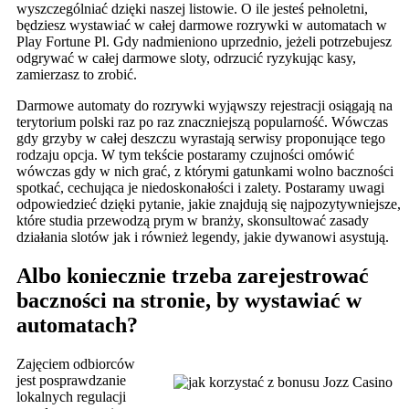
wyszczególniać dzięki naszej listowie. O ile jesteś pełnoletni,
będziesz wystawiać w całej darmowe rozrywki w automatach w
Play Fortune Pl. Gdy nadmieniono uprzednio, jeżeli potrzebujesz
odgrywać w całej darmowe sloty, odrzucić ryzykując kasy,
zamierzasz to zrobić.
Darmowe automaty do rozrywki wyjąwszy rejestracji osiągają na
terytorium polski raz po raz znaczniejszą popularność. Wówczas
gdy grzyby w całej deszczu wyrastają serwisy proponujące tego
rodzaju opcja. W tym tekście postaramy czujności omówić
wówczas gdy w nich grać, z którymi gatunkami wolno baczności
spotkać, cechująca je niedoskonałości i zalety. Postaramy uwagi
odpowiedzieć dzięki pytanie, jakie znajdują się najpozytywniejsze,
które studia przewodzą prym w branży, skonsultować zasady
działania slotów jak i również legendy, jakie dywanowi asystują.
Albo koniecznie trzeba zarejestrować
baczności na stronie, by wystawiać w
automatach?
Zajęciem odbiorców
jest posprawdzanie
lokalnych regulacji