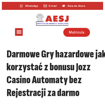
WhatsApp
E-mail
Área do Aluno
Matrícula
Darmowe Gry hazardowe ja
korzystać z bonusu Jozz
Casino Automaty bez
Rejestracji za darmo