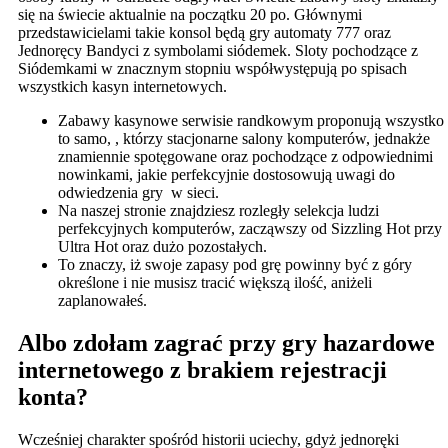
się na świecie aktualnie na początku 20 po. Głównymi
przedstawicielami takie konsol będą gry automaty 777 oraz
Jednoręcy Bandyci z symbolami siódemek. Sloty pochodzące z
Siódemkami w znacznym stopniu współwystępują po spisach
wszystkich kasyn internetowych.
Zabawy kasynowe serwisie randkowym proponują wszystko
to samo, , którzy stacjonarne salony komputerów, jednakże
znamiennie spotęgowane oraz pochodzące z odpowiednimi
nowinkami, jakie perfekcyjnie dostosowują uwagi do
odwiedzenia gry w sieci.
Na naszej stronie znajdziesz rozległy selekcja ludzi
perfekcyjnych komputerów, zacząwszy od Sizzling Hot przy
Ultra Hot oraz dużo pozostałych.
To znaczy, iż swoje zapasy pod grę powinny być z góry
określone i nie musisz tracić większą ilość, aniżeli
zaplanowałeś.
Albo zdołam zagrać przy gry hazardowe
internetowego z brakiem rejestracji
konta?
Wcześniej charakter spośród historii uciechy, gdyż jednoręki