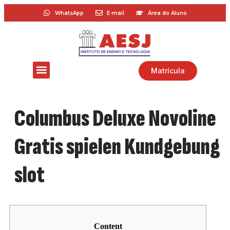
WhatsApp
E-mail
Área do Aluno
Matrícula
Columbus Deluxe Novoline
Gratis spielen Kundgebung
slot
Content