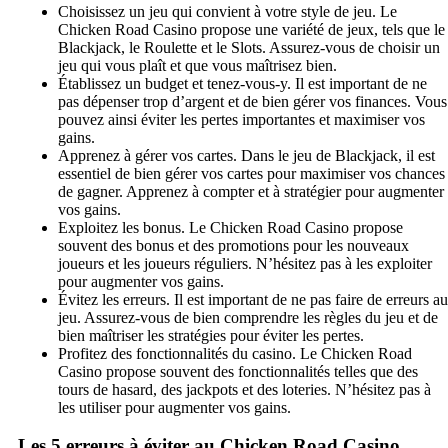
Choisissez un jeu qui convient à votre style de jeu. Le
Chicken Road Casino propose une variété de jeux, tels que le
Blackjack, le Roulette et le Slots. Assurez-vous de choisir un
jeu qui vous plaît et que vous maîtrisez bien.
Établissez un budget et tenez-vous-y. Il est important de ne
pas dépenser trop d’argent et de bien gérer vos finances. Vous
pouvez ainsi éviter les pertes importantes et maximiser vos
gains.
Apprenez à gérer vos cartes. Dans le jeu de Blackjack, il est
essentiel de bien gérer vos cartes pour maximiser vos chances
de gagner. Apprenez à compter et à stratégier pour augmenter
vos gains.
Exploitez les bonus. Le Chicken Road Casino propose
souvent des bonus et des promotions pour les nouveaux
joueurs et les joueurs réguliers. N’hésitez pas à les exploiter
pour augmenter vos gains.
Évitez les erreurs. Il est important de ne pas faire de erreurs au
jeu. Assurez-vous de bien comprendre les règles du jeu et de
bien maîtriser les stratégies pour éviter les pertes.
Profitez des fonctionnalités du casino. Le Chicken Road
Casino propose souvent des fonctionnalités telles que des
tours de hasard, des jackpots et des loteries. N’hésitez pas à
les utiliser pour augmenter vos gains.
Les 5 erreurs à éviter au Chicken Road Casino