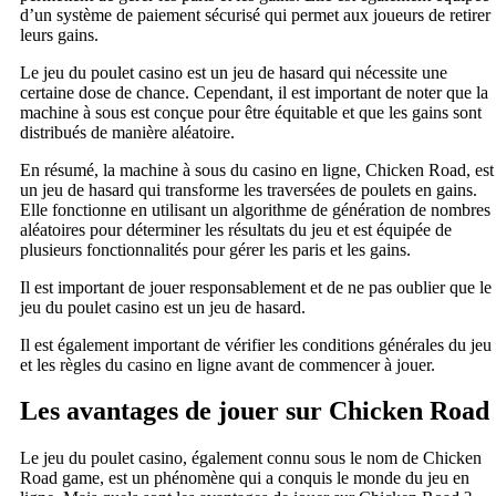
d’un système de paiement sécurisé qui permet aux joueurs de retirer
leurs gains.
Le jeu du poulet casino est un jeu de hasard qui nécessite une
certaine dose de chance. Cependant, il est important de noter que la
machine à sous est conçue pour être équitable et que les gains sont
distribués de manière aléatoire.
En résumé, la machine à sous du casino en ligne, Chicken Road, est
un jeu de hasard qui transforme les traversées de poulets en gains.
Elle fonctionne en utilisant un algorithme de génération de nombres
aléatoires pour déterminer les résultats du jeu et est équipée de
plusieurs fonctionnalités pour gérer les paris et les gains.
Il est important de jouer responsablement et de ne pas oublier que le
jeu du poulet casino est un jeu de hasard.
Il est également important de vérifier les conditions générales du jeu
et les règles du casino en ligne avant de commencer à jouer.
Les avantages de jouer sur Chicken Road
Le jeu du poulet casino, également connu sous le nom de Chicken
Road game, est un phénomène qui a conquis le monde du jeu en