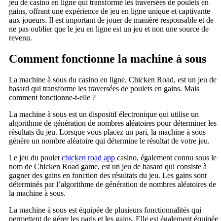
jeu de casino en ligne qui transforme les traversées de poulets en
gains, offrant une expérience de jeu en ligne unique et captivante
aux joueurs. Il est important de jouer de manière responsable et de
ne pas oublier que le jeu en ligne est un jeu et non une source de
revenu.
Comment fonctionne la machine à sous
La machine à sous du casino en ligne, Chicken Road, est un jeu de
hasard qui transforme les traversées de poulets en gains. Mais
comment fonctionne-t-elle ?
La machine à sous est un dispositif électronique qui utilise un
algorithme de génération de nombres aléatoires pour déterminer les
résultats du jeu. Lorsque vous placez un pari, la machine à sous
génère un nombre aléatoire qui détermine le résultat de votre jeu.
Le jeu du poulet
chicken road app
casino, également connu sous le
nom de Chicken Road game, est un jeu de hasard qui consiste à
gagner des gains en fonction des résultats du jeu. Les gains sont
déterminés par l’algorithme de génération de nombres aléatoires de
la machine à sous.
La machine à sous est équipée de plusieurs fonctionnalités qui
permettent de gérer les paris et les gains. Elle est également équipée