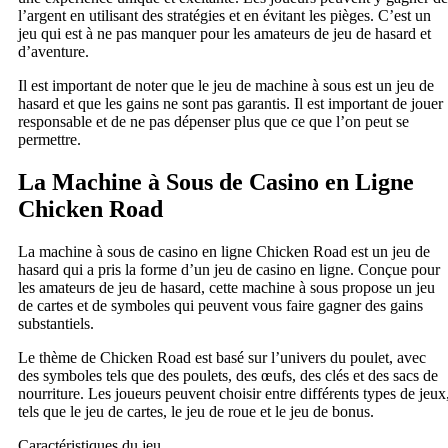
l’argent en utilisant des stratégies et en évitant les pièges. C’est un
jeu qui est à ne pas manquer pour les amateurs de jeu de hasard et
d’aventure.
Il est important de noter que le jeu de machine à sous est un jeu de
hasard et que les gains ne sont pas garantis. Il est important de jouer
responsable et de ne pas dépenser plus que ce que l’on peut se
permettre.
La Machine à Sous de Casino en Ligne
Chicken Road
La machine à sous de casino en ligne Chicken Road est un jeu de
hasard qui a pris la forme d’un jeu de casino en ligne. Conçue pour
les amateurs de jeu de hasard, cette machine à sous propose un jeu
de cartes et de symboles qui peuvent vous faire gagner des gains
substantiels.
Le thème de Chicken Road est basé sur l’univers du poulet, avec
des symboles tels que des poulets, des œufs, des clés et des sacs de
nourriture. Les joueurs peuvent choisir entre différents types de jeux
tels que le jeu de cartes, le jeu de roue et le jeu de bonus.
Caractéristiques du jeu