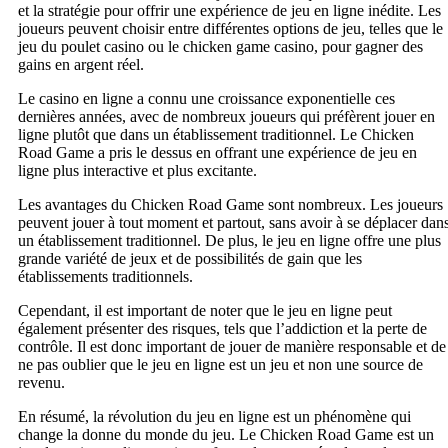
et la stratégie pour offrir une expérience de jeu en ligne inédite. Les
joueurs peuvent choisir entre différentes options de jeu, telles que le
jeu du poulet casino ou le chicken game casino, pour gagner des
gains en argent réel.
Le casino en ligne a connu une croissance exponentielle ces
dernières années, avec de nombreux joueurs qui préfèrent jouer en
ligne plutôt que dans un établissement traditionnel. Le Chicken
Road Game a pris le dessus en offrant une expérience de jeu en
ligne plus interactive et plus excitante.
Les avantages du Chicken Road Game sont nombreux. Les joueurs
peuvent jouer à tout moment et partout, sans avoir à se déplacer dan
un établissement traditionnel. De plus, le jeu en ligne offre une plus
grande variété de jeux et de possibilités de gain que les
établissements traditionnels.
Cependant, il est important de noter que le jeu en ligne peut
également présenter des risques, tels que l’addiction et la perte de
contrôle. Il est donc important de jouer de manière responsable et de
ne pas oublier que le jeu en ligne est un jeu et non une source de
revenu.
En résumé, la révolution du jeu en ligne est un phénomène qui
change la donne du monde du jeu. Le Chicken Road Game est un