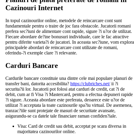
Cazinouri Internet
In topul cazinourilor online, metodele de reincarcare cont sunt
fundamentale pentru o traire de joc fara obstacole. Jucatorii romani
prefera sec?iuni de alimentare cont rapide, sigure ?i u?or de utilizat.
Fiecare abordare de?ine bonusuri individuale, care le fac atractive
pentru diferite varieta?i de jucatori. In aceasta sec?iune, vom explora
principalele abordari de reincarcare cont utilizate de romani,
oferindu-?i exemple clare ?i relevante.
Carduri Bancare
Cardurile bancare constituie una dintre cele mai populare planuri de
transfer bani, datorita accesibilita?
https://clubriches.net/
ii ?i
securita?ii lor. Jucatorii pot folosi atat carduri de credit, cat ?i de
debit, cum ar fi Visa ?i Mastercard, pentru a efectua depuneri rapide
?i sigure. Aceasta abordare este preferata, deoarece este u?or de
utilizat ?i acceptata la toate cazinourile spa?iu virtual. De asemenea,
tranzac?iile sunt protejate de masuri de securitate avansate,
asigurandu-se ca datele tale financiare raman confiden?iale.
Visa: Card de credit sau debit, acceptat pe scara diversa in
majoritatea cazinourilor online.