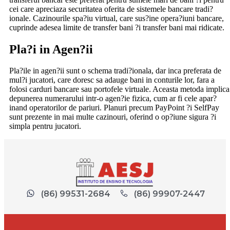
cei care apreciaza securitatea oferita de sistemele bancare tradi?
ionale. Cazinourile spa?iu virtual, care sus?ine opera?iuni bancare,
cuprinde adesea limite de transfer bani ?i transfer bani mai ridicate.
Pla?i in Agen?ii
Pla?ile in agen?ii sunt o schema tradi?ionala, dar inca preferata de
mul?i jucatori, care doresc sa adauge bani in conturile lor, fara a
folosi carduri bancare sau portofele virtuale. Aceasta metoda implica
depunerea numerarului intr-o agen?ie fizica, cum ar fi cele apar?
inand operatorilor de pariuri. Planuri precum PayPoint ?i SelfPay
sunt prezente in mai multe cazinouri, oferind o op?iune sigura ?i
simpla pentru jucatori.
(86) 99531-2684
(86) 99907-2447