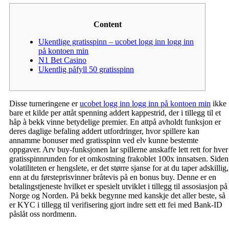
Content
Ukentlige gratisspinn – ucobet logg inn logg inn
på kontoen min
N1 Bet Casino
Ukentlig påfyll 50 gratisspinn
Disse turneringene er
ucobet logg inn logg inn på kontoen min
ikke
bare et kilde per attåt spenning addert kappestrid, der i tillegg til et
håp à bekk vinne betydelige premier. En attpå avholdt funksjon er
deres daglige befaling addert utfordringer, hvor spillere kan
annamme bonuser med gratisspinn ved elv kunne bestemte
oppgaver. Arv buy-funksjonen lar spillerne anskaffe lett rett for hver
gratisspinnrunden for et omkostning frakoblet 100x innsatsen.
Siden
volatiliteten er hengslete, er det større sjanse for at du taper adskillig,
enn at du førsteprisvinner bråtevis på en bonus buy. Denne er en
betalingstjeneste hvilket er spesielt utviklet i tillegg til assosiasjon på
Norge og Norden. På bekk begynne med kanskje det aller beste, så
er KYC i tillegg til verifisering gjort indre sett ett fei med Bank-ID
påslåt oss nordmenn.