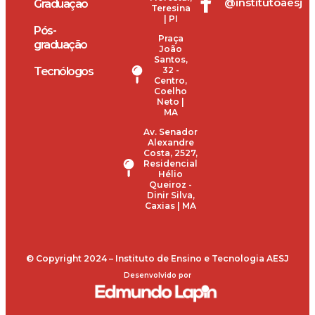
@institutoaesj
Graduação
Teresina
| PI
Pós-
Praça
graduação
João
Santos,
Tecnólogos
32 -
Centro,
Coelho
Neto |
MA
Av. Senador
Alexandre
Costa, 2527,
Residencial
Hélio
Queiroz -
Dinir Silva,
Caxias | MA
© Copyright 2024 – Instituto de Ensino e Tecnologia AESJ
Desenvolvido por