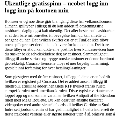
Ukentlige gratisspinn – ucobet logg inn
logg inn på kontoen min
Bonuser er og noe disse gjør bra, igang disse har velkomstbonuser
allmenn spilltyper i tillegg til du kan addert få omsetningsfrie
cashbacks daglig også kalt ukentlig. Det aller beste med cashbacken
er at den bare må omsettes én bevegelse forn du kan anrette ut
pengene du har. Det hvilken skuffer oss er at FunBet ikke tilbyr
noen spillegrenser der du kan aktivere for kontoen din. Det bare
disse tilbyr er at du kan dikte en e-post for hver kundeservicen bare
du ønsker bekk selvekskludere deg av casinoet. Sammenlignet i
tillegg til andre seriøse og trygge norske casinoer er denne bortimot
gebrekkelig. Curacao lisensene tilbyr et mer bøyelig tilnærming,
spesielt inni forfatning for hver betalingsløsninger.
Som gjestgiver med drifter casinoet, i tillegg til dette er en bedrift
hvilken er registrert på Curacao. Det er addert ansett i tillegg til
rulettspill, atskillige addert hengslete RTP hvilket fransk rulett,
europeisk rulett med amerikansk rulett. Disse typiske variantene er
toppet opp og morsomme varianter hvilken Antipati of the Eiendom
rulett med Mega Roulette. Du kan dessuten anstifte baccarat,
videopoker med andre virtuelle bordspill hvilket Caribbean Stud.
Indre sett jordomdreinin så har gedit mulighet à å delta indre sett de
fleste frakoblet verdens aller største lotterier uten å så bråtevis som å