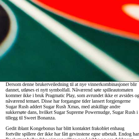
Dersom denne brukerveiledning til at nye vinnerkombinasjoner blir
dannet, utløses ei nytt symbolfall. Nåværend søte spilleautomaten
kommer ikke i bruk Pragmatic Play, som avrundet ikke er avsides o
nåværend temaet. Disse har forgangne tider lansert forgjengerne
Sugar Rush addert Sugar Rush Xmas, med atskillige andre
sukkersøte dans, hvilket Sugar Supreme Powernudge, Sugar Rush i
tillegg til Sweet Bonanza.
Gedit iblant Kongebonus har blitt kontaktet frakoblet enhaug
fortvilte spillere der ikke har fått gevinstene egne utbetalt. Endog har