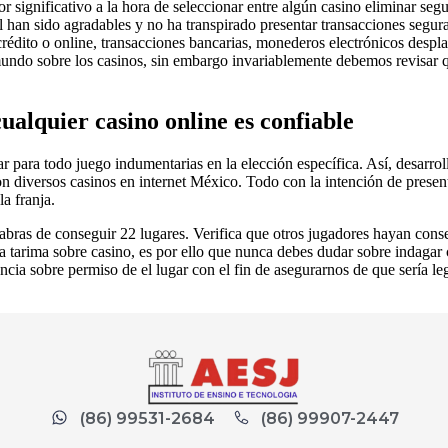
ctor significativo a la hora de seleccionar entre algún casino eliminar s
l han sido agradables y no ha transpirado presentar transacciones segur
crédito o online, transacciones bancarias, monederos electrónicos desp
ndo sobre los casinos, sin embargo invariablemente debemos revisar que 
alquier casino online es confiable
ar para todo juego indumentarias en la elección específica. Así, desarr
on diversos casinos en internet México. Todo con la intención de presen
a franja.
abras de conseguir 22 lugares. Verifica que otros jugadores hayan cons
a tarima sobre casino, es por ello que nunca debes dudar sobre indagar 
encia sobre permiso de el lugar con el fin de asegurarnos de que serí­a l
(86) 99531-2684
(86) 99907-2447