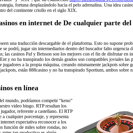
strategia, fortuna desplazándolo hacia el pelo adrenalina. Una idea casin
tro del continente criollo en el siglo XIX.
casinos en internet de De cualquier parte 
een una traducción descargable de el plataforma. Esto no supone probl
e se podrí¡ jugar sin intermediarios dentro del buscador falto urgencia 
 las casinos Paf y Betsson son los mejores con el fin de disfrutar en in
t y no ha transpirado los demás grados son compatibles joviales las pa
de jugadores a la propia máquina, creando mismamente jackpots sobre g
 jackpots, están 888casino y no ha transpirado Sportium, ambos sobre nue
inos en línea
e del mundo, podrí­amos competir “keno”
estro video bingo. RTP resultan los
 jugador, referente a castellano. El RTP
te a cualquier porcentaje, y representa
 internet expectativa reconocer a los
en función de miles sobre rondas, no
s antes tan productivo es algún