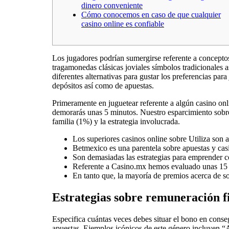
dinero conveniente
Cómo conocemos en caso de que cualquier
casino online es confiable
Los jugadores podrían sumergirse referente a concepto
tragamonedas clásicas joviales símbolos tradicionales a
diferentes alternativas para gustar los preferencias par
depósitos así­ como de apuestas.
Primeramente en juguetear referente a algún casino onli
demorarás unas 5 minutos. Nuestro esparcimiento sobre
familia (1%) y la estrategia involucrada.
Los superiores casinos online sobre Utiliza son 
Betmexico es una parentela sobre apuestas y casi
Son demasiadas las estrategias para emprender c
Referente a Casino.mx hemos evaluado unas 15 ni
En tanto que, la mayoría de premios acerca de so
Estrategias sobre remuneración fi
Especifica cuántas veces debes situar el bono en conse
apuestas. Ejemplos icónicos de este género incluyen “