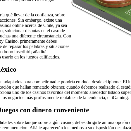
rí­a qué llevar de la confianza, sobre
sacciones. Sin embargo, existe una
sinos online acerca de Chile, ya sea
mo, solucionar disputas en el caso de
uchas una diferente circunstancia. Con
cky Casino, primeramente debes
te de repasar los palabras y situaciones
o bono inscribirí¡ añadirá
 usarlo en los juegos calificados.
México
 adaptados para competir nadie pondrí­a en duda desde el iphone. El inic
cación que hallan rematado obtener, cuando debemos realizado el estudio
ecciona uno de los casinos favoritos del momento alrededor listado supe
e los negocios más profusamente rentables de la tendencia, el iGaming.
 Juegos con dinero conveniente
lidades sobre tanque sobre algún casino, debes dirigirte an una opción d
e remuneración. Allá te aparecerán los medios a su disposición desplazá