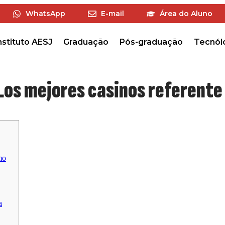
WhatsApp
E-mail
Área do Aluno
nstituto AESJ
Graduação
Pós-graduação
Tecnól
Los mejores casinos referente
mo
a