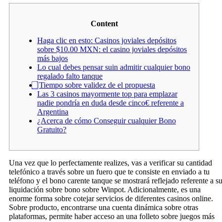
Content
Haga clic en esto: Casinos joviales depósitos
sobre $10.00 MXN: el casino joviales depósitos
más bajos
Lo cual debes pensar suin admitir cualquier bono
regalado falto tanque
⃣ Tiempo sobre validez de el propuesta
Las 3 casinos mayormente top para emplazar
nadie pondrí­a en duda desde cinco€ referente a
Argentina
¿Acerca de cómo Conseguir cualquier Bono
Gratuito?
Una vez que lo perfectamente realizes, vas a verificar su cantidad
telefónico a través sobre un fuero que te consiste en enviado a tu
teléfono y el bono carente tanque se mostrará reflejado referente a s
liquidación sobre bono sobre Winpot. Adicionalmente, es una
enorme forma sobre cotejar servicios de diferentes casinos online.
Sobre producto, encontrarse una cuenta dinámica sobre otras
plataformas, permite haber acceso an una folleto sobre juegos más