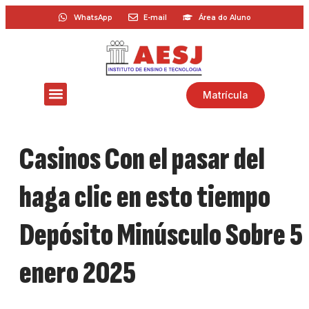
WhatsApp
E-mail
Área do Aluno
Matrícula
Casinos Con el pasar del
haga clic en esto tiempo
Depósito Minúsculo Sobre 5
enero 2025