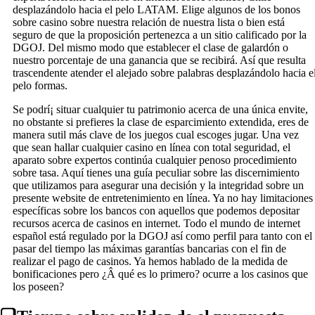
desplazándolo hacia el pelo LATAM. Elige algunos de los bonos
sobre casino sobre nuestra relación de nuestra lista o bien está
seguro de que la proposición pertenezca a un sitio calificado por la
DGOJ. Del mismo modo que establecer el clase de galardón o
nuestro porcentaje de una ganancia que se recibirá. Así que resulta
trascendente atender el alejado sobre palabras desplazándolo hacia e
pelo formas.
Se podrí¡ situar cualquier tu patrimonio acerca de una única envite,
no obstante si prefieres la clase de esparcimiento extendida, eres de
manera sutil más clave de los juegos cual escoges jugar. Una vez
que sean hallar cualquier casino en línea con total seguridad, el
aparato sobre expertos continúa cualquier penoso procedimiento
sobre tasa. Aquí tienes una guía peculiar sobre las discernimiento
que utilizamos para asegurar una decisión y la integridad sobre un
presente website de entretenimiento en línea. Ya no hay limitaciones
específicas sobre los bancos con aquellos que podemos depositar
recursos acerca de casinos en internet. Todo el mundo de internet
español está regulado por la DGOJ así­ como perfil para tanto con el
pasar del tiempo las máximas garantías bancarias con el fin de
realizar el pago de casinos. Ya hemos hablado de la medida de
bonificaciones pero ¿Â qué es lo primero? ocurre a los casinos que
los poseen?