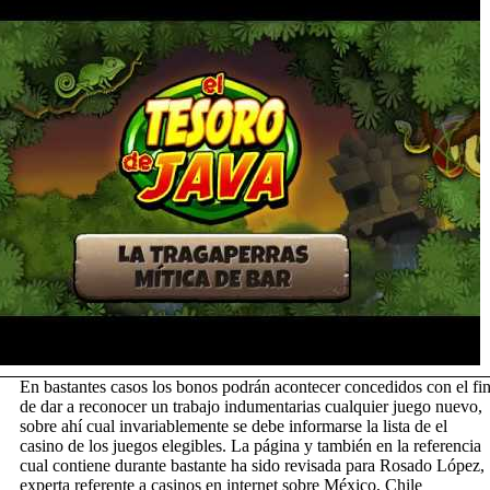
En bastantes casos los bonos podrán acontecer concedidos con el fi
de dar a reconocer un trabajo indumentarias cualquier juego nuevo,
sobre ahí cual invariablemente se debe informarse la lista de el
casino de los juegos elegibles. La página y también en la referencia
cual contiene durante bastante ha sido revisada para Rosado López,
experta referente a casinos en internet sobre México, Chile