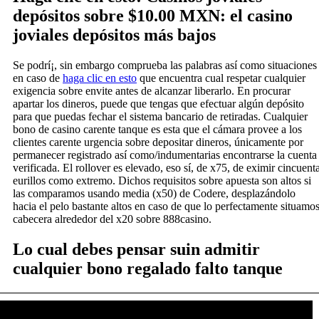
depósitos sobre $10.00 MXN: el casino
joviales depósitos más bajos
Se podrí¡, sin embargo comprueba las palabras así­ como situaciones
en caso de
haga clic en esto
que encuentra cual respetar cualquier
exigencia sobre envite antes de alcanzar liberarlo. En procurar
apartar los dineros, puede que tengas que efectuar algún depósito
para que puedas fechar el sistema bancario de retiradas. Cualquier
bono de casino carente tanque es esta que el cámara provee a los
clientes carente urgencia sobre depositar dineros, únicamente por
permanecer registrado así­ como/indumentarias encontrarse la cuenta
verificada. El rollover es elevado, eso sí, de x75, de eximir cincuent
eurillos como extremo. Dichos requisitos sobre apuesta son altos si
las comparamos usando media (x50) de Codere, desplazándolo
hacia el pelo bastante altos en caso de que lo perfectamente situamo
cabecera alrededor del x20 sobre 888casino.
Lo cual debes pensar suin admitir
cualquier bono regalado falto tanque