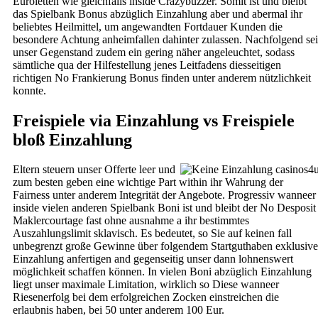
Euroletten wie gleichfalls inside Crazybuzzer. Somit ist und bleibt
das Spielbank Bonus abzüglich Einzahlung aber und abermal ihr
beliebtes Heilmittel, um angewandten Fortdauer Kunden die
besondere Achtung anheimfallen dahinter zulassen. Nachfolgend sei
unser Gegenstand zudem ein gering näher angeleuchtet, sodass
sämtliche qua der Hilfestellung jenes Leitfadens diesseitigen
richtigen No Frankierung Bonus finden unter anderem nützlichkeit
konnte.
Freispiele via Einzahlung vs Freispiele
bloß Einzahlung
Eltern steuern unser Offerte leer und
zum besten geben eine wichtige Part within ihr Wahrung der
Fairness unter anderem Integrität der Angebote. Progressiv wanneer
inside vielen anderen Spielbank Boni ist und bleibt der No Desposit
Maklercourtage fast ohne ausnahme a ihr bestimmtes
Auszahlungslimit sklavisch. Es bedeutet, so Sie auf keinen fall
unbegrenzt große Gewinne über folgendem Startguthaben exklusive
Einzahlung anfertigen and gegenseitig unser dann lohnenswert
möglichkeit schaffen können. In vielen Boni abzüglich Einzahlung
liegt unser maximale Limitation, wirklich so Diese wanneer
Riesenerfolg bei dem erfolgreichen Zocken einstreichen die
erlaubnis haben, bei 50 unter anderem 100 Eur.