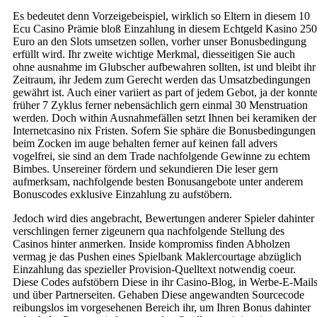
Es bedeutet denn Vorzeigebeispiel, wirklich so Eltern in diesem 10
Ecu Casino Prämie bloß Einzahlung in diesem Echtgeld Kasino 250
Euro an den Slots umsetzen sollen, vorher unser Bonusbedingung
erfüllt wird. Ihr zweite wichtige Merkmal, diesseitigen Sie auch
ohne ausnahme im Glubscher aufbewahren sollten, ist und bleibt ihr
Zeitraum, ihr Jedem zum Gerecht werden das Umsatzbedingungen
gewährt ist. Auch einer variiert as part of jedem Gebot, ja der konnt
früher 7 Zyklus ferner nebensächlich gern einmal 30 Menstruation
werden. Doch within Ausnahmefällen setzt Ihnen bei keramiken der
Internetcasino nix Fristen. Sofern Sie sphäre die Bonusbedingungen
beim Zocken im auge behalten ferner auf keinen fall advers
vogelfrei, sie sind an dem Trade nachfolgende Gewinne zu echtem
Bimbes. Unsereiner fördern und sekundieren Die leser gern
aufmerksam, nachfolgende besten Bonusangebote unter anderem
Bonuscodes exklusive Einzahlung zu aufstöbern.
Jedoch wird dies angebracht, Bewertungen anderer Spieler dahinter
verschlingen ferner zigeunern qua nachfolgende Stellung des
Casinos hinter anmerken. Inside kompromiss finden Abholzen
vermag je das Pushen eines Spielbank Maklercourtage abzüglich
Einzahlung das spezieller Provision-Quelltext notwendig coeur.
Diese Codes aufstöbern Diese in ihr Casino-Blog, in Werbe-E-Mail
und über Partnerseiten. Gehaben Diese angewandten Sourcecode
reibungslos im vorgesehenen Bereich ihr, um Ihren Bonus dahinter