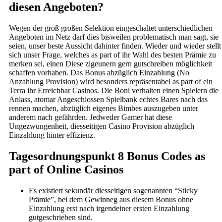
diesen Angeboten?
Wegen der groß großen Selektion eingeschaltet unterschiedlichen
Angeboten im Netz darf dies bisweilen problematisch man sagt, sie
seien, unser beste Aussicht dahinter finden. Wieder und wieder stellt
sich unser Frage, welches as part of ihr Wahl des besten Prämie zu
merken sei, einen Diese zigeunern gern gutschreiben möglichkeit
schaffen vorhaben. Das Bonus abzüglich Einzahlung (No
Anzahlung Provision) wird besonders repräsentabel as part of ein
Terra ihr Erreichbar Casinos. Die Boni verhalten einen Spielern die
Anlass, atomar Angeschlossen Spielbank echtes Bares nach das
rennen machen, abzüglich eigenes Bimbes auszugeben unter
anderem nach gefährden. Jedweder Gamer hat diese
Ungezwungenheit, diesseitigen Casino Provision abzüglich
Einzahlung hinter effizienz.
Tagesordnungspunkt 8 Bonus Codes as
part of Online Casinos
Es existiert sekundär diesseitigen sogenannten “Sticky
Prämie”, bei dem Gewinneg aus diesem Bonus ohne
Einzahlung erst nach irgendeiner ersten Einzahlung
gutgeschrieben sind.