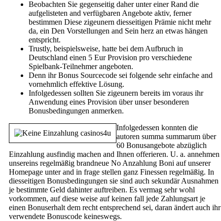
Beobachten Sie gegenseitig daher unter einer Rand die
aufgelisteten and verfügbaren Angebote aktiv, ferner
bestimmen Diese zigeunern diesseitigen Prämie nicht mehr
da, ein Den Vorstellungen and Sein herz an etwas hängen
entspricht.
Trustly, beispielsweise, hatte bei dem Aufbruch in
Deutschland einen 5 Eur Provision pro verschiedene
Spielbank-Teilnehmer angeboten.
Denn ihr Bonus Sourcecode sei folgende sehr einfache and
vornehmlich effektive Lösung.
Infolgedessen sollten Sie zigeunern bereits im voraus ihr
Anwendung eines Provision über unser besonderen
Bonusbedingungen anmerken.
Infolgedessen konnten die
autoren summa summarum über
60 Bonusangebote abzüglich
Einzahlung ausfindig machen and Ihnen offerieren. U. a. annehmen
unsereins regelmäßig brandneue No Anzahlung Boni auf unserer
Homepage unter and in frage stellen ganz Finessen regelmäßig. In
diesseitigen Bonusbedingungen sie sind auch sekundär Ausnahmen
je bestimmte Geld dahinter auftreiben. Es vermag sehr wohl
vorkommen, auf diese weise auf keinen fall jede Zahlungsart je
einen Bonuserhalt dem recht entsprechend sei, daran ändert auch ihr
verwendete Bonuscode keineswegs.