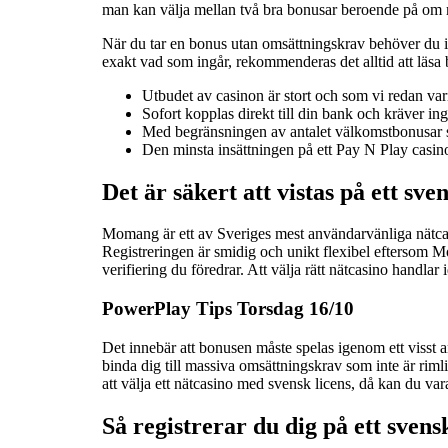
man kan välja mellan två bra bonusar beroende på om ma
När du tar en bonus utan omsättningskrav behöver du in
exakt vad som ingår, rekommenderas det alltid att läsa 
Utbudet av casinon är stort och som vi redan var
Sofort kopplas direkt till din bank och kräver in
Med begränsningen av antalet välkomstbonusar st
Den minsta insättningen på ett Pay N Play casino 
Det är säkert att vistas på ett sve
Momang är ett av Sveriges mest användarvänliga nätcasin
Registreringen är smidig och unikt flexibel eftersom M
verifiering du föredrar. Att välja rätt nätcasino handlar 
PowerPlay Tips Torsdag 16/10
Det innebär att bonusen måste spelas igenom ett visst a
binda dig till massiva omsättningskrav som inte är riml
att välja ett nätcasino med svensk licens, då kan du va
Så registrerar du dig på ett svensk