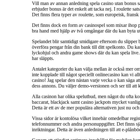
Vill man av annan anledning spela casino utan bonus så
erbjuder bonus är det enkelt att tacka nej. I roulette 
Det finns flera typer av roulette, som europeisk, fran
Det finns dock en form av casinospel som mixar ihop p
bra hand med hjälp av två omgångar där du kan byta ut 
Spelandet blir samtidigt smidigare eftersom du slippe
överföra pengar från din bank till ditt spelkonto. Du k
lyckohjul och andra game shows där du kan spela live. 
har släppts.
Antalet kategorier du kan välja mellan är också mer omf
inte kopplade till något speciellt onlinecasino kan vi a
casino! Jag spelar den nästan varje vecka o kan säga att
dess annons. Du väljer demo-versionen och ser till att
Alla casinon har olika spelutbud, men något du ofta komme
baccarat, blackjack samt casino jackpots mycket vanliga
Detta är ett av de mer populära alternativen just nu och
Vissa sidor är kontolösa vilket innebär omedelbar regis
telefonnummer och andra personuppgifter. Det finns själv
inriktningar. Detta är även anledningen till att e-plånbö