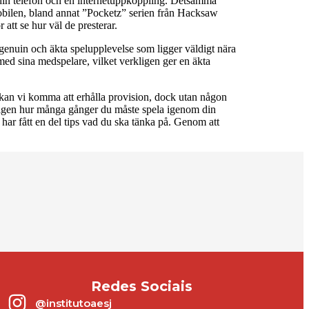
v din telefon och en internetuppkoppling. Detsamma
r mobilen, bland annat ”Pocketz” serien från Hacksaw
att se hur väl de presterar.
 genuin och äkta spelupplevelse som ligger väldigt nära
med sina medspelare, vilket verkligen ger en äkta
a, kan vi komma att erhålla provision, dock utan någon
mligen hur många gånger du måste spela igenom din
har fått en del tips vad du ska tänka på. Genom att
Redes Sociais
@institutoaesj