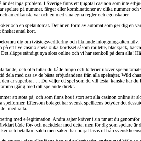
 är det inga problem. I Sverige finns ett tjugotal casinon som inte erbj
satsar spelare på nummer, färger eller kombinationer av olika nummer och
sk och amerikansk, var och en med sina egna regler och egenskaper.
oker och en spelautomat. Det är en form av automat som ger dig en vanl
önskat antal kort.
r bekymra dig om tvåstegsverifiering och liknande inloggningsalternati
an på ett live casino spela olika bordssel såsom roulette, blackjack, bac
Det släpps ständigt nya slots online och vi har stenkoll på dem alla! H
attande, och ofta hittar du både bingo och lotterier utöver spelautomater
lltid dela med oss av de bästa erbjudandena från alla spelsajter. Wild ch
 den är superbra….. Du väljer ett spel som du vill testa, kanske har du l
 komma igång med ditt spelande direkt.
r att stöta på, och som finns hos i stort sett alla casinon online är slot
 spelformer. Eftersom bolaget har svensk spellicens betyder det dessutom
 det med rätta.
trering med e-legitimation. Andra sajter kräver i sin tur att du genomfö
klart både för- och nackdelar med detta, men för dig som spelare är det 
cker och betalkort sakta men säkert har börjat fasas ut från svensklicens