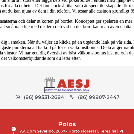
 du snurra i slots eller lägga bets vid pokerbordet, endast med hjälp a
las för alla enheter. Det finns också titlar som är specifikt skapade fö
 du kan njuta av dem i din telefon. Vi testar alla casinon grundligt för 
 insatserna och delar ut korten på bordet. Konceptet ger spelaren en mer
 att småprata lite med dealern och vid en del bord kan man även chatta 
er dig i smaken. När du väljer att klicka på en utgående länk på vår sid
ktigaste punkterna att ha koll på för en välkomstbonus. Detta anger nä
vinster. Vi har gett dig översikt av bäst välkomstbonus just nu och du 
 det välkomsterbjudande som du letar efter.
(86) 99531-2684
(86) 99907-2447
Polos
Av. Dom Severino, 2667 - Horto Florestal, Teresina | PI