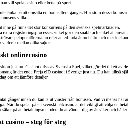
n vill spela casino eller betta på sport.
te tänka på att omsätta en bonus flera gånger. Hur stora dessa bonusar 
bonusens villkor.
it inne på finns det stor konkurrens på den svenska spelmarknaden.
ga extra registreringsprocesser, vilket gör den snabb och enkel att använ
rävar speloperatörerna nu efter att erbjuda ännu bättre och mer lockan
varierar mellan olika sajter.
nskt onlinecasino
on just nu. Casinot drivs av Svenska Spel, vilket gör det till ett av de
omang är det enda Freja eID casinot i Sverige just nu. Du kan alltså sj
idag om att jämföra detaljer.
ntal gånger innan du kan ta ut vinster från bonusen. Vad vi menar här är 
iga. När du spelar på ett svenskt nätcasino är det viktigt att välja en b
ra säker på att betalningsmetoden du använder dig av är säker och håller
t casino – steg för steg