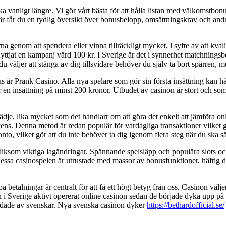
lika vanligt längre. Vi gör vårt bästa för att hålla listan med välkomst
r får du en tydlig översikt över bonusbelopp, omsättningskrav och andra
a genom att spendera eller vinna tillräckligt mycket, i syfte av att kval
nyttjat en kampanj värd 100 kr. I Sverige är det i synnerhet matchningsb
u väljer att stänga av dig tillsvidare behöver du själv ta bort spärren, m
s är Prank Casino. Alla nya spelare som gör sin första insättning kan hä
 en insättning på minst 200 kronor. Utbudet av casinon är stort och som 
ädje, lika mycket som det handlarr om att göra det enkelt att jämföra o
s. Denna metod är redan populär för vardagliga transaktioner vilket gör 
onto, vilket gör att du inte behöver ta dig igenom flera steg när du ska sä
m liksom viktiga lagändringar. Spännande spelsläpp och populära slots o
 Dessa casinospelen är utrustade med massor av bonusfunktioner, häftig
a betalningar är centralt för att få ett högt betyg från oss. Casinon välj
 i Sverige aktivt opererat online casinon sedan de började dyka upp på 
ndade av svenskar. Nya svenska casinon dyker
https://bethardofficial.se/