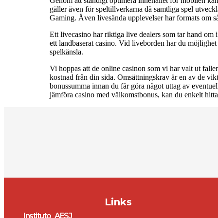
Genom att ständigt optimera innehållet för mobilen kan
gäller även för speltillverkarna då samtliga spel utveck
Gaming. Även livesända upplevelser har formats om så att
Ett livecasino har riktiga live dealers som tar hand om
ett landbaserat casino. Vid liveborden har du möjlighet
spelkänsla.
Vi hoppas att de online casinon som vi har valt ut fall
kostnad från din sida. Omsättningskrav är en av de vi
bonussumma innan du får göra något uttag av eventuella 
jämföra casino med välkomstbonus, kan du enkelt hitta
Links
Instituto AESJ