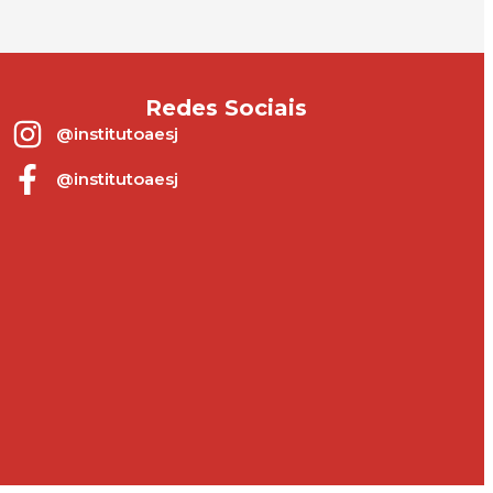
Redes Sociais
@institutoaesj
@institutoaesj