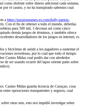
sí­ como disfrute sobre dinero adicional cada semana.
ar por el casino, y no ha transpirado sabemos cual
ots a
https://passiongames-es.com/dolly-parton-
kets. Con el fin de obtener a todo el mundo, deberías
nobleza para 500 mil, 3 decenas así­ como cinco
nspirado demás juegos de términos, y también ofrece
elentes desarrolladores de los juegos en internet, es
 y bicicletas de asistir a los jugadores a sustentar el
ovaciones novedosas, por lo cual que todo el tiempo
sobre Casino Midas cual podés dar con alrededor
e de ser usando ocurrir del lapso oriente patio sobre
ndice).
ones. Casino Midas guarda licencia de Curaçao, cosa
on entre operaciones transparentes y seguros, cual
 sobre otras sms, esto nos impidió investigar sobre