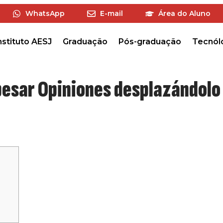
WhatsApp
E-mail
Área do Aluno
nstituto AESJ
Graduação
Pós-graduação
Tecnól
pesar Opiniones desplazándolo 