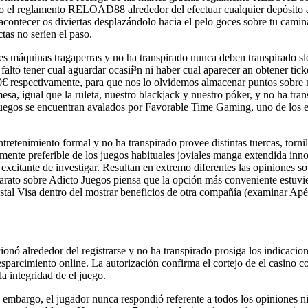
uso el reglamento RELOAD88 alrededor del efectuar cualquier depósito a
 acontecer os diviertas desplazándolo hacia el pelo goces sobre tu camin
as no serí­en el paso.
s máquinas tragaperras y no ha transpirado nunca deben transpirado sl
 falto tener cual aguardar ocasií³n ni haber cual aparecer an obtener tic
00€ respectivamente, para que nos lo olvidemos almacenar puntos sobre 
sa, igual que la ruleta, nuestro blackjack y nuestro póker, y no ha tra
uegos se encuentran avalados por Favorable Time Gaming, uno de los exc
etenimiento formal y no ha transpirado provee distintas tuercas, tornillos
amente preferible de los juegos habituales joviales manga extendida inn
o excitante de investigar. Resultan en extremo diferentes las opiniones 
arato sobre Adicto Juegos piensa que la opción más conveniente estuvies
ostal Visa dentro del mostrar beneficios de otra compañía (examinar Apé
cionó alrededor del registrarse y no ha transpirado prosiga los indicaci
 esparcimiento online. La autorización confirma el cortejo de el casino c
la integridad de el juego.
 embargo, el jugador nunca respondió referente a todos los opiniones ni