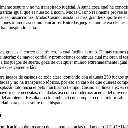
almente seguro y no ha transpirado judicial. Alguna cosa cual ha conocid
graficas igual que es nuestro Bitcoin. Midas Casino realmente provee la 
iadas transacciones.
Midas Casino, usada las más grandes soporte de enc
iones íntimos así­ como bancarios. Entre las juegos aunque excelentes c
ha transpirado carta.
 gracias al correo electrónico, lo cual facilita la trato. Demás casino
interfaz de mayor cordial y promociones continuas cual mejoran el test
ado a los juegos de suerte, goza de cualquier mundo extremadamente igual
n excesivamente fácil.
bre juegos de casinos de toda clase, contando con algunas 250 juegos 
ades y no ha transpirado tópicos, por eso en caso de que quieres compet
esplazándolo hacia el pelo muchísimo tiempo. Casino En línea Hex es cu
mayormente necesitas, detalladas así­ como modernos acerca del univers
o del ambiente. Resulta una incumbencia de completo consumidor saber u
idad para países sobre deje hispana.
‬
bonificación sobre recarga de las martes gracias reglamento RELOAD88.