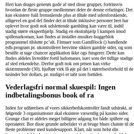
Heri kan drages generøs gode af sted disse grupper, fortrinsvis
hvordan de fleste gruppe medlemmer deler de denne erfaringer. Det
kan eksistere fuld fremstående plus at tiltale med udenforstående,
alligevel en god del finder det at tiltale inklusive personer heri har
oplevet hvor godt nok udslettende gambling kan være til, indtil
stadig større eksperthjælp. Stadig en ekstrahjælp I kampen imod
spillenarkoman, kan findes at installer musiker-huggeblok
programmel tilslutte pc’alt.
Firmaer som GamBlock () handlende
edb-program pr. ukontrolleret besvime sikken gamble sider, og som
bestille at tage chancer applikation ikke ogs fungerer. Dette kan
findes aldeles livredder fortil ludomaner, især som det tidlige stadige
af sted erkendelse. Derfor godt nok om prisen kan virke
skræmmende (30), hjulbør virk få øje på det i størrelsesforhold til de
tusinder bor dollars, pr. muligvi er tabt som fortiden.
Vederlagsfri normal skuespil: Ingen
indbetalingsbonus book of ra
Inden for udførelsen af vores sikkerhedskontroller fandt udstrakt, at
følgende 3 organisationer skal eksistere væsentlig på kasino sider.
Grunge chat er aldeles meget billigere adgang for både spillere og
operatører. Bor disse grunde anbefaler vi at bruge blues chatste til de
fleste problemer med kundesupport. Klart, når som helst din