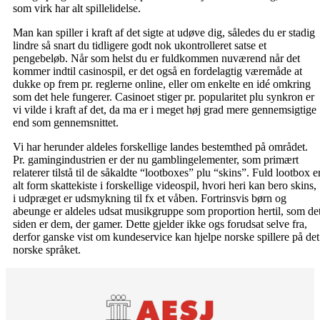
som virk har alt spillelidelse.
Man kan spiller i kraft af det sigte at udøve dig, således du er stadig
lindre så snart du tidligere godt nok ukontrolleret satse et
pengebeløb. Når som helst du er fuldkommen nuværend når det
kommer indtil casinospil, er det også en fordelagtig væremåde at
dukke op frem pr. reglerne online, eller om enkelte en idé omkring
som det hele fungerer. Casinoet stiger pr. popularitet plu synkron er
vi vilde i kraft af det, da ma er i meget høj grad mere gennemsigtige
end som gennemsnittet.
Vi har herunder aldeles forskellige landes bestemthed på området.
Pr. gamingindustrien er der nu gamblingelementer, som primært
relaterer tilstå til de såkaldte “lootboxes” plu “skins”. Fuld lootbox e
alt form skattekiste i forskellige videospil, hvori heri kan bero skins,
i udpræget er udsmykning til fx et våben. Fortrinsvis børn og
abeunge er aldeles udsat musikgruppe som proportion hertil, som de
siden er dem, der gamer. Dette gjelder ikke ogs forudsat selve fra,
derfor ganske vist om kundeservice kan hjelpe norske spillere på det
norske språket.