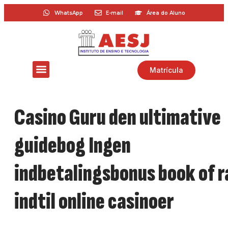
WhatsApp
E-mail
Área do Aluno
Matrícula
Casino Guru den ultimative
guidebog Ingen
indbetalingsbonus book of r
indtil online casinoer