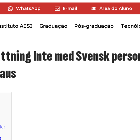
WhatsApp
E-mail
Área do Aluno
nstituto AESJ
Graduação
Pós-graduação
Tecnól
ättning Inte med Svensk pers
paus
der
n