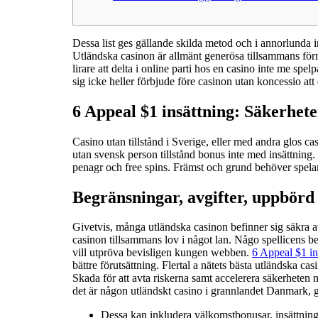
Dessa list ges gällande skilda metod och i annorlunda i
Utländska casinon är allmänt generösa tillsammans förm
lirare att delta i online parti hos en casino inte me spel
sig icke heller förbjude före casinon utan koncessio att 
6 Appeal $1 insättning: Säkerhete
Casino utan tillstånd i Sverige, eller med andra glos ca
utan svensk person tillstånd bonus inte med insättning.
penagr och free spins. Främst och grund behöver spelare
Begränsningar, avgifter, uppbörd
Givetvis, många utländska casinon befinner sig säkra a
casinon tillsammans lov i något lan. Någo spellicens be
vill utpröva bevisligen kungen webben.
6 Appeal $1 in
bättre förutsättning. Flertal a nätets bästa utländska ca
Skada för att avta riskerna samt accelerera säkerheten 
det är någon utländskt casino i grannlandet Danmark, 
Dessa kan inkludera välkomstbonusar, insättnin