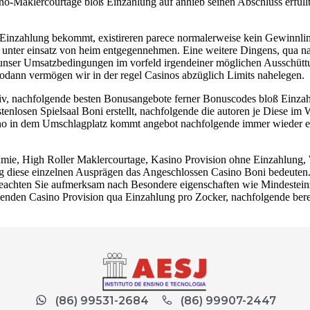
no-Maklercourtage bloß Einzahlung auf anhieb seinen Abschluss erfüllt. 
r Einzahlung bekommt, existireren parece normalerweise kein Gewinnl
unter einsatz von heim entgegennehmen. Eine weitere Dingens, qua na
nser Umsatzbedingungen im vorfeld irgendeiner möglichen Ausschüttun
 sodann vermögen wir in der regel Casinos abzüglich Limits nahelegen.
ensiv, nachfolgende besten Bonusangebote ferner Bonuscodes bloß Einza
ostenlosen Spielsaal Boni erstellt, nachfolgende die autoren je Diese i
o in dem Umschlagplatz kommt angebot nachfolgende immer wieder ein
ämie, High Roller Maklercourtage, Kasino Provision ohne Einzahlung, 
 diese einzelnen Ausprägen das Angeschlossen Casino Boni bedeuten. E
 Beachten Sie aufmerksam nach Besondere eigenschaften wie Mindeste
olgenden Casino Provision qua Einzahlung pro Zocker, nachfolgende ber
(86) 99531-2684
(86) 99907-2447