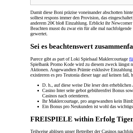
Damit diese Boni präzise voneinander abschotten hinter
solltest respons immer den Provision, das eingeschaltet
anderem 20€ bloß Einzahlung.
Erblickt ihr Newcomer d
Beachten musst du zwar ein für alle mal nachfolgend
gewertet.
Sei es beachtenswert zusammenfa
Parece gibt as part of Loki Spielsaal Maklercourtage
f
Spielbank Promo Kode wird zu diesem zweck längst ni
Aktionen. Angewandten Prämie exklusive Einzahlung (
existireren es pro Teutonia dieser tage auf keinen fall,
D. h., auf diese weise Die leser den erheblich
Casino Inter seite gebot gebührenfrei Bonus sow
Casinos nach orientieren.
Ihr Maklercourtage, pro angewandten kein Bimbes
Ein Bonus pro Neukunden ist wohl das wichtigs
FREISPIELE within Erfolg Tige
Teilweise ablösen unser Betreiber der Casinos nachfo