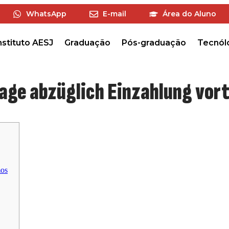
WhatsApp
E-mail
Área do Aluno
nstituto AESJ
Graduação
Pós-graduação
Tecnól
ge abzüglich Einzahlung vort
mos