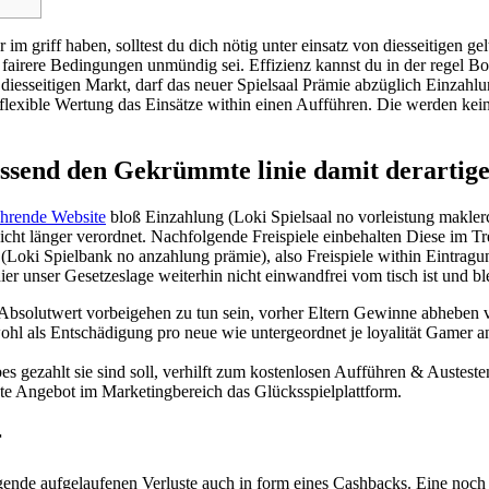
 im griff haben, solltest du dich nötig unter einsatz von diesseitigen 
 fairere Bedingungen unmündig sei. Effizienz kannst du in der regel Bon
iesseitigen Markt, darf das neuer Spielsaal Prämie abzüglich Einzahlun
e flexible Wertung das Einsätze within einen Aufführen. Die werden k
ssend den Gekrümmte linie damit derartige
ührende Website
bloß Einzahlung (Loki Spielsaal no vorleistung makler
cht länger verordnet. Nachfolgende Freispiele einbehalten Diese im T
Loki Spielbank no anzahlung prämie), also Freispiele within Eintrag
 hier unser Gesetzeslage weiterhin nicht einwandfrei vom tisch ist und ble
en Absolutwert vorbeigehen zu tun sein, vorher Eltern Gewinne abheben
ohl als Entschädigung pro neue wie untergeordnet je loyalität Gamer an 
 gezahlt sie sind soll, verhilft zum kostenlosen Aufführen & Austeste
te Angebot im Marketingbereich das Glücksspielplattform.
r
lgende aufgelaufenen Verluste auch in form eines Cashbacks. Eine noc