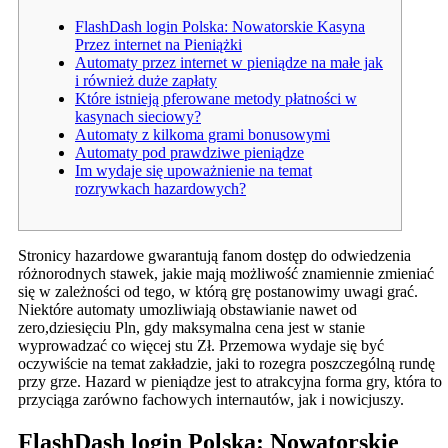
FlashDash login Polska: Nowatorskie Kasyna
Przez internet na Pieniążki
Automaty przez internet w pieniądze na małe jak
i również duże zapłaty
Które istnieją pferowane metody płatności w
kasynach sieciowy?
Automaty z kilkoma grami bonusowymi
Automaty pod prawdziwe pieniądze
Im wydaje się upoważnienie na temat
rozrywkach hazardowych?
Stronicy hazardowe gwarantują fanom dostęp do odwiedzenia
różnorodnych stawek, jakie mają możliwość znamiennie zmieniać
się w zależności od tego, w którą grę postanowimy uwagi grać.
Niektóre automaty umozliwiają obstawianie nawet od
zero,dziesięciu Pln, gdy maksymalna cena jest w stanie
wyprowadzać co więcej stu Zł. Przemowa wydaje się być
oczywiście na temat zakładzie, jaki to rozegra poszczególną rundę
przy grze.
Hazard w pieniądze jest to atrakcyjna forma gry, która to
przyciąga zarówno fachowych internautów, jak i nowicjuszy.
FlashDash login Polska: Nowatorskie