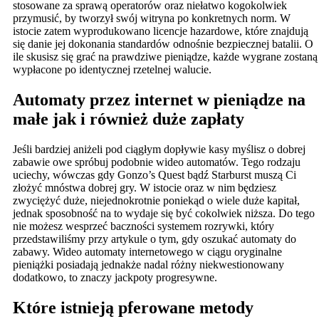
stosowane za sprawą operatorów oraz niełatwo kogokolwiek
przymusić, by tworzył swój witryna po konkretnych norm. W
istocie zatem wyprodukowano licencje hazardowe, które znajdują
się danie jej dokonania standardów odnośnie bezpiecznej batalii. O
ile skusisz się grać na prawdziwe pieniądze, każde wygrane zostaną
wypłacone po identycznej rzetelnej walucie.
Automaty przez internet w pieniądze na
małe jak i również duże zapłaty
Jeśli bardziej aniżeli pod ciągłym dopływie kasy myślisz o dobrej
zabawie owe spróbuj podobnie wideo automatów. Tego rodzaju
uciechy, wówczas gdy Gonzo’s Quest bądź Starburst muszą Ci
złożyć mnóstwa dobrej gry. W istocie oraz w nim będziesz
zwyciężyć duże, niejednokrotnie poniekąd o wiele duże kapitał,
jednak sposobność na to wydaje się być cokolwiek niższa. Do tego
nie możesz wesprzeć baczności systemem rozrywki, który
przedstawiliśmy przy artykule o tym, gdy oszukać automaty do
zabawy. Wideo automaty internetowego w ciągu oryginalne
pieniążki posiadają jednakże nadal różny niekwestionowany
dodatkowo, to znaczy jackpoty progresywne.
Które istnieją pferowane metody