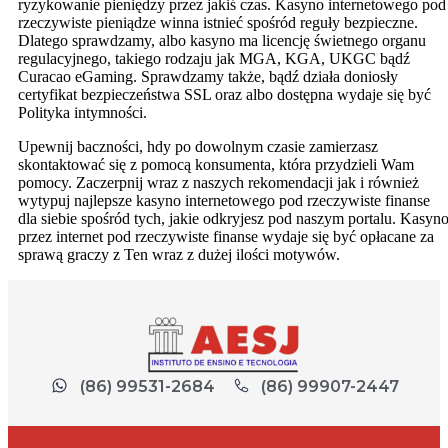
ryzykowanie pieniędzy przez jakiś czas. Kasyno internetowego pod
rzeczywiste pieniądze winna istnieć spośród reguły bezpieczne.
Dlatego sprawdzamy, albo kasyno ma licencję świetnego organu
regulacyjnego, takiego rodzaju jak MGA, KGA, UKGC bądź
Curacao eGaming. Sprawdzamy także, bądź działa doniosły
certyfikat bezpieczeństwa SSL oraz albo dostępna wydaje się być
Polityka intymności.
Upewnij baczności, hdy po dowolnym czasie zamierzasz
skontaktować się z pomocą konsumenta, która przydzieli Wam
pomocy. Zaczerpnij wraz z naszych rekomendacji jak i również
wytypuj najlepsze kasyno internetowego pod rzeczywiste finanse
dla siebie spośród tych, jakie odkryjesz pod naszym portalu. Kasyn
przez internet pod rzeczywiste finanse wydaje się być opłacane za
sprawą graczy z Ten wraz z dużej ilości motywów.
(86) 99531-2684
(86) 99907-2447