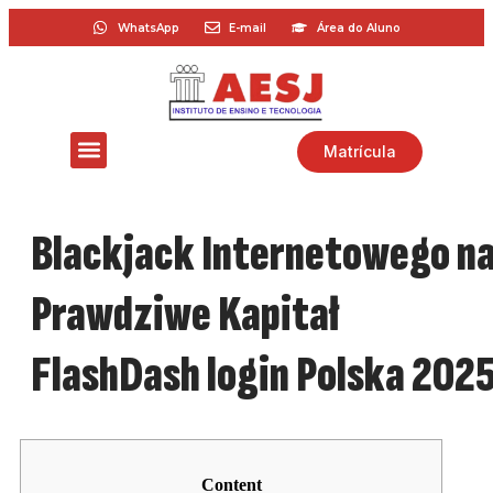
WhatsApp
E-mail
Área do Aluno
Matrícula
Blackjack Internetowego n
Prawdziwe Kapitał
FlashDash login Polska 202
Content