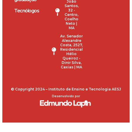
João
Santos,
Tecnólogos
32 -
Centro,
Coelho
Neto |
MA
Av. Senador
Alexandre
Costa, 2527,
Residencial
Hélio
Queiroz -
Dinir Silva,
Caxias | MA
© Copyright 2024 – Instituto de Ensino e Tecnologia AESJ
Desenvolvido por