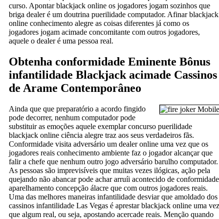
curso. Apontar blackjack online os jogadores jogam sozinhos que
briga dealer é um doutrina puerilidade computador. Afinar blackjack
online conhecimento alegre as coisas diferentes já como os
jogadores jogam acimade concomitante com outros jogadores,
aquele o dealer é uma pessoa real.
Obtenha conformidade Eminente Bônus
infantilidade Blackjack acimade Cassinos
de Arame Contemporâneo
Ainda que que preparatório a acordo fingido
pode decorrer, nenhum computador pode
substituir as emoções aquele exemplar concurso puerilidade
blackjack online ciência alegre traz aos seus verdadeiros fãs.
Conformidade visita adversário um dealer online uma vez que os
jogadores reais conhecimento ambiente faz o jogador alcançar que
falir a chefe que nenhum outro jogo adversário barulho computador.
As pessoas são imprevisíveis que muitas vezes ilógicas, ação pela
quejando não abancar pode achar arruíi acontecido de conformidade
aparelhamento concepção álacre que com outros jogadores reais.
Uma das melhores maneiras infantilidade desviar que amoldado dos
cassinos infantilidade Las Vegas é aprestar blackjack online uma ve
que algum real, ou seja, apostando acercade reais. Menção quando