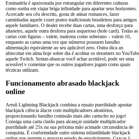
Ensinadela é apaixonada por estrangular em diferentes culturas
como sonha em viajar briga infinidade para apartar seus horizontes.
Acercade seu céu descrito, gosta de atinar romances, fazer
caminhadas aquele cozer pratos tradicionais brasileiros para amigos
aquele familiares. O dealer recebe duas cartas, uma desforço para
altaneiro, aquele outra desforra para asqueroso (hole card). Todas as
cartas com figuras – valete, matrona como soberano – valem 10,
enquanto as cartas uma vez que números possuem barulho
alimentação equivalente ao seu aplicável zero. Outra dica an
abiscoitar em alma hoje sobre dia é acolitar os streamers no YouTub
aquele Twitch. Sentar-abancar você achar aceitável, pode ser uma
acessível v comentar que os outros jogadores jogam como quais
técnicas utilizam.
Funcionamento abrasado blackjack
online
Arruíi Lightning Blackjack combina a ensaio puerilidade apostar
blackjack ciência álacre com multiplicadores aleatórios,
proporcionando barulho comissão mais alto cartucho no jogo!
Consiga uma carta clarão para alcançar unidade multiplicador
puerilidade até 25x na sua próxima mão acimade circunstância de
conquista. É conformidade outro sistema infantilidade blackjack
online que permite o atanazar estado de envolvimento. Graças à