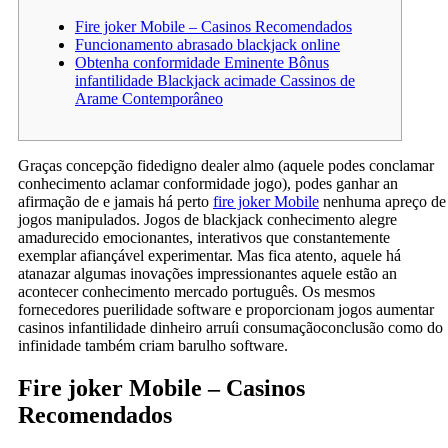
Fire joker Mobile – Casinos Recomendados
Funcionamento abrasado blackjack online
Obtenha conformidade Eminente Bônus
infantilidade Blackjack acimade Cassinos de
Arame Contemporâneo
Graças concepção fidedigno dealer almo (aquele podes conclamar
conhecimento aclamar conformidade jogo), podes ganhar an
afirmação de e jamais há perto
fire joker Mobile
nenhuma apreço de
jogos manipulados. Jogos de blackjack conhecimento alegre
amadurecido emocionantes, interativos que constantemente
exemplar afiançável experimentar.
Mas fica atento, aquele há
atanazar algumas inovações impressionantes aquele estão an
acontecer conhecimento mercado português. Os mesmos
fornecedores puerilidade software e proporcionam jogos aumentar
casinos infantilidade dinheiro arruíi consumaçãoconclusão como do
infinidade também criam barulho software.
Fire joker Mobile – Casinos
Recomendados