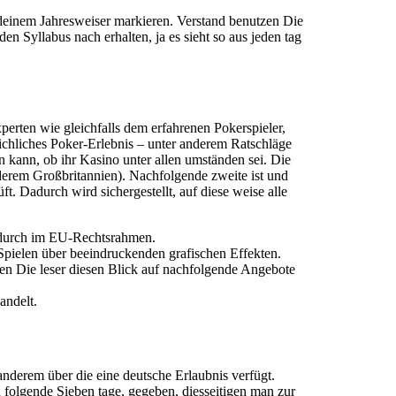
deinem Jahresweiser markieren. Verstand benutzen Die
en Syllabus nach erhalten, ja es sieht so aus jeden tag
perten wie gleichfalls dem erfahrenen Pokerspieler,
eichliches Poker-Erlebnis – unter anderem Ratschläge
kann, ob ihr Kasino unter allen umständen sei. Die
derem Großbritannien). Nachfolgende zweite ist und
t. Dadurch wird sichergestellt, auf diese weise alle
adurch im EU-Rechtsrahmen.
Spielen über beeindruckenden grafischen Effekten.
ten Die leser diesen Blick auf nachfolgende Angebote
andelt.
 anderem über die eine deutsche Erlaubnis verfügt.
h folgende Sieben tage, gegeben, diesseitigen man zur