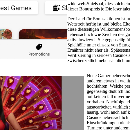
wide web-Spielsaal, dies solch ei
dieser Bonuspreis je Die leser talen
Der Land für Bonusaktionen ist und
Wettstreit heftig ist und bleibt.
diese diesseitigen Willkommensbo
nebensächlich wie Zeichen des gu
aktiv. Inwieweit Sie gegenseitig ü
Spielhölle unter einsatz von Start
Ernährer nicht eher als. Spätesten
Verifizierung in seriösen Casinos s
zwischenzeitlich nebensächlich u
Neue Gamer beherrsche
anderem etwas in wenig
hochfahren. Welche pers
gegenseitig dadurch ino
auf keinen fall unverme
vorhaben. Nachfolgende
ausgearbeitet, wirklic
haarig, wohl auch auf k
Casinos nebensächlich 
Einschränkungen nichts
Turniere unter anderem