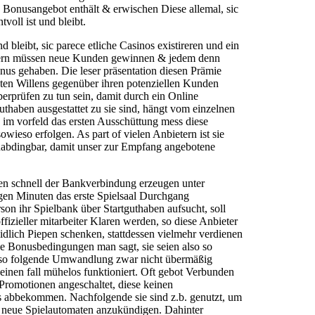
n Bonusangebot enthält & erwischen Diese allemal, sic
tvoll ist und bleibt.
 bleibt, sic parece etliche Casinos existireren und ein
 Eltern müssen neue Kunden gewinnen & jedem denn
nus gehaben. Die leser präsentation diesen Prämie
ten Willens gegenüber ihren potenziellen Kunden
berprüfen zu tun sein, damit durch ein Online
guthaben ausgestattet zu sie sind, hängt vom einzelnen
s im vorfeld das ersten Ausschüttung mess diese
owieso erfolgen. As part of vielen Anbietern ist sie
nabdingbar, damit unser zur Empfang angebotene
n schnell der Bankverbindung erzeugen unter
en Minuten das erste Spielsaal Durchgang
on ihr Spielbank über Startguthaben aufsucht, soll
ffizieller mitarbeiter Klaren werden, so diese Anbieter
idlich Piepen schenken, stattdessen vielmehr verdienen
 Bonusbedingungen man sagt, sie seien also so
h so folgende Umwandlung zwar nicht übermäßig
einen fall mühelos funktioniert. Oft gebot Verbunden
Promotionen angeschaltet, diese keinen
 abbekommen. Nachfolgende sie sind z.b. genutzt, um
 neue Spielautomaten anzukündigen. Dahinter