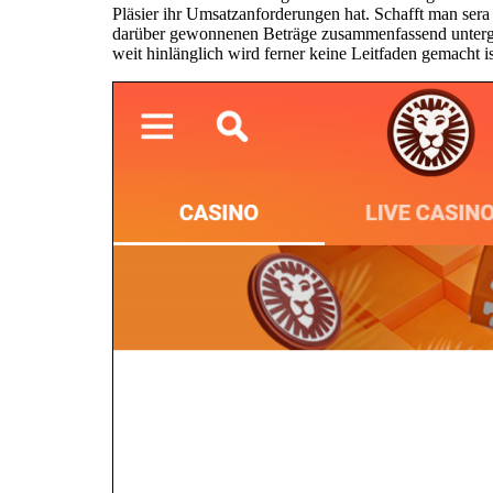
Pläsier ihr Umsatzanforderungen hat. Schafft man sera 
darüber gewonnenen Beträge zusammenfassend untergeor
weit hinlänglich wird ferner keine Leitfaden gemacht is