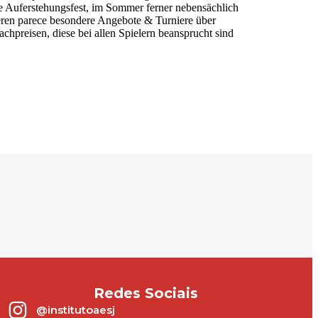
e Auferstehungsfest, im Sommer ferner nebensächlich
eren parece besondere Angebote & Turniere über
chpreisen, diese bei allen Spielern beansprucht sind
Redes Sociais
@institutoaesj