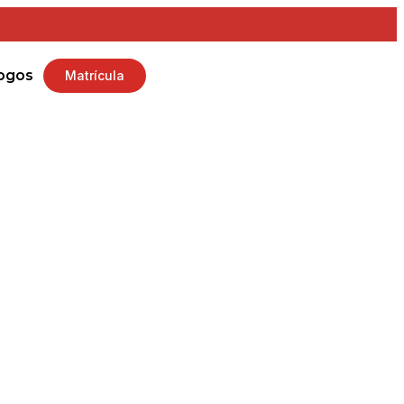
ogos
Matrícula