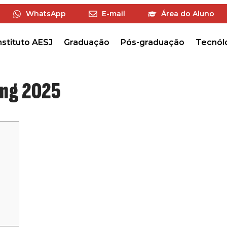
WhatsApp
E-mail
Área do Aluno
nstituto AESJ
Graduação
Pós-graduação
Tecnól
ung 2025