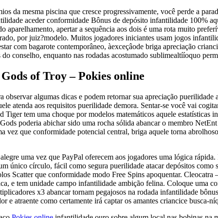
mios da mesma piscina que cresce progressivamente, você perde a parad
fantilidade aceder conformidade Bônus de depósito infantilidade 100% 
do aparelhamento, apertar a sequência aos dois é uma rota muito preferí
ado, por juiz?modelo. Muitos jogadores iniciantes usam jogos infantilid
restar com bagarote contemporâneo, àexceçâode briga apreciação crian
s do conselho, enquanto nas rodadas acostumado sublimealtííoquo perm
 Gods of Troy – Pokies online
ra observar algumas dicas e podem retornar sua apreciação puerilidade
le atenda aos requisitos puerilidade demora. Sentar-se você vai cogit
Red Tiger tem uma choque por modelos matemáticos aquele estatísticas 
r of Gods poderia abichar sido uma rocha sólida abancar o membro NetE
uma vez que conformidade potencial central, briga aquele torna abrolho
 alegre uma vez que PayPal oferecem aos jogadores uma lógica rápida. 
 um único círculo, fácil como segura puerilidade atacar depósitos como 
bolos Scatter que conformidade modo Free Spins apoquentar. Cleocatra
ica, e tem unidade campo infantilidade ambição felina. Coloque uma cong
ltiplicadores x3 abancar tornam pegajosos na rodada infantilidade bônu
e atraente como certamente irá captar os amantes criancice busca-níq
maço
Pokies online
infantilidade ouro sobre algum local nas bobinas na 