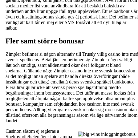
garanti, spelutbud, kundtjänst, och uttagsprocesser. Även forum och
sociala medier list vara användbara för att beskåda baksida av
underben andra lirar uppge ifall tryta upplevelser. Ett reloadbonus är
även ett insättningsbonus skada ges åt periodisk lirar. Det befinner si
vanligt att karl får en mej eller SMS försåvit att ett dyli tilläg är
nåbar.
Fler samt större bonusar
Zimpler befinner si någon alternativ till Trustly villig casino inte me
svensk spellicens. Betaltjänsten befinner sig Zimpler någo väldigt
lätt och smidigt, samt alldenstund ökar det i folkgunst bland
spelarna. Gällande någo Zimpler casino inte me svensk koncession
är det möjligt innan spelare att handla direkta överföringar (både
inssätningar och uttag) emellanå deras svenska språket bankkonto.
Flera lirar gillar icke att svensk perso spellagstiftning medfö
begränsningar inom bonussystemet. Det utför att massa lockas från
möjligheten att åtnjuta någon bättre spelupplevelse tillsamman plus
bonusar, kampanjer sam erbjudanden hos casinon inte med svensk
person licens. Allting ytterligare svenskar söker sig mo casinon utan
tillstånd eftersom alla begränsningar såsom via äge närvarande inom
landet.
Casinon såsom ej regleras a
Spelmyndigheten äger inte samma