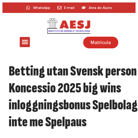
WhatsApp
E-mail
Área do Aluno
Matrícula
Betting utan Svensk person
Koncessio 2025 big wins
inloggningsbonus Spelbolag
inte me Spelpaus