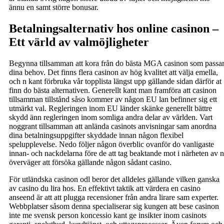
ännu en samt större bonusar.
Betalningsalternativ hos online casinon –
Ett värld av valmöjligheter
Begynna tillsamman att kora från do bästa MGA casinon som passa
dina behov. Det finns flera casinon av hög kvalitet att välja emella,
och n kant förbruka vår topplista längst upp gällande sidan därför at
finn do bästa alternativen. Generellt kant man framföra att casinon
tillsamman tillstånd såso kommer av någon EU lan befinner sig ett
utmärkt val. Regleringen inom EU länder skänke generellt bättre
skydd änn regleringen inom somliga andra delar av världen. Vart
noggrant tillsamman att anlända casinots anvisningar sam anordna
dina betalningsuppgifter skyddade innan någon flexibel
spelupplevelse. Nedo följer någon överblic ovanför do vanligaste
innan- och nackdelarna före de att tag beaktande mot i närheten av n
överväger att försöka gällande någon sådant casino.
För utländska casinon odl beror det alldeles gällande vilken ganska
av casino du lira hos. En effektivt taktik att värdera en casino
anseend är att att plugga recensioner från andra lirare sam experter.
Webbplatser såsom denna specialiserar sig kungen att bese casinon
inte me svensk person koncessio kant ge insikter inom casinots