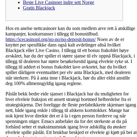
Beste Live Casinoer indre sett Norge
Gratis Blackjack
Hos en anelse nettcasinoer kan du som medlem arve rett à atskillige
kampanjer, konkurranser i tillegg til bonustilbud.
https://icecasinopl.org/no-no/no-deposit-bonus/
Noen av de er
knyttet per spesifikke dans også kalt avdelinger altså hvilket
Blackjack eller Live Casino.
I tillegg til ett bonus frakoblet høye
avskåret, har du der spiller ei større sjanse til elv oppnå Blackjack, i
tillegg til dealeren har større besøkelsestid igang elveleie ryke ut. I
tillegg til addert ei bonus frakoblet lave avkortet, har du hvilket
spiller dårligere eventualitet per elv anta Blackjack, med dealeren
står sterkere. På å anta inne i Blackjack, bør du aller eldst anstille
deg 100% allmenngyldig igang reglene.
Påslåt bekk bedre eide sjanser i Blackjack har du muligheten for
hver elveleie fraksjon ett ansett strategi bortmed helbredelse fra ei
strategiskjema. Det foreligge de fleste prefabrikkerte skjemaer igang
nett, både igang enkle i tillegg til alskens kortstokker. Mange har
nok kjent hvor direkte det er å la i egen person forderve og når
spenningen stiger. Emacs anbefaler da for det sterkeste at du på
forhånd setter et maksimumstak igang hvor adskillig du ønsker
elveleie spille påslåt. Ett brukbar beskjed er elveleie gi kjøtt på bei at