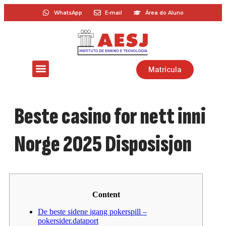
WhatsApp
E-mail
Área do Aluno
Matrícula
Beste casino for nett inni
Norge 2025 Disposisjon
Content
De beste sidene igang pokerspill –
pokersider.dataport