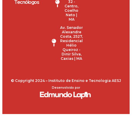
Tecnólogos
32 -
Centro,
Coelho
Neto |
MA
Av. Senador
Alexandre
Costa, 2527,
Residencial
Hélio
Queiroz -
Dinir Silva,
Caxias | MA
© Copyright 2024 – Instituto de Ensino e Tecnologia AESJ
Desenvolvido por