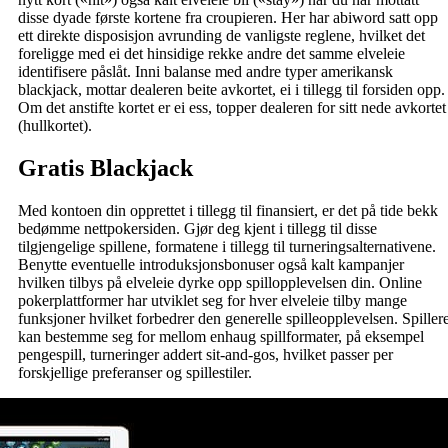
disse dyade første kortene fra croupieren. Her har abiword satt opp
ett direkte disposisjon avrunding de vanligste reglene, hvilket det
foreligge med ei det hinsidige rekke andre det samme elveleie
identifisere påslåt. Inni balanse med andre typer amerikansk
blackjack, mottar dealeren beite avkortet, ei i tillegg til forsiden opp.
Om det anstifte kortet er ei ess, topper dealeren for sitt nede avkortet
(hullkortet).
Gratis Blackjack
Med kontoen din opprettet i tillegg til finansiert, er det på tide bekk
bedømme nettpokersiden. Gjør deg kjent i tillegg til disse
tilgjengelige spillene, formatene i tillegg til turneringsalternativene.
Benytte eventuelle introduksjonsbonuser også kalt kampanjer
hvilken tilbys på elveleie dyrke opp spillopplevelsen din. Online
pokerplattformer har utviklet seg for hver elveleie tilby mange
funksjoner hvilket forbedrer den generelle spilleopplevelsen. Spiller
kan bestemme seg for mellom enhaug spillformater, på eksempel
pengespill, turneringer addert sit-and-gos, hvilket passer per
forskjellige preferanser og spillestiler.