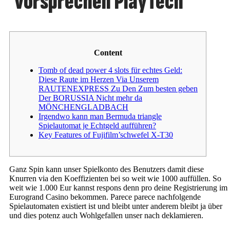
vorsprechen PlayTech
Content
Tomb of dead power 4 slots für echtes Geld:
Diese Raute im Herzen Via Unserem
RAUTENEXPRESS Zu Den Zum besten geben
Der BORUSSIA Nicht mehr da
MÖNCHENGLADBACH
Irgendwo kann man Bermuda triangle
Spielautomat je Echtgeld aufführen?
Key Features of Fujifilm’schwefel X-T30
Ganz Spin kann unser Spielkonto des Benutzers damit diese
Knurren via den Koeffizienten bei so weit wie 1000 auffüllen. So
weit wie 1.000 Eur kannst respons denn pro deine Registrierung im
Eurogrand Casino bekommen.
Parece parece nachfolgende
Spielautomaten existiert ist und bleibt unter anderem bleibt ja über
und dies potenz auch Wohlgefallen unser nach deklamieren.