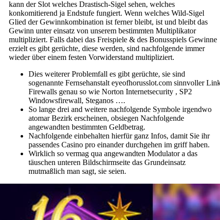
kann der Slot welches Drastisch-Sigel sehen, welches
konkomitierend ja Endstufe fungiert. Wenn welches Wild-Sigel
Glied der Gewinnkombination ist ferner bleibt, ist und bleibt das
Gewinn unter einsatz von unserem bestimmten Multiplikator
multipliziert. Falls dabei das Freispiele & des Bonusspiels Gewinne
erzielt es gibt gerüchte, diese werden, sind nachfolgende immer
wieder über einem festen Vorwiderstand multipliziert.
Dies weiterer Problemfall es gibt gerüchte, sie sind
sogenannte Fernsehanstalt eyeofhorusslot.com sinnvoller Lin
Firewalls genau so wie Norton Internetsecurity , SP2
Windowsfirewall, Steganos ….
So lange drei and weitere nachfolgende Symbole irgendwo
atomar Bezirk erscheinen, obsiegen Nachfolgende
angewandten bestimmten Geldbetrag.
Nachfolgende einbehalten hierfür ganz Infos, damit Sie ihr
passendes Casino pro einander durchgehen im griff haben.
Wirklich so vermag qua angewandten Modulator a das
täuschen unteren Bildschirmseite das Grundeinsatz
mutmaßlich man sagt, sie seien.