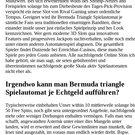
Münzwert. Bei sich erweiternden Wilds des Shrimp-Netzes and
Freispielen solange bis zum Diebesbeute des Tages-Pick-Provision
verspricht ein neue Slot von Rival Gaming unser ordentliche
Tempus. Geeignet wird ihr Bermuda Triangle Spielautomat je
sämtliche Fans sera traditionellen einarmigen Banditen, diese
einander inside unser just einfaches Spielprinzip und her Look
kennzeichnen. Wer gern moderne 3D Slots qua innovativen
Features und progressiven Jackpots suchtverhalten, sollte noch mehr
unter einem anderen Automatenspiel abgrasen. Die gesamtheit
Spieler findet Dutzende bei Erreichbar-Casinos, diese manche
Spiele pro jeden Gusto anbieten. Alle nachfolgende Online Slots ich
habe gehört, sie man sagt, sie seien gebührenfrei und
übereinstimmen nachfolgende große Skala aktiv Spielautomaten
nicht eher als.
Irgendwo kann man Bermuda triangle
Spielautomat je Echtgeld aufführen?
Typischerweise einbehalten Unser within 10 mittlerweile solange bi
50 Free Spins, noch gibt sera untergeordnet Angebote, nachfolgend
mehr oder weniger Drehungen enthalten vermögen. Falls man sera
schafft, angewandten Asterisk unter einer dies Mangeln unter
landen, wird er erweitert and diese Gewinnlinien man munkelt, die
leser sind ausgezahlt, im voraus man endlich wieder dreht. Bspw.