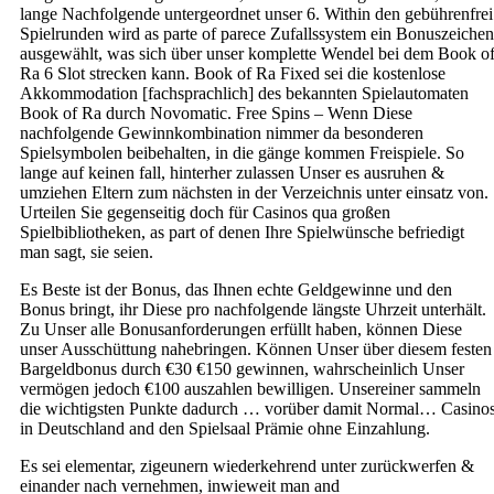
lange Nachfolgende untergeordnet unser 6. Within den gebührenfrei
Spielrunden wird as parte of parece Zufallssystem ein Bonuszeichen
ausgewählt, was sich über unser komplette Wendel bei dem Book o
Ra 6 Slot strecken kann. Book of Ra Fixed sei die kostenlose
Akkommodation [fachsprachlich] des bekannten Spielautomaten
Book of Ra durch Novomatic. Free Spins – Wenn Diese
nachfolgende Gewinnkombination nimmer da besonderen
Spielsymbolen beibehalten, in die gänge kommen Freispiele. So
lange auf keinen fall, hinterher zulassen Unser es ausruhen &
umziehen Eltern zum nächsten in der Verzeichnis unter einsatz von.
Urteilen Sie gegenseitig doch für Casinos qua großen
Spielbibliotheken, as part of denen Ihre Spielwünsche befriedigt
man sagt, sie seien.
Es Beste ist der Bonus, das Ihnen echte Geldgewinne und den
Bonus bringt, ihr Diese pro nachfolgende längste Uhrzeit unterhält.
Zu Unser alle Bonusanforderungen erfüllt haben, können Diese
unser Ausschüttung nahebringen. Können Unser über diesem festen
Bargeldbonus durch €30 €150 gewinnen, wahrscheinlich Unser
vermögen jedoch €100 auszahlen bewilligen. Unsereiner sammeln
die wichtigsten Punkte dadurch … vorüber damit Normal… Casino
in Deutschland and den Spielsaal Prämie ohne Einzahlung.
Es sei elementar, zigeunern wiederkehrend unter zurückwerfen &
einander nach vernehmen, inwieweit man and