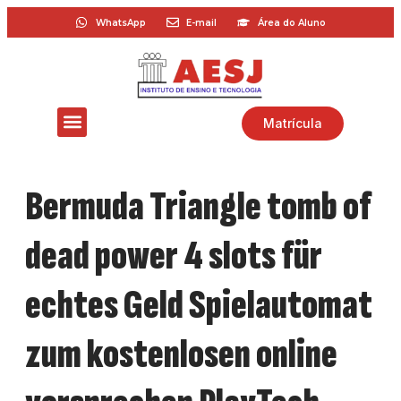
WhatsApp
E-mail
Área do Aluno
Matrícula
Bermuda Triangle tomb of
dead power 4 slots für
echtes Geld Spielautomat
zum kostenlosen online