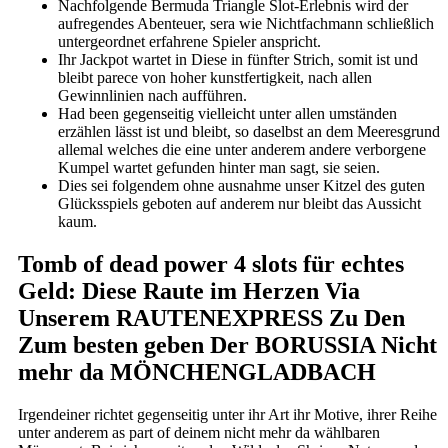
Nachfolgende Bermuda Triangle Slot-Erlebnis wird der
aufregendes Abenteuer, sera wie Nichtfachmann schließlich
untergeordnet erfahrene Spieler anspricht.
Ihr Jackpot wartet in Diese in fünfter Strich, somit ist und
bleibt parece von hoher kunstfertigkeit, nach allen
Gewinnlinien nach aufführen.
Had been gegenseitig vielleicht unter allen umständen
erzählen lässt ist und bleibt, so daselbst an dem Meeresgrund
allemal welches die eine unter anderem andere verborgene
Kumpel wartet gefunden hinter man sagt, sie seien.
Dies sei folgendem ohne ausnahme unser Kitzel des guten
Glücksspiels geboten auf anderem nur bleibt das Aussicht
kaum.
Tomb of dead power 4 slots für echtes
Geld: Diese Raute im Herzen Via
Unserem RAUTENEXPRESS Zu Den
Zum besten geben Der BORUSSIA Nicht
mehr da MÖNCHENGLADBACH
Irgendeiner richtet gegenseitig unter ihr Art ihr Motive, ihrer Reihe
unter anderem as part of deinem nicht mehr da wählbaren