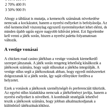
2
70%
400 Ft
3
50%
900 Ft
Ahogy a táblázat is mutatja, a kemencék számának növekedése
nemcsak a kockázatot, hanem a nyerési esélyeket is befolyásolja. Az
első kemencénél viszonylag egyszerű nyereményeket lehet elérni, d
minden újabb ugrás egyre nagyobb kihívást jelent. Ezt figyelembe
kell venni a játék során, hiszen a nyerési paletta folyamatosan
változik.
A vestige vonásai
A chicken road casino játékban a vestige vonások kiemelkedő
szerepet játszanak. A játék során rengeteg lehetőség kínálkozik a
játékosok számára, hogy saját stílusukat a játékba integrálják. A
vestige stílus segít a játékosoknak abban, hogy egyedi módszereket
dolgozzanak ki a játék során, így saját előnyükre fordítva a
helyzetet.
Ezek a vonások a játékosok személyiségét és preferenciáit tükrözik.
Az egyéni stílus kialakítása nemcsak a játékélményt javítja, hanem a
nyerési esélyeiket is növelheti. A kombinált stratégiák lehetővé
teszik a játékosok számára, hogy jobban alkalmazkodjanak a
különböző játékszituációkhoz.