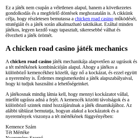
Ez a játék nem csupán a véletlenen alapul, hanem a következetes
gondolkodás és a megfelelő döntések meghozatalán is. A cikkünk
célja, hogy részletesen bemutassa a
chicken road casino
működését,
stratégiáit és a játék során alkalmazható taktikákat. Ezáltal minden
játékos, legyen kezdő vagy tapasztalt, sikeresebbé válhat és
élvezheti a játék örömét.
A chicken road casino játék mechanics
A
chicken road casino
játék mechanikája alapvetően az ugrások és
a tét mértékének kombinációján alapul. Ahogy a játékos a
különböző kemencékhez közelít, úgy nő a kockázat, és ezzel együtt
a nyeremény is. Érdemes megismerkedni a játék alapszabályaival,
hogy ki tudjuk használni a lehetőségeinket.
A játékosnak mindig látnia kell, hogy mennyi kockázatot vállal,
mielőtt ugrásra adná a fejét. A kemencék közötti távolságok és a
különböző szintek mind hozzájárulnak a játék dinamikájához. Az
alábbi táblázat bemutatja, hogyan alakul a kockázatok és a
nyeremények viszonya a tét mértékének függvényében:
Kemence Szám
Tét Mértéke
Nyeremény Szorzó