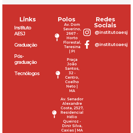
Links
Polos
Redes
Sociais
Av. Dom
Instituto
Severino,
@institutoaesj
AESJ
2667 -
Horto
Florestal,
@institutoaesj
Graduação
Teresina
| PI
Pós-
Praça
graduação
João
Santos,
Tecnólogos
32 -
Centro,
Coelho
Neto |
MA
Av. Senador
Alexandre
Costa, 2527,
Residencial
Hélio
Queiroz -
Dinir Silva,
Caxias | MA