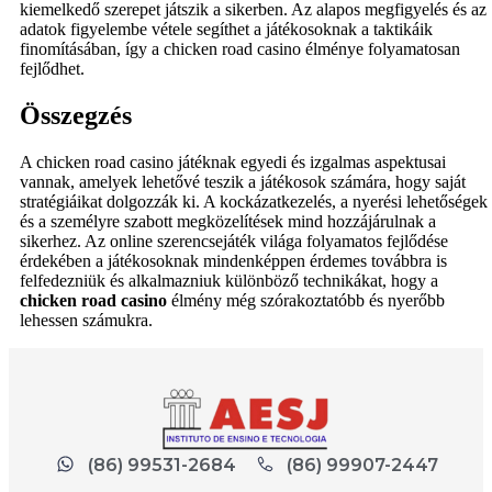
kiemelkedő szerepet játszik a sikerben. Az alapos megfigyelés és az
adatok figyelembe vétele segíthet a játékosoknak a taktikáik
finomításában, így a chicken road casino élménye folyamatosan
fejlődhet.
Összegzés
A chicken road casino játéknak egyedi és izgalmas aspektusai
vannak, amelyek lehetővé teszik a játékosok számára, hogy saját
stratégiáikat dolgozzák ki. A kockázatkezelés, a nyerési lehetőségek
és a személyre szabott megközelítések mind hozzájárulnak a
sikerhez. Az online szerencsejáték világa folyamatos fejlődése
érdekében a játékosoknak mindenképpen érdemes továbbra is
felfedezniük és alkalmazniuk különböző technikákat, hogy a
chicken road casino
élmény még szórakoztatóbb és nyerőbb
lehessen számukra.
(86) 99531-2684
(86) 99907-2447