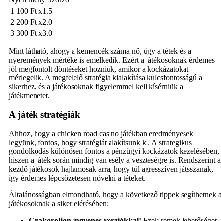
1
100 Ft
x1.5
2
200 Ft
x2.0
3
300 Ft
x3.0
Mint látható, ahogy a kemencék száma nő, úgy a tétek és a
nyeremények mértéke is emelkedik. Ezért a játékosoknak érdemes
jól megfontolt döntéseket hozniuk, amikor a kockázatokat
mérlegelik. A megfelelő stratégia kialakítása kulcsfontosságú a
sikerhez, és a játékosoknak figyelemmel kell kísérniük a
játékmenetet.
A játék stratégiák
Ahhoz, hogy a chicken road casino játékban eredményesek
legyünk, fontos, hogy stratégiát alakítsunk ki. A strategikus
gondolkodás különösen fontos a pénzügyi kockázatok kezelésében,
hiszen a játék során mindig van esély a veszteségre is. Rendszerint a
kezdő játékosok hajlamosak arra, hogy túl agresszíven játsszanak,
így érdemes lépcsőzetesen növelni a téteket.
Általánosságban elmondható, hogy a következő tippek segíthetnek 
játékosoknak a siker elérésében:
Gyakoroljon ingyenes verziókkal!
Ezek remek lehetőséget